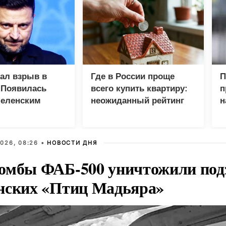
зал взрыв в
Где в России проще
П
 Появилась
всего купить квартиру:
п
Зеленским
неожиданный рейтинг
н
у
026, 08:26 •
НОВОСТИ ДНЯ
омбы ФАБ-500 уничтожили под
нских «Птиц Мадьяра»