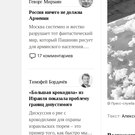
Геворг Мирзаян
означает многолетний период
Россия ничего не должна
уязвимости США, например,
Армении
перед Китаем.
Москва системно и жестко
разрушает тот фантастический
мир, который Пашинян рисует
для армянского населения.
Мир, где политические
17 комментариев
прожекты будут безусловно
оплачиваться за счет
российских
налогоплательщиков и где
Тимофей Бордачёв
Еревану за свои поступки не
«Большая крокодила» из
нужно отвечать.
Израиля показала проблему
границ допустимого
@ Пресс-служба
Дискуссия о рве с
Tекст:
Алекс
крокодилами для охраны
израильских тюрем – это
пример того, как быстро мы
Вооружен