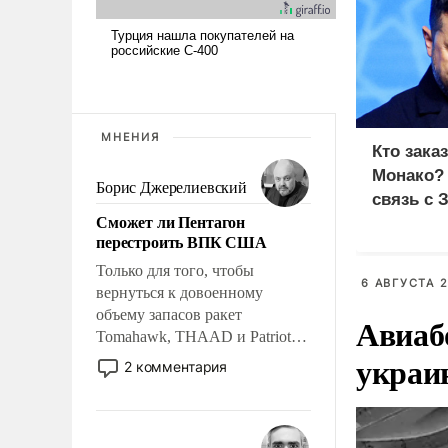
МНЕНИЯ
Кто зака
Монако?
Борис Джерелиевский
связь с 
Сможет ли Пентагон
перестроить ВПК США
Только для того, чтобы
6 АВГУСТА 2
вернуться к довоенному
объему запасов ракет
Авиаб
Tomahawk, THAAD и Patriot
украи
США потребуется более трех
2 комментария
лет. Даже небольшая война с
Ираном опустошила
американские арсеналы.
Сложившаяся ситуация