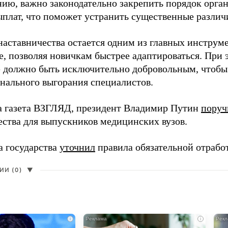
нию, важно законодательно закрепить порядок орга
ыплат, что поможет устранить существенные различ
наставничества остается одним из главных инструм
, позволяя новичкам быстрее адаптироваться. При 
 должно быть исключительно добровольным, чтобы 
нального выгорания специалистов.
а газета ВЗГЛЯД, президент Владимир Путин
поруч
ества для выпускников медицинских вузов.
а государства
уточнил
правила обязательной отрабо
И (0)
▼
i
i