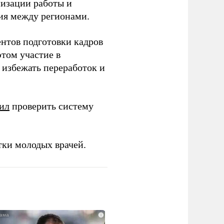
низации работы и
ия между регионами.
ентов подготовки кадров
этом участие в
избежать переработок и
ил
проверить систему
тки молодых врачей.
i