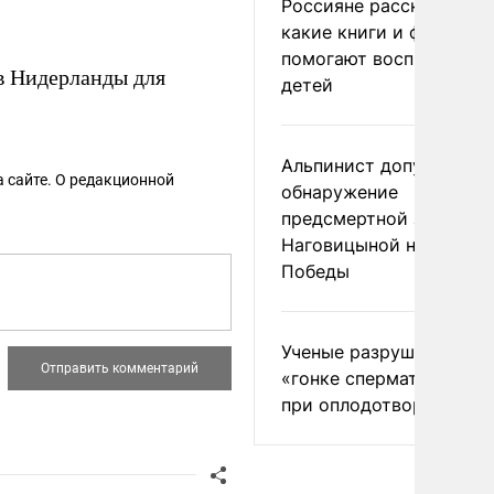
Россияне рассказали,
какие книги и фильмы
помогают воспитывать
в Нидерланды для
детей
Альпинист допустил
 сайте. О редакционной
обнаружение
предсмертной записки
Наговицыной на пике
Победы
Ученые разрушили миф
«гонке сперматозоидов
при оплодотворении