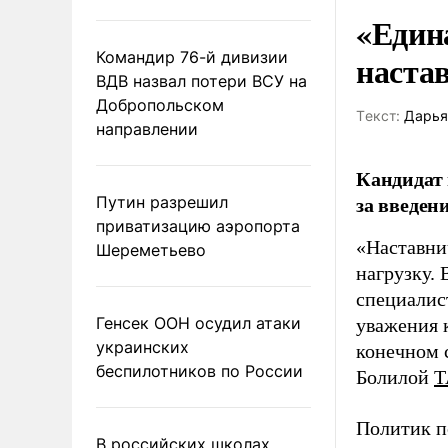
«Един
Командир 76-й дивизии
наста
ВДВ назвал потери ВСУ на
Добропольском
Tекст:
Дарья
направлении
Кандидат 
за введен
Путин разрешил
приватизацию аэропорта
«Наставни
Шереметьево
нагрузку. 
специалис
Генсек ООН осудил атаки
уважения к
украинских
конечном с
беспилотников по России
Болилой
Т
Политик п
В российских школах