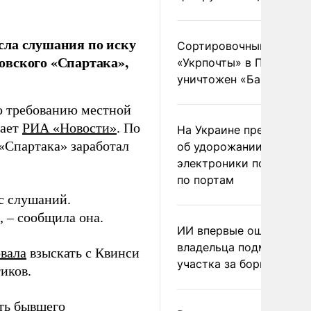
сла слушания по иску
Сортировочный пункт
овского «Спартака»,
«Укрпочты» в Павлогра
уничтожен «Бандероль
о требованию местной
дает
РИА «Новости»
. По
На Украине предупреди
«Спартака» заработал
об удорожании китайс
электроники после уда
по портам
с слушаний.
, – сообщила она.
ИИ впервые оштрафова
владельца подмосковн
вала
взыскать с Квинси
участка за борщевик
иков.
ть бывшего