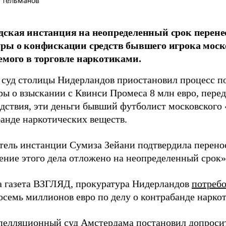
 Тельманов
ская инстанция на неопределенный срок перене
ры о конфискации средств бывшего игрока моск
емого в торговле наркотиками.
суд столицы Нидерландов приостановил процесс п
ры о взыскании с Квинси Промеса 8 млн евро, пере
едствия, эти деньги бывший футболист московского 
банде наркотических веществ.
тель инстанции Сумиза Зейани подтвердила перено
ение этого дела отложено на неопределенный срок»
а газета ВЗГЛЯД, прокуратура Нидерландов
потребо
осемь миллионов евро по делу о контрабанде наркот
пелляционный суд Амстердама
постановил
допроси