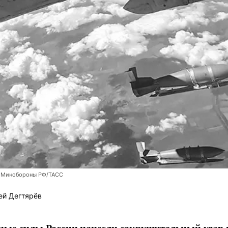
 Минобороны РФ/ТАСС
ей Дегтярёв
ные силы России нанесли сокрушительный удар 