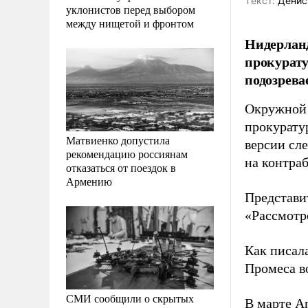
Tекст:
Денис
уклонистов перед выбором
между нищетой и фронтом
Нидерланд
прокурату
подозрева
Окружной 
прокурату
Матвиенко допустила
версии сл
рекомендацию россиянам
на контра
отказаться от поездок в
Армению
Представи
«Рассмотр
Как писал
Промеса в
СМИ сообщили о скрытых
В марте А