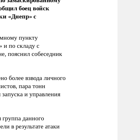
ообщил боец войск
ки «Днепр» с
емному пункту
 и по складу с
не, пояснил собеседник
но более взвода личного
истов, пара тонн
я запуска и управления
 группа данного
ли в результате атаки