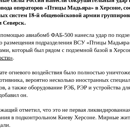
звода операторов «Птицы Мадьяра» в Херсоне, с
ых систем 18-й общевойсковой армии группиров
 Северск.
 помощью авиабомб ФАБ-500 нанесла удар по подз
о размещения подразделения ВСУ «Птицы Мадьяра»
ами, который был рядом с подземной базой в Херсо
ости»
.
тате огневого воздействия было полностью уничтоже
ротивника, вероятно несколько иностранных специал
в, а также оборудование РЭБ, РЭР и устройства дл
добавил он.
жащий отметил, что это не первая ликвидированная
ния в подконтрольном Киеву Херсоне. Мирные жите
али.