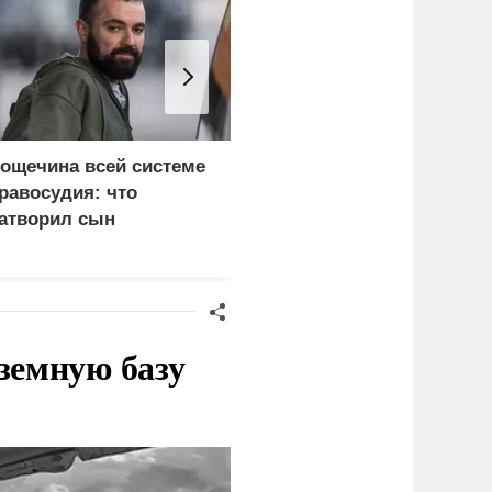
ощечина всей системе
Россия больше не буде
равосудия: что
церемониться - теперь
атворил сын
это законная цель в
краинского олигарха
Германии
земную базу