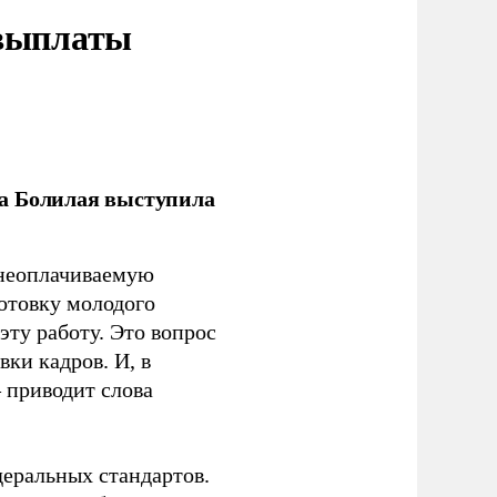
 выплаты
ла Болилая выступила
 неоплачиваемую
готовку молодого
ту работу. Это вопрос
ки кадров. И, в
– приводит слова
еральных стандартов.