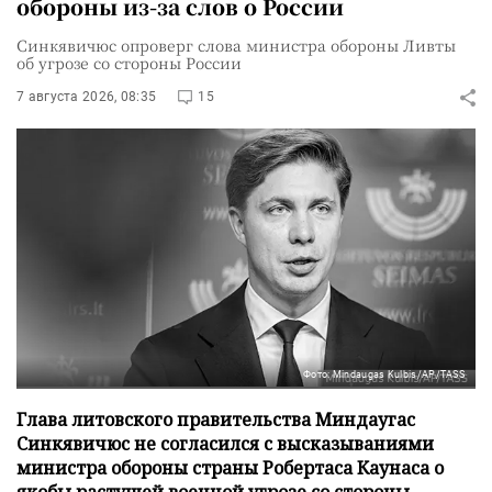
обороны из-за слов о России
Синкявичюс опроверг слова министра обороны Ливты
об угрозе со стороны России
7 августа 2026, 08:35
15
Фото: Mindaugas Kulbis/AP/TASS
Глава литовского правительства Миндаугас
Синкявичюс не согласился с высказываниями
министра обороны страны Робертаса Каунаса о
якобы растущей военной угрозе со стороны