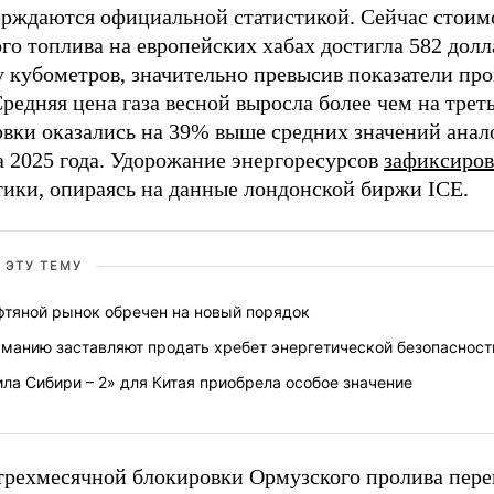
ерждаются официальной статистикой. Сейчас стоим
го топлива на европейских хабах достигла 582 долл
у кубометров, значительно превысив показатели пр
Средняя цена газа весной выросла более чем на треть
овки оказались на 39% выше средних значений анал
а 2025 года. Удорожание энергоресурсов
зафиксиров
тики, опираясь на данные лондонской биржи ICE.
 ЭТУ ТЕМУ
фтяной рынок обречен на новый порядок
рманию заставляют продать хребет энергетической безопасност
ла Сибири – 2» для Китая приобрела особое значение
 трехмесячной блокировки Ормузского пролива пер