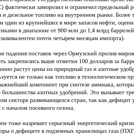
) фактически заморозил и ограничил предельный р
 и дизельное топливо на внутреннем рынке. Более 
ли один из крупнейших в мире запасов нефти, оцен
иками в диапазоне от 900 млн до 1,4 млрд баррелей
 эквивалентен почти четырем месяцам импорта).
не падения поставок через Ормузский пролив миро
ть закрепились выше отметки 100 долларов за барр
нно растут цены на природный газ и азотные удобр
зуется не только как топливо в технологическом пр
 важнейший компонент при синтезе аммиака, которы
 большинства азотных удобрений. Это вызывает тре
ном секторе развивающихся стран, так как дефицит
 с началом посевного сезона.
пе тоже назревает серьезный энергетический кризи
воры о дефиците в подземных хранилищах газа (ПХГ