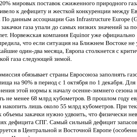
 20% мировых поставок сжиженного природного газ
ривело к дефициту и жесткой конкуренции между Е
 По данным ассоциации Gas Infrastructure Europe (G
закачки газа упали до самых низких значений за п
 лет. Норвежская компания Equinor уже официально
предила, что если ситуация на Ближнем Востоке не
айшие один-два месяца, Европа столкнется с крити
ткой газа следующей зимой.
омиссия обязывает страны Евросоюза заполнять газ
ища на 90% в период с 1 октября по 1 декабря. Для
нения этой нормы к началу осенне-зимнего сезона 
ть не менее 68 млрд кубометров. В прошлом году е
и накопить лишь около 55 млрд кубометров. При те
х объемы закачки нужно удвоить, что физически не
иях дефицита СПГ. Самый сильный дефицит запасов
руется в Центральной и Восточной Европе (особенн