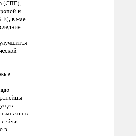
а (СПГ),
вропой и
IE), в мае
оследние
 улучшится
ческой
овые
надо
вропейцы
кущих
возможно в
 сейчас
о в