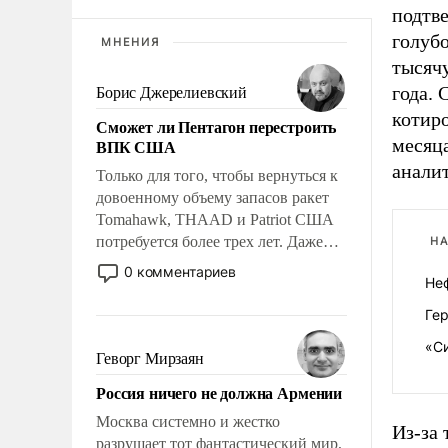
подтв
голубо
МНЕНИЯ
тысяч
года. 
Борис Джерелиевский
котир
Сможет ли Пентагон перестроить
месяц
ВПК США
анали
Только для того, чтобы вернуться к
довоенному объему запасов ракет
Tomahawk, THAAD и Patriot США
потребуется более трех лет. Даже
НА
небольшая война с Ираном
0 комментариев
Не
опустошила американские
арсеналы. Сложившаяся ситуация
Ге
означает многолетний период
«Си
уязвимости США, например, перед
Геворг Мирзаян
Китаем.
Россия ничего не должна Армении
Москва системно и жестко
Из-за
разрушает тот фантастический мир,