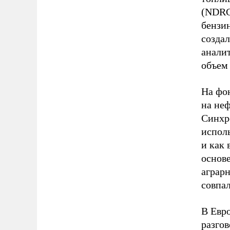
(NDRC
бензин
созда
аналит
объем
На фо
на неф
Синхро
исполь
и как
основе
аграр
совпал
В Евро
разго