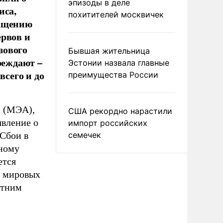
эпизоды в деле
иса,
похитителей москвичек
ращению
ервов и
зового
Бывшая жительница
реждают –
Эстонии назвала главные
всего и до
преимущества России
а (МЭА),
США рекордно нарастили
явление о
импорт российских
 Сбои в
семечек
ьному
ется
е мировых
етним