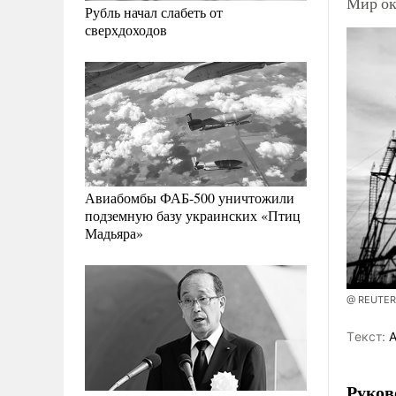
Мир ок
Рубль начал слабеть от
сверхдоходов
Авиабомбы ФАБ-500 уничтожили
подземную базу украинских «Птиц
Мадьяра»
@ REUTER
Tекст:
А
Руков