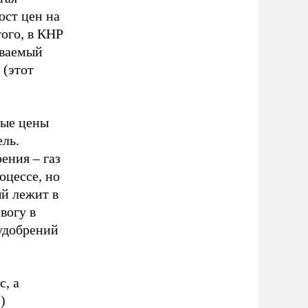
ост цен на
того, в КНР
иваемый
 (этот
вые цены
ель.
ения – газ
оцессе, но
й лежит в
вогу в
 удобрений
с, а
)