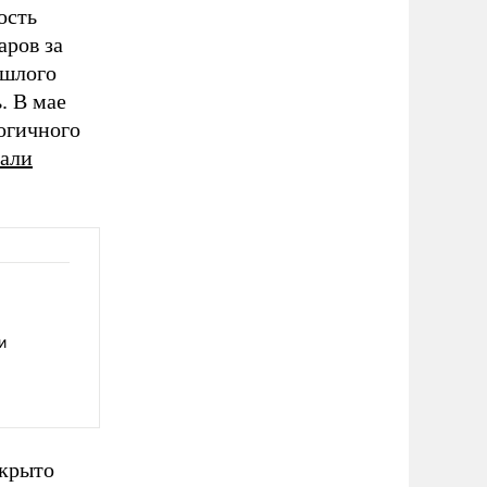
ость
аров за
ошлого
. В мае
огичного
али
и
екрыто