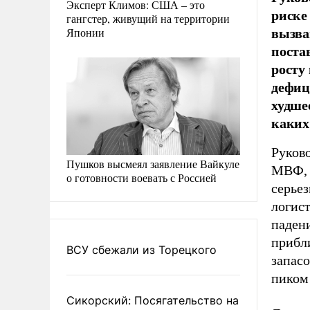
Эксперт Климов: США – это
риске
гангстер, живущий на территории
вызва
Японии
поста
росту 
дефиц
худше
каких
Руков
Пушков высмеял заявление Вайкуле
МВФ, 
о готовности воевать с Россией
серьез
логис
паден
прибл
ВСУ сбежали из Торецкого
запас
пиком
Сикорский: Посягательство на