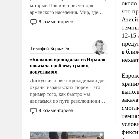
около
который Пашинян рисует для
что п
армянского населения. Мир, где
Азией.
этому населению все должны
6 комментариев
просто по определению, где его
темпы 
политические прожекты будут
12-15
беспрекословно оплачиваться за
преду
счет российских
Тимофей Бордачёв
в ближ
налогоплательщиков и где за свои
«Большая крокодила» из Израиля
нехва
поступки не нужно отвечать.
показала проблему границ
допустимого
Еврок
Дискуссия о рве с крокодилами для
хранил
охраны израильских тюрем – это
выпол
пример того, как быстро мы
закача
двигаемся по пути революционных
смогл
изменений. То, что несколько лет
9 комментариев
назад было образом для
темпа
псевдонаучной фантастики, стало
услов
всерьез обсуждаемой идеей.
фикси