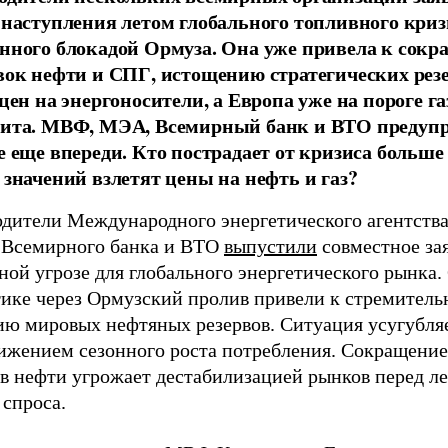
 наступления летом глобального топливного криз
нного блокадой Ормуза. Она уже привела к сок
вок нефти и СПГ, истощению стратегических рез
цен на энергоносители, а Европа уже на пороге га
ита. МВФ, МЭА, Всемирный банк и ВТО предуп
е еще впереди. Кто пострадает от кризиса больше 
 значений взлетят цены на нефть и газ?
одители Международного энергетического агентств
Всемирного банка и ВТО
выпустили
совместное за
ной угрозе для глобального энергетического рынка.
тике через Ормузский пролив привели к стремител
ию мировых нефтяных резервов. Ситуация усугубля
ижением сезонного роста потребления. Сокращени
ов нефти угрожает дестабилизацией рынков перед л
 спроса.