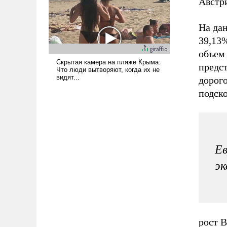
Австр
На да
39,13%
объем 
предст
дорог
подско
Ев
эк
рост В