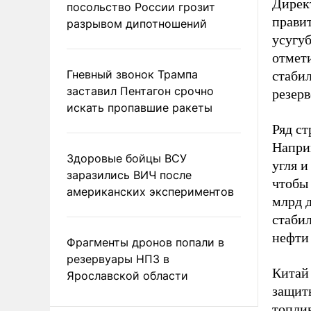
Дирек
посольство России грозит
правит
разрывом дипотношений
усугу
отмети
Гневный звонок Трампа
стаби
заставил Пентагон срочно
резерв
искать пропавшие ракеты
Ряд ст
Напри
Здоровые бойцы ВСУ
угля и
заразились ВИЧ после
чтобы
американских экспериментов
млрд 
стабил
нефти 
Фрагменты дронов попали в
резервуары НПЗ в
Китай
Ярославской области
защит
топли