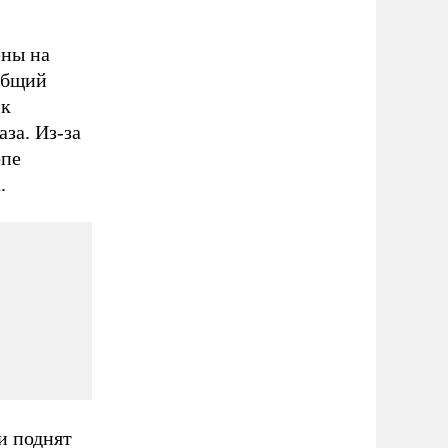
ены на
 Общий
 к
за. Из-за
опе
.
и поднят