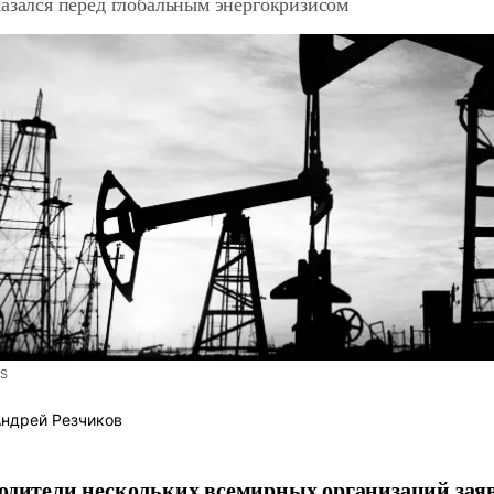
азался перед глобальным энергокризисом
S
ндрей Резчиков
одители нескольких всемирных организаций зая