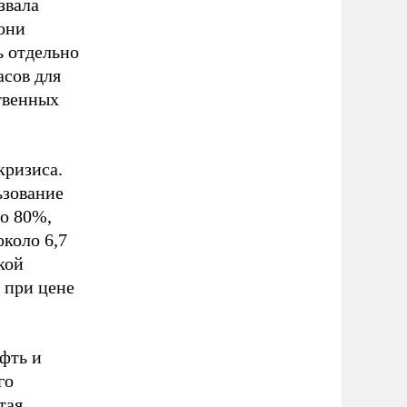
звала
 они
ь отдельно
асов для
твенных
кризиса.
ьзование
до 80%,
коло 6,7
кой
 при цене
фть и
го
тая