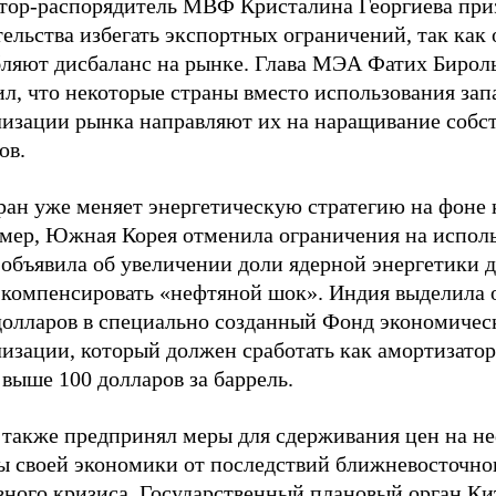
тор-распорядитель МВФ Кристалина Георгиева при
ельства избегать экспортных ограничений, так как
бляют дисбаланс на рынке. Глава МЭА Фатих Бирол
л, что некоторые страны вместо использования зап
лизации рынка направляют их на наращивание собс
ов.
ран уже меняет энергетическую стратегию на фоне 
мер, Южная Корея отменила ограничения на испол
 объявила об увеличении доли ядерной энергетики 
 компенсировать «нефтяной шок». Индия выделила о
долларов в специально созданный Фонд экономичес
изации, который должен сработать как амортизатор
выше 100 долларов за баррель.
 также предпринял меры для сдерживания цен на не
ы своей экономики от последствий ближневосточно
вного кризиса. Государственный плановый орган Ки