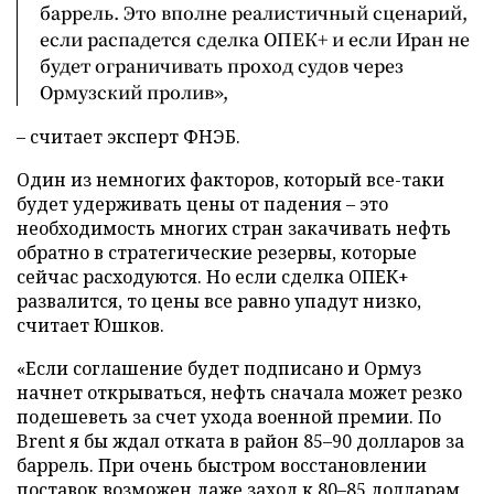
баррель. Это вполне реалистичный сценарий,
если распадется сделка ОПЕК+ и если Иран не
будет ограничивать проход судов через
Ормузский пролив»,
– считает эксперт ФНЭБ.
Один из немногих факторов, который все-таки
будет удерживать цены от падения – это
необходимость многих стран закачивать нефть
обратно в стратегические резервы, которые
сейчас расходуются. Но если сделка ОПЕК+
развалится, то цены все равно упадут низко,
считает Юшков.
«Если соглашение будет подписано и Ормуз
начнет открываться, нефть сначала может резко
подешеветь за счет ухода военной премии. По
Brent я бы ждал отката в район 85–90 долларов за
баррель. При очень быстром восстановлении
поставок возможен даже заход к 80–85 долларам,