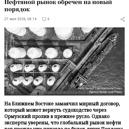
Нефтяной рынок обречен на новый
порядок
27 мая 2026, 08:14
6
Фото: Vernon Yuen/Keystone Press
Agency/Global Look Press
На Ближнем Востоке замаячил мирный договор,
который может вернуть судоходство через
Ормузский пролив в прежнее русло. Однако
эксперты уверены, что глобальный рынок нефти
как прежде уже никогда не будет, ящик Пандоры