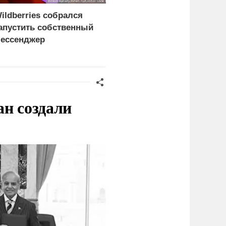
ildberries собрался
Минздрав США закрыл
апустить собственный
донорскую службу за
ессенджер
изъятие органов живых
пациентов
ан создали