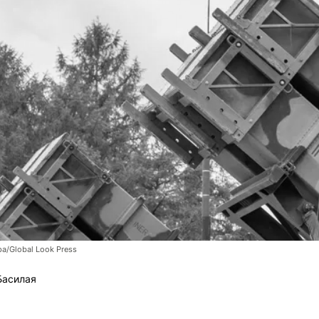
pa/Global Look Press
Басилая