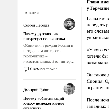
Глава кие
у Герман
МНЕНИЯ
Глава кие
передать 
Сергей Лебедев
его слова
Почему русских так
украинско
интересует геополитика
Обвинения граждан России в
«У кого ес
нездоровом интересе к
хотели бы
геополитике –
несостоятельны. Этот интерес
возможнос
рационален и прагматичен. Он
0 комментариев
обусловлен тысячелетним
Он также 
опытом выживания в крайне
Япония. О
непростых условиях и
ограничен
фундаментальным знанием,
Дмитрий Губин
что мировая политика имеет
Почему «объясняющий
свойство заявляться на порог
После ноч
класс» не может ничего
нашего дома.
западных 
объяснить