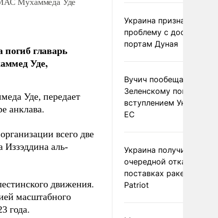
АМАС Мухаммеда Уде
Украина признала
проблему с доступом к
портам Дуная
а погиб главарь
аммед Уде,
Вучич пообещал
Зеленскому помочь со
еда Уде, передает
вступлением Украины в
ре анклава.
ЕС
организации всего две
а Иззэддина аль-
Украина получила
очередной отказ в
поставках ракет для
лестинского движения.
Patriot
цией масштабного
3 года.