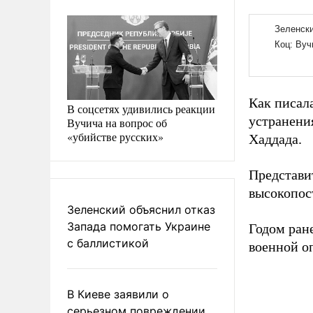
Как писал
В соцсетях удивились реакции
устранени
Вучича на вопрос об
«убийстве русских»
Хаддада.
Представи
высокопос
Зеленский объяснил отказ
Запада помогать Украине
Годом ран
с баллистикой
военной о
В Киеве заявили о
серьезном повреждении