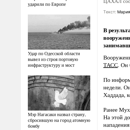
ЦАХАЛ сооб
ударили по Европе
Tекст:
Мария
В результ
вооружен
занимавши
Удар по Одесской области
Вооруженн
вывел из строя портовую
инфраструктуру и мост
ТАСС
. Он
По информ
недели. Он
Хаддада, 
Ранее Мух
Мэр Нагасаки назвал страну,
На этой д
сбросившую на город атомную
нападения
бомбу