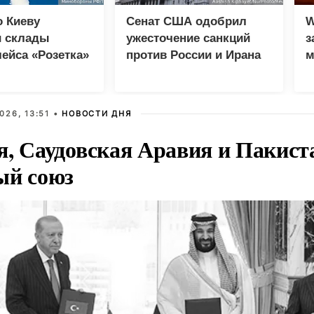
 Киеву
Сенат США одобрил
W
и склады
ужесточение санкций
з
ейса «Розетка»
против России и Ирана
м
Эпицентр»
026, 13:51 •
НОВОСТИ ДНЯ
я, Саудовская Аравия и Пакист
ый союз