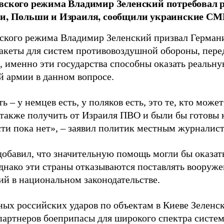
вского режима Владимир Зеленский потребовал р
ии, Польши и Израиля, сообщили украинские СМ
вского режима Владимир Зеленский призвал Герман
ракеты для систем противовоздушной обороны, пер
м, именно эти государства способны оказать реальн
й армии в данном вопросе.
ть – у немцев есть, у поляков есть, это те, кто мож
 также получить от Израиля ПВО и были бы готовы к
ти пока нет», – заявил политик местным журналист
добавил, что значительную помощь могли бы оказа
днако эти страны отказываются поставлять вооруже
ий в национальном законодательстве.
ных российских ударов по объектам в Киеве Зелен
партнеров боеприпасы для широкого спектра систе