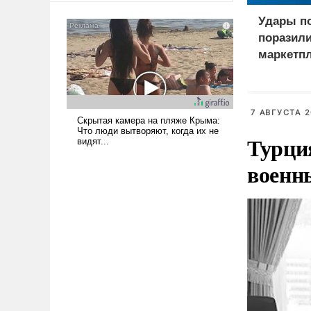
сложна и амбициозна. Однако
Удары по
и ее реализация радикально
поразил
поднимет наши боевые
маркетпл
возможности.
и сети «
7 АВГУСТА 2
Турци
военн