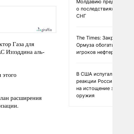
Молдавию предупреди
о последствиях выхода
СНГ
The Times: Закрытие
ктор Газа для
Ормуза обогатило новы
С Иззэддина аль-
игроков нефтерынка
В США испугались
 этого
реакции России и Кита
на истощение запасов
оружия
лан расширения
изации.