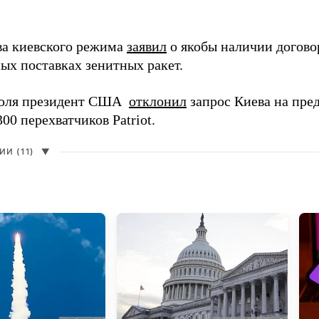
ва киевского режима
заявил
о якобы наличии догов
ых поставках зенитных ракет.
июля президент США
отклонил
запрос Киева на пре
300 перехватчиков Patriot.
И (11)
▼