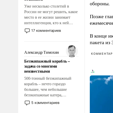
обороны.
Уже несколько столетий в
России не могут решить, какое
Позже гла
место в ее жизни занимает
ежемесячн
интеллигенция, кто к ней
принадлежит, а кого из нее
17 комментариев
исключили с правом
В конце 
восстановления и без оного. И
пакета из 
чем она отличается от просто
образованных людей. Иногда
Александр Тимохин
КОММЕНТАРИ
казалось, что эти вопросы
Безэкипажный корабль –
решены раз и навсегда, но –
задача со многими
нет, не решены.
неизвестными
500-тонный безэкипажный
корабль – нечто гораздо
большее, чем небольшие
безэкипажные катера,
применение которых уже
5 комментариев
стало обыденностью. Задача по
созданию такого корабля очень