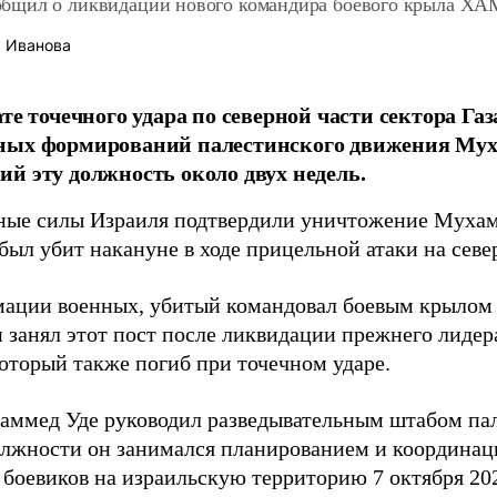
щил о ликвидации нового командира боевого крыла Х
 Иванова
ате точечного удара по северной части сектора Газ
ных формирований палестинского движения Мух
й эту должность около двух недель.
ые силы Израиля подтвердили уничтожение Мухамм
 был убит накануне в ходе прицельной атаки на севе
ации военных, убитый командовал боевым крылом 
 занял этот пост после ликвидации прежнего лидер
который также погиб при точечном ударе.
аммед Уде руководил разведывательным штабом па
олжности он занимался планированием и координа
 боевиков на израильскую территорию 7 октября 202