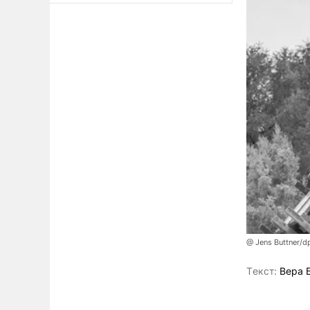
@ Jens Buttner/d
Tекст:
Вера 