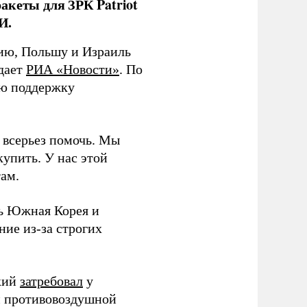
акеты для ЗРК Patriot
И.
ию, Польшу и Израиль
едает
РИА «Новости»
. По
ую поддержку
ет всерьез помочь. Мы
упить. У нас этой
ам.
ть Южная Корея и
ние из-за строгих
ский
затребовал
у
м противовоздушной