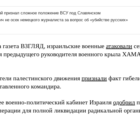
а газета ВЗГЛЯД, израильские военные
атаковали
се
я предыдущего руководителя военного крыла ХАМА
тели палестинского движения
признали
факт гибели
тавленного командира.
ее военно-политический кабинет Израиля
одобрил
п
перации для полной ликвидации радикальной орган