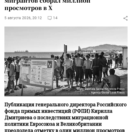
мигрантов собрал миллион
просмотров в X
5 августа 2026, 20:12
14
Фото: Gabriela Sarda/Keystone Press
Agency/Global Look Press
Публикация генерального директора Российского
фонда прямых инвестиций (РФПИ) Кирилла
Дмитриева о последствиях миграционной
политики Евросоюза и Великобритании
преодолела отметку в один миллион просмотров