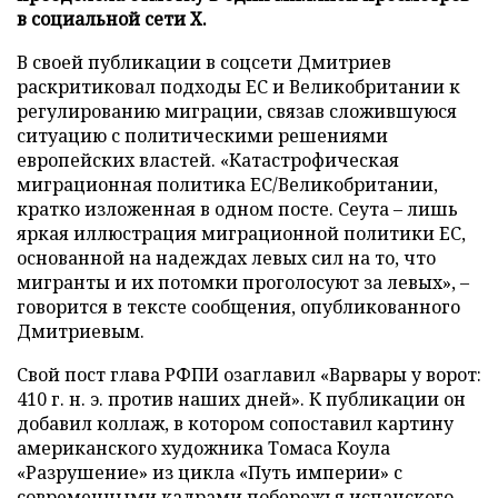
в социальной сети X.
В своей публикации в соцсети Дмитриев
раскритиковал подходы ЕС и Великобритании к
регулированию миграции, связав сложившуюся
ситуацию с политическими решениями
европейских властей. «Катастрофическая
миграционная политика ЕС/Великобритании,
кратко изложенная в одном посте. Сеута – лишь
яркая иллюстрация миграционной политики ЕС,
основанной на надеждах левых сил на то, что
мигранты и их потомки проголосуют за левых», –
говорится в тексте сообщения, опубликованного
Дмитриевым.
Свой пост глава РФПИ озаглавил «Варвары у ворот:
410 г. н. э. против наших дней». К публикации он
добавил коллаж, в котором сопоставил картину
американского художника Томаса Коула
«Разрушение» из цикла «Путь империи» с
современными кадрами побережья испанского