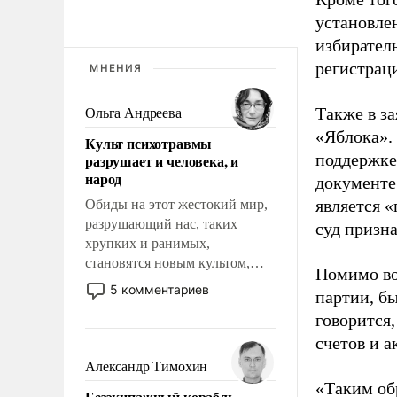
установле
избиратель
регистрац
МНЕНИЯ
Также в з
Ольга Андреева
«Яблока».
Культ психотравмы
поддержке
разрушает и человека, и
народ
документе
является 
Обиды на этот жестокий мир,
разрушающий нас, таких
суд призн
хрупких и ранимых,
становятся новым культом,
Помимо во
постепенно вытесняя и
5 комментариев
партии, б
отменяя традиционное
говорится,
требование к человеку – быть
мужественным и твердым под
счетов и 
ударами судьбы, брать на себя
Александр Тимохин
ответственность, помогать
«Таким об
Безэкипажный корабль –