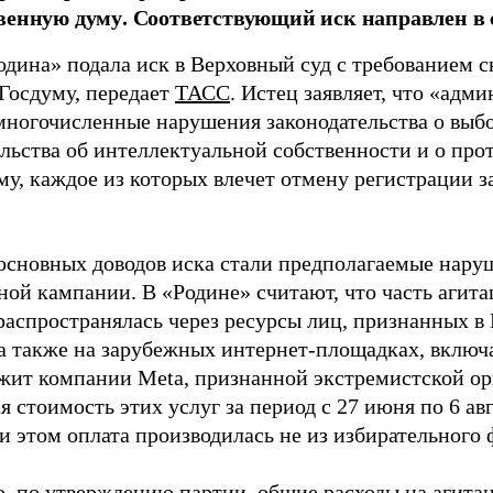
венную думу. Соответствующий иск направлен в с
одина» подала иск в Верховный суд с требованием с
 Госдуму, передает
ТАСС
. Истец заявляет, что «адм
многочисленные нарушения законодательства о выбор
ельства об интеллектуальной собственности и о про
му, каждое из которых влечет отмену регистрации 
основных доводов иска стали предполагаемые нару
ной кампании. В «Родине» считают, что часть агит
распространялась через ресурсы лиц, признанных 
 а также на зарубежных интернет-площадках, включа
жит компании Meta, признанной экстремистской ор
 стоимость этих услуг за период с 27 июня по 6 ав
и этом оплата производилась не из избирательного 
о, по утверждению партии, общие расходы на агит