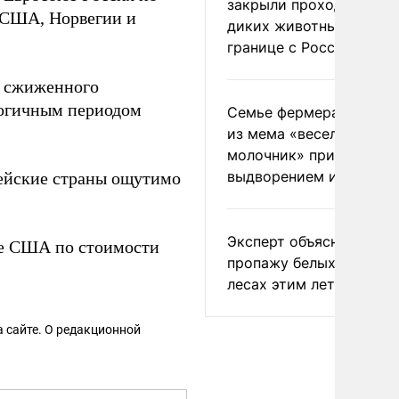
закрыли проходы для
в США, Норвегии и
диких животных на
границе с Россией
а сжиженного
логичным периодом
Семье фермера Уолкер
из мема «веселый
молочник» пригрозили
выдворением из Росси
пейские страны ощутимо
Эксперт объяснил
ле США по стоимости
пропажу белых грибов 
лесах этим летом
 сайте. О редакционной