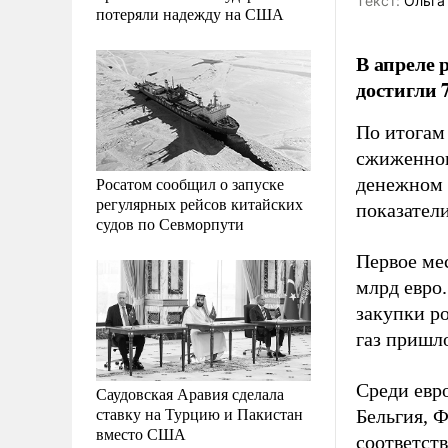
Tекст:
Ольга
потеряли надежду на США
В апреле 
достигли 
По итогам 
сжиженног
Росатом сообщил о запуске
денежном 
регулярных рейсов китайских
показател
судов по Севморпути
Первое ме
млрд евро.
закупки ро
газ пришло
Среди евр
Саудовская Аравия сделала
ставку на Турцию и Пакистан
Бельгия, 
вместо США
соответств