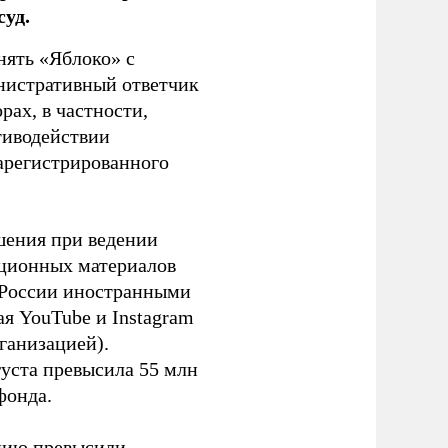
уд.
нять «Яблоко» с
инистративный ответчик
ах, в частности,
тиводействии
зарегистрированного
шения при ведении
ационных материалов
в России иностранными
я YouTube и Instagram
ганизацией).
густа превысила 55 млн
фонда.
ацию превысили