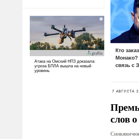
Ираном опустошила
американские арсеналы.
Сложившаяся ситуация
означает многолетний период
уязвимости США, например,
перед Китаем.
Кто зака
Монако?
связь с 
7 АВГУСТА 2
Премь
слов о
Синкявичюс