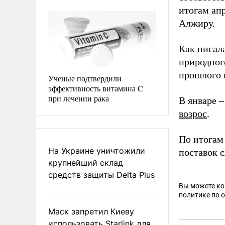
итогам ап
Алжиру.
Как писал
природног
прошлого 
Ученые подтвердили
эффективность витамина C
при лечении рака
В январе 
возрос
.
По итогам
На Украине уничтожили
поставок 
крупнейший склад
средств защиты Delta Plus
Вы можете к
политике по 
Маск запретил Киеву
использовать Starlink для