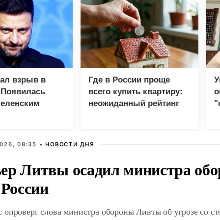
зал взрыв в
Где в России проще
У
 Появилась
всего купить квартиру:
о
Зеленским
неожиданный рейтинг
"
с
026, 08:35 •
НОВОСТИ ДНЯ
ер Литвы осадил министра обо
 России
 опроверг слова министра обороны Ливты об угрозе со с