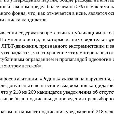
нный законом предел более чем на 5% от максималь
ного фонда, что, как отмечается в иске, является 
ии списка кандидатов.
аявлении содержатся претензии к публикациям на о
 По мнению истца, некоторые из них свидетельству
 ЛГБТ-движения, признанного экстремистским и з
 утверждается, что сохранение этих материалов в о
«публичным оправданием и пропагандой идеологии 
ал экстремистской».
просов агитации, «Родина» указала на нарушения, 
ыли допущены еще на этапе выдвижения кандидатов. 
 что у 218 из 269 кандидатов уведомления об отсу
активов были подписаны до проведения предвыборног
разом, на момент подписания уведомлений 218 чело