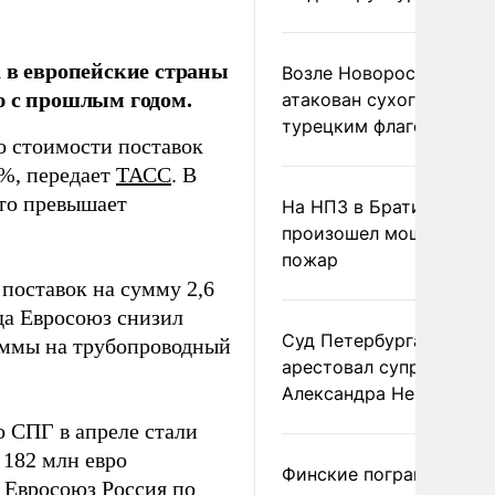
а в европейские страны
Возле Новороссийска
ю с прошлым годом.
атакован сухогруз под
турецким флагом
по стоимости поставок
4%, передает
ТАСС
. В
что превышает
На НПЗ в Братиславе
произошел мощный
пожар
поставок на сумму 2,6
ода Евросоюз снизил
Суд Петербурга заочно
суммы на трубопроводный
арестовал супругу
Александра Невзорова
 СПГ в апреле стали
 182 млн евро
Финские пограничники
в Евросоюз Россия по