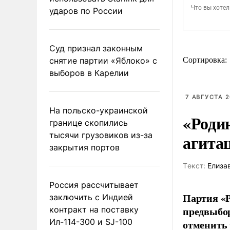
ударов по России
Суд признал законным
снятие партии «Яблоко» с
Сортировка:
выборов в Карелии
7 АВГУСТА 2
На польско-украинской
«Роди
границе скопились
тысячи грузовиков из-за
агита
закрытия портов
Tекст:
Елиза
Россия рассчитывает
Партия «Р
заключить с Индией
предвыбор
контракт на поставку
Ил-114-300 и SJ-100
отменить 