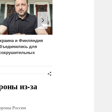
краина и Финляндия
«Генерал-провал»: кака
бъединились для
правда выяснилась про
сокрушительных
Драпатого
анкций" против России
роны из-за
тороны России