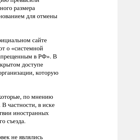
ного размера
основанием для отмены
фициальном сайте
ют о «системной
апрещенным в РФ». В
ткрытом доступе
организации, которую
которые, по мнению
В частности, в иске
тствии иностранных
о съезда.
век не являлись