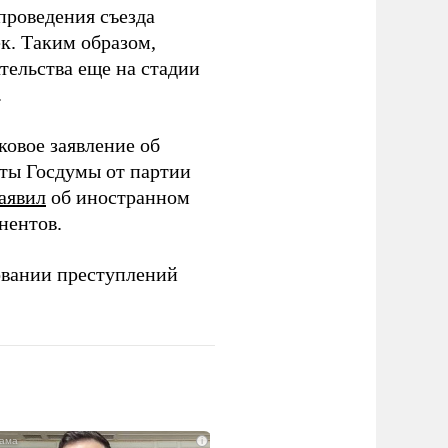
проведения съезда
ек. Таким образом,
тельства еще на стадии
.
ковое заявление об
аты Госдумы от партии
аявил
об иностранном
нентов.
овании преступлений
i