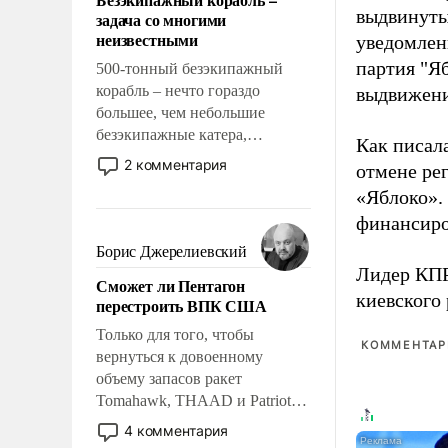
слабым, идти вперед и
выдвинуты
задача со многими
адаптироваться.
неизвестными
уведомлени
партия "Я
500-тонный безэкипажный
корабль – нечто гораздо
выдвижения
большее, чем небольшие
безэкипажные катера,
Как писал
применение которых уже
2 комментария
отмене ре
стало обыденностью. Задача по
«Яблоко».
созданию такого корабля очень
финансиро
сложна и амбициозна. Однако
и ее реализация радикально
Борис Джерелиевский
поднимет наши боевые
Лидер КП
Сможет ли Пентагон
возможности.
киевского
перестроить ВПК США
Только для того, чтобы
КОММЕНТАРИ
вернуться к довоенному
объему запасов ракет
Tomahawk, THAAD и Patriot
США потребуется более трех
4 комментария
лет. Даже небольшая война с