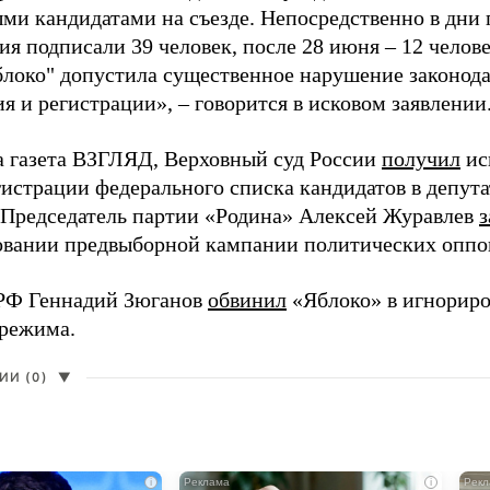
ми кандидатами на съезде. Непосредственно в дни 
я подписали 39 человек, после 28 июня – 12 челов
блоко" допустила существенное нарушение законода
 и регистрации», – говорится в исковом заявлении
а газета ВЗГЛЯД, Верховный суд России
получил
ис
гистрации федерального списка кандидатов в депут
 Председатель партии «Родина» Алексей Журавлев
з
вании предвыборной кампании политических оппо
РФ Геннадий Зюганов
обвинил
«Яблоко» в игнорир
 режима.
И (0)
▼
i
i