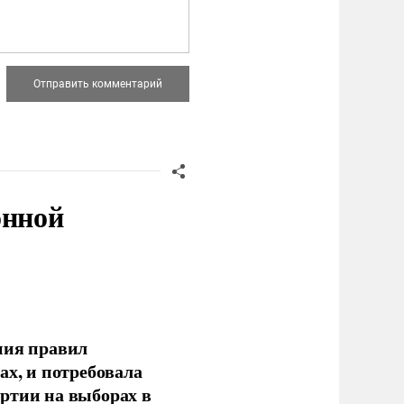
онной
ния правил
ах, и потребовала
ртии на выборах в