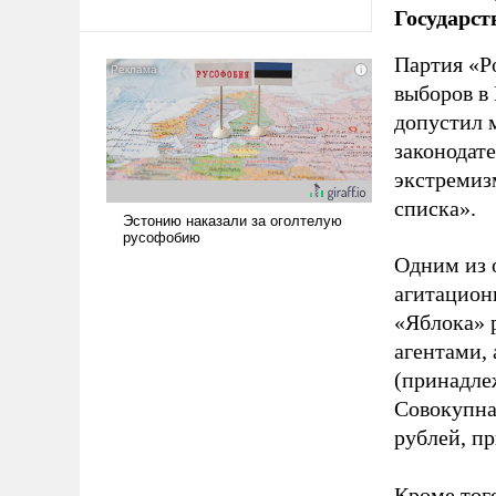
Государст
Партия «Р
выборов в
допустил 
законодат
экстремиз
списка».
Одним из 
агитацион
«Яблока» 
агентами,
(принадле
Совокупная
рублей, пр
Кроме тог