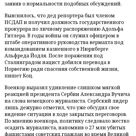
заявив о нормальности подобных обсуждений.
Выяснилось, что дед репортера был членом
НСДАП и получил должность государственного
прокурора по личному распоряжению Адольфа
Гитлера. В годы войны он служил офицером в
штабе оперативного руководства вермахта под
командованием казненного в Нюрнберге
Альфреда Йодля. После поражения под
Сталинградом нацист добился перевода в
Норвегию ради спасения собственной жизни,
пишет Коц.
Военкор выразил удивление слишком мягкой
реакцией президента Сербии Александра Вучича
на слова немецкого журналиста. Сербский лидер
лишь дежурно отметил, что уже обсудил свое
видение ситуации в ходе закрытых переговоров.
По мнению военкора, политику следовало жестко
осадить журналиста, напомнив о 27 млн убитых
фашистами советских граждан во время Великой