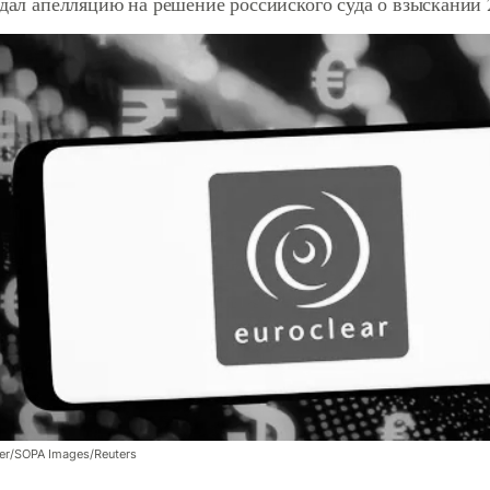
одал апелляцию на решение российского суда о взыскании 
er/SOPA Images/Reuters