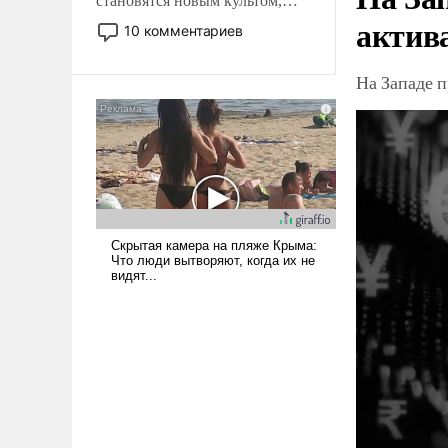
становятся новым культом,
актив
постепенно вытесняя и
10 комментариев
отменяя традиционное
требование к человеку – быть
На Западе 
мужественным и твердым под
ударами судьбы, брать на себя
ответственность, помогать
слабым, идти вперед и
адаптироваться.