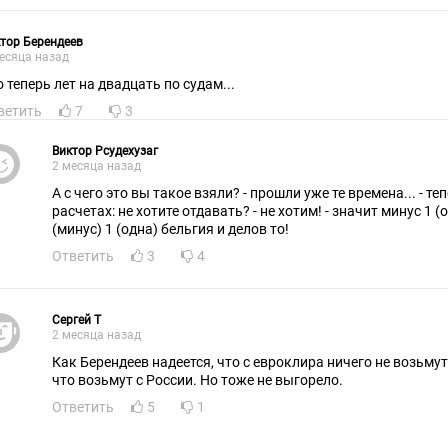
тор Берендеев
есяца назад
о теперь лет на двадцать по судам...
ветить
7
3
Виктор Рсудехузаг
2 месяца назад
А с чего это вы такое взяли? - прошли уже те времена... - те
расчетах: не хотите отдавать? - не хотим! - значит минус 1 (о
(минус) 1 (одна) бельгия и делов то!
Ответить
3
4
Сергей Т
2 месяца назад
Как Берендеев надеется, что с евроклира ничего не возьмут
что возьмут с России. Но тоже не выгорело.
Ответить
5
1