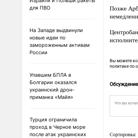
Израиля и Польши ракеты
для ПВО
Позже Ар
немедленн
На Западе выдвинули
Центроба
новые идеи по
исполните
замороженным активам
России
Вы можете к
политике по 
Упавшим БПЛА в
Болгарии оказался
Обсуждение
украинский дрон-
приманка «Майя»
Турция ограничила
проход в Черное море
после атак украинских
Сортировка: