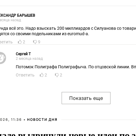
ЕКСАНДР БАРЫШЕВ
есяца назад
унда всё это. Надо взыскать 200 миллиардов с Силуанова со товари
дятся со своими подельниками из euromud-а.
ветить
2
9
Сергей Т
2 месяца назад
Потомок Полиграфа Полиграфыча. По отцовской линии. Вп
Ответить
2
2
026, 11:36 •
НОВОСТИ ДНЯ
паде выдвинули новые идеи по