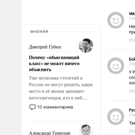
Mik
2 м
Не
МНЕНИЯ
пр
От
Дмитрий Губин
Почему «объясняющий
Бой
класс» не может ничего
2 м
объяснить
У 
сл
Уже несколько столетий в
по
России не могут решить, какое
место в её жизни занимает
От
интеллигенция, кто к ней
принадлежит, а кого из неё
10 комментариев
Рус
исключили с правом
2 м
восстановления и без оного. И
Та
чем она отличается от просто
образованных людей. Иногда
От
Александр Тимохин