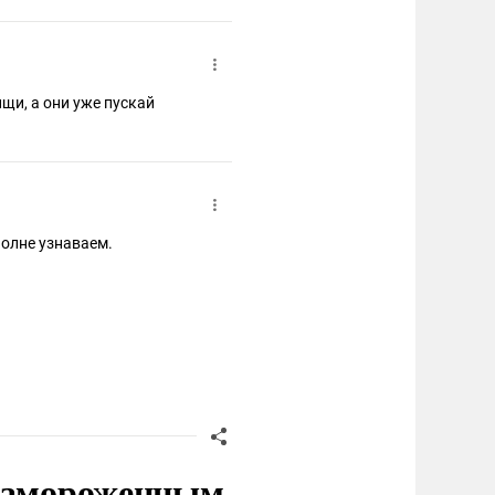
щи, а они уже пускай
олне узнаваем.
 замороженным