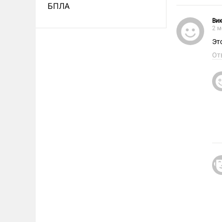
БПЛА
Вик
2 м
Эт
От