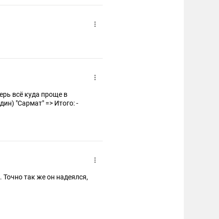
перь всё куда проще в
дин) "Сармат" => Итого: -
. Точно так же он надеялся,