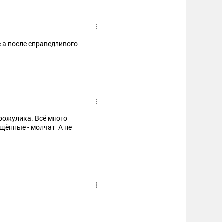
е а после справедливого
врожулика. Всё много
щённые - молчат. А не