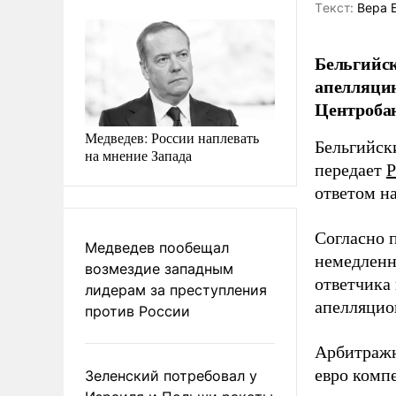
Tекст:
Вера 
Бельгийск
апелляцию
Центроба
Медведев: России наплевать
Бельгийск
на мнение Запада
передает
Р
ответом н
Согласно 
Медведев пообещал
немедленно
возмездие западным
ответчика
лидерам за преступления
апелляцио
против России
Арбитраж
евро комп
Зеленский потребовал у