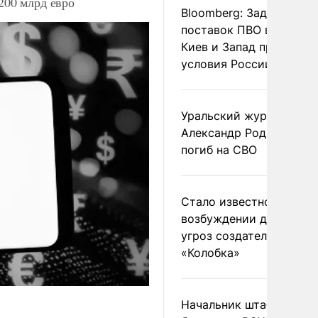
200 млрд евро
Bloomberg: Задержка
поставок ПВО вынудит
Киев и Запад принять
условия России
Уральский журналист
Александр Родионов
погиб на СВО
Стало известно о
возбуждении дела из-з
угроз создателям
«Колобка»
Начальник штаба