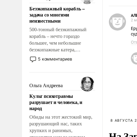
казалось, что эти вопросы
Безэкипажный корабль –
решены раз и навсегда, но –
задача со многими
нет, не решены.
АЛ
неизвестными
2 м
Ер
500-тонный безэкипажный
су
корабль – нечто гораздо
От
большее, чем небольшие
безэкипажные катера,
применение которых уже
5 комментариев
стало обыденностью. Задача по
созданию такого корабля очень
сложна и амбициозна. Однако
и ее реализация радикально
Ольга Андреева
поднимет наши боевые
Культ психотравмы
возможности.
разрушает и человека, и
народ
Обиды на этот жестокий мир,
8 АВГУСТА 2
разрушающий нас, таких
хрупких и ранимых,
На За