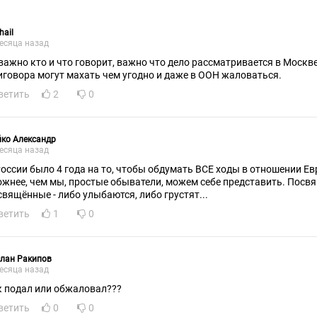
hail
есяца назад
важно кто и что говорит, важно что дело рассматривается в Москв
иговора могут махать чем угодно и даже в ООН жаловаться.
ветить
2
0
ко Александр
есяца назад
России было 4 года на то, чтобы обдумать ВСЕ ходы в отношении Е
ожнее, чем мы, простые обыватели, можем себе представить. Посвя
свящённые - либо улыбаются, либо грустят...
ветить
1
0
лан Ракипов
есяца назад
к подал или обжаловал???
ветить
0
0