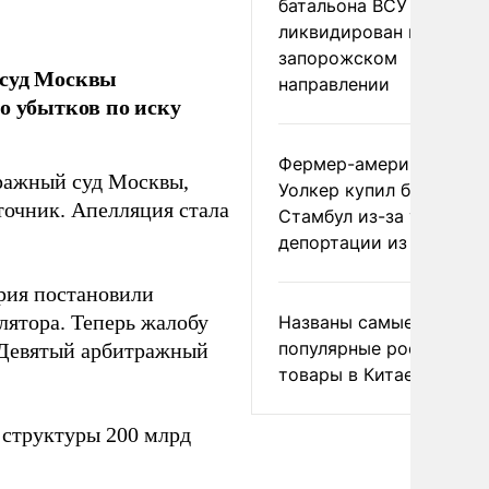
батальона ВСУ
ликвидирован на
запорожском
 суд Москвы
направлении
о убытков по иску
Фермер-американец
тражный суд Москвы,
Уолкер купил билет в
очник. Апелляция стала
Стамбул из-за угрозы
депортации из России
рия постановили
лятора. Теперь жалобу
Названы самые
популярные российски
в Девятый арбитражный
товары в Китае
 структуры 200 млрд