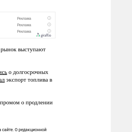
й рынок выступают
ись
о долгосрочных
ал
экспорт топлива в
зпромом о продлении
 сайте. О редакционной