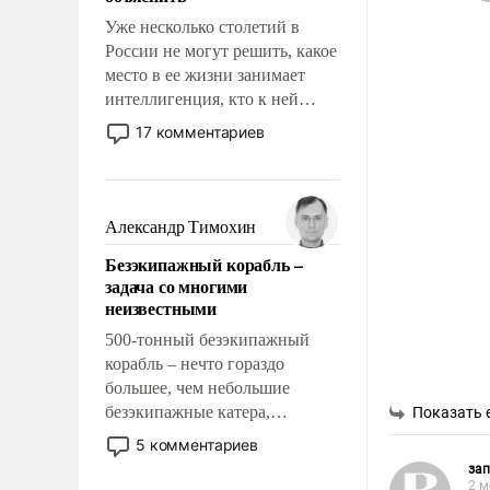
Уже несколько столетий в
России не могут решить, какое
место в ее жизни занимает
интеллигенция, кто к ней
принадлежит, а кого из нее
17 комментариев
исключили с правом
восстановления и без оного. И
чем она отличается от просто
образованных людей. Иногда
Александр Тимохин
казалось, что эти вопросы
Безэкипажный корабль –
решены раз и навсегда, но –
задача со многими
нет, не решены.
неизвестными
500-тонный безэкипажный
корабль – нечто гораздо
большее, чем небольшие
безэкипажные катера,
Показать 
применение которых уже
5 комментариев
стало обыденностью. Задача по
за
созданию такого корабля очень
2 м