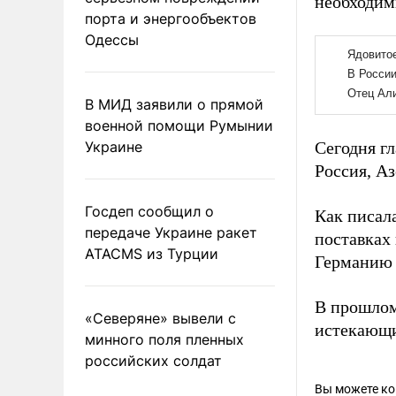
необходим
порта и энергообъектов
Одессы
В МИД заявили о прямой
военной помощи Румынии
Украине
Сегодня г
Россия, А
Госдеп сообщил о
Как писал
передаче Украине ракет
поставках
ATACMS из Турции
Германию 
В прошлом
«Северяне» вывели с
истекающи
минного поля пленных
российских солдат
Вы можете к