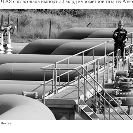
OTAS согласовала импорт 33 млрд кубометров газа из Азе
 Bektas