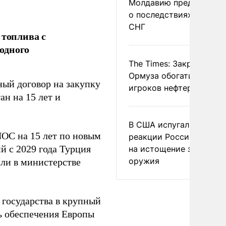
Молдавию предупреди
о последствиях выхода
СНГ
 топлива с
одного
The Times: Закрытие
Ормуза обогатило новы
ый договор на закупку
игроков нефтерынка
ан на 15 лет и
В США испугались
OC на 15 лет по новым
реакции России и Кита
й с 2029 года Турция
на истощение запасов
оружия
или в министерстве
 государства в крупный
ь обеспечения Европы