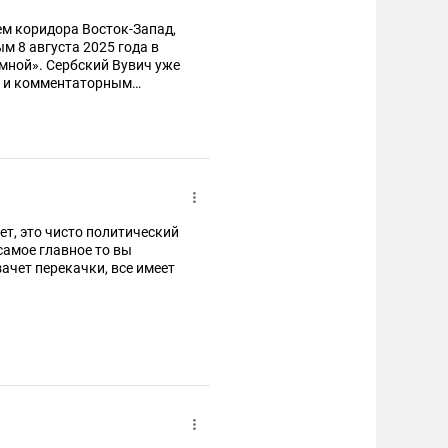
ем коридора Восток-Запад,
м 8 августа 2025 года в
мной». Сербский Вувич уже
ко и комментаторным
газ после истечения контрактов с газпромом.
дет, это чисто политический
самое главное то вы
 зачет перекачки, все имеет