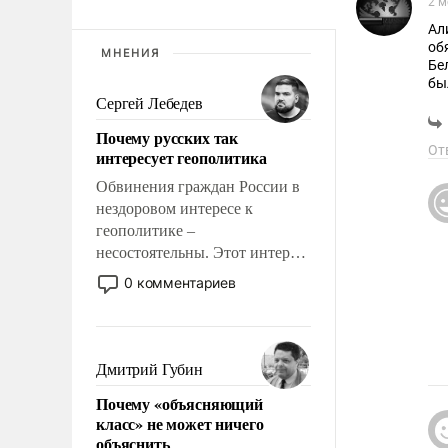
2 м
Ал
об
МНЕНИЯ
Бе
бы
Сергей Лебедев
Почему русских так
От
интересует геополитика
Обвинения граждан России в
нездоровом интересе к
геополитике –
несостоятельны. Этот интерес
рационален и прагматичен. Он
0 комментариев
обусловлен тысячелетним
опытом выживания в крайне
непростых условиях и
фундаментальным знанием,
Дмитрий Губин
что мировая политика имеет
Почему «объясняющий
свойство заявляться на порог
класс» не может ничего
нашего дома.
объяснить