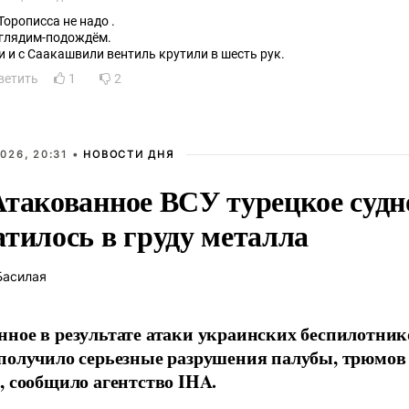
 Торописса не надо .
глядим-подождём.
и и с Саакашвили вентиль крутили в шесть рук.
ветить
1
2
026, 20:31 •
НОВОСТИ ДНЯ
Атакованное ВСУ турецкое судн
атилось в груду металла
Басилая
ное в результате атаки украинских беспилотник
получило серьезные разрушения палубы, трюмов
, сообщило агентство IHA.