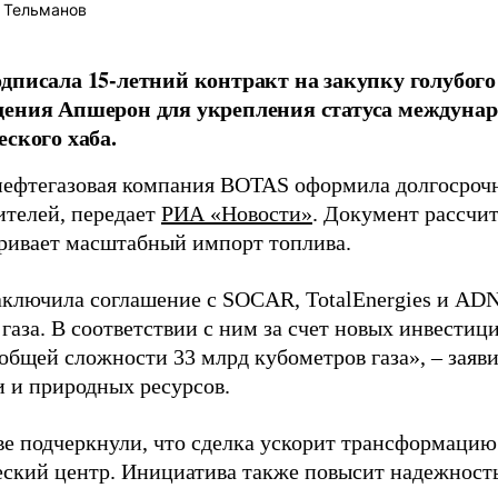
 Тельманов
дписала 15-летний контракт на закупку голубого
ения Апшерон для укрепления статуса междунар
еского хаба.
нефтегазовая компания BOTAS оформила долгосрочн
ителей, передает
РИА «Новости»
. Документ рассчит
ривает масштабный импорт топлива.
ключила соглашение с SOCAR, TotalEnergies и ADN
газа. В соответствии с ним за счет новых инвестици
 общей сложности 33 млрд кубометров газа», – заяв
и и природных ресурсов.
ве подчеркнули, что сделка ускорит трансформацию
еский центр. Инициатива также повысит надежност