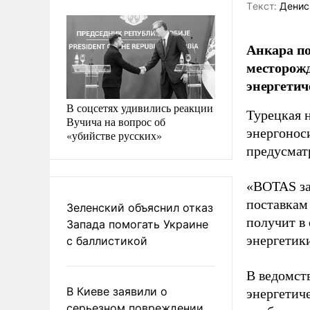
Tекст:
Денис
Анкара по
месторожд
энергетич
В соцсетях удивились реакции
Турецкая 
Вучича на вопрос об
энергонос
«убийстве русских»
предусмат
«BOTAS за
поставкам 
Зеленский объяснил отказ
получит в
Запада помогать Украине
энергетик
с баллистикой
В ведомст
В Киеве заявили о
энергетич
серьезном повреждении