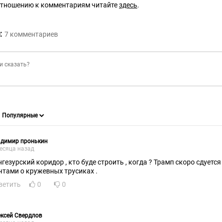
отношению к комментариям читайте
здесь
.
:
7
комментариев
адимир пронькин
есяца назад
нгезурский коридор , кто буде строить , когда ? Трамп скоро сдуется
чтами о кружевных трусиках .
ветить
0
0
ксей Свердлов