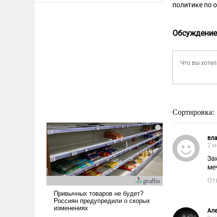
политике по 
Обсуждение
Сортировка:
вл
2 м
За
ме
От
Але