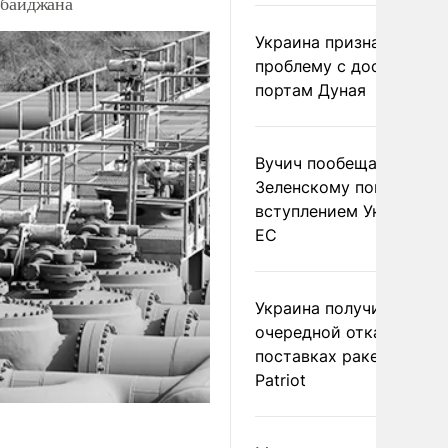
рбайджана
Украина признала
проблему с доступом к
портам Дуная
Вучич пообещал
Зеленскому помочь со
вступлением Украины в
ЕС
Украина получила
очередной отказ в
поставках ракет для
Patriot