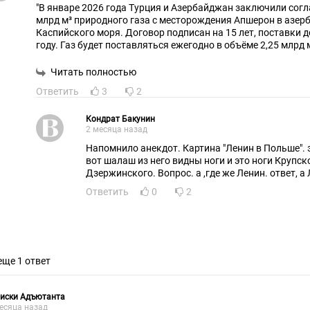
"В январе 2026 года Турция и Азербайджан заключили согл
млрд м³ природного газа с месторождения Апшерон в азе
Каспийского моря. Договор подписан на 15 лет, поставки 
году. Газ будет поставляться ежегодно в объёме 2,25 млрд
Тбилиси — Эрзурум."
Читать полностью
Где здесь Армения ?
Ответить
3
2
Кондрат Бакунин
2 месяца назад
Напомнило анекдот. Картина "Ленин в Польше". 
вот шалаш из него видны ноги и это ноги Крупско
Дзержинского. Вопрос. а ,где же Ленин. ответ, а
Ответить
0
2
еще 1 ответ
писки Адъютанта
есяца назад