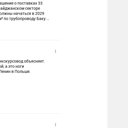
ашение о поставках 33
рбайджанском секторе
должны начаться в 2029
 м³ по трубопроводу Баку —
экскурсовод объясняет.
й, а это ноги
 Ленин в Польше.