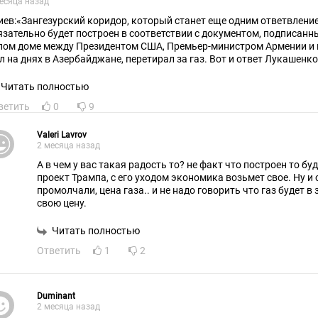
есяца назад
иев:«Зангезурский коридор, который станет еще одним ответвлени
язательно будет построен в соответствии с документом, подписанны
лом доме между Президентом США, Премьер-министром Армении и 
л на днях в Азербайджане, перетирал за газ. Вот и ответ Лукашен
дурачкам, откуда у армян будет 
Читать полностью
ветить
0
9
Valeri Lavrov
2 месяца назад
А в чем у вас такая радость то? не факт что построен то бу
проект Трампа, с его уходом экономика возьмет свое. Ну и 
промолчали, цена газа.. и не надо говорить что газ будет в
свою цену.
Читать полностью
Ответить
1
2
Duminant
2 месяца назад