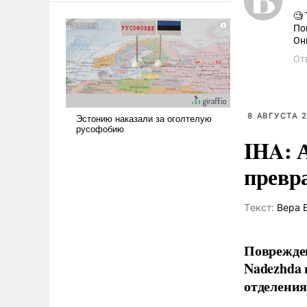
сложна и амбициозна. Однако
🧐
и ее реализация радикально
По
Он
поднимет наши боевые
возможности.
От
8 АВГУСТА 2
IHA: 
превр
Tекст:
Вера 
Поврежден
Nadezhda 
отделения