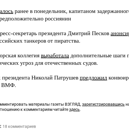
алось
ранее в понедельник, капитаном задержанно
предположительно россиянин
пресс-секретарь президента Дмитрий Песков
анонси
ссийских танкеров от пиратства.
орская коллегия
выработала
дополнительные шаги 
ческих угроз для отечественных судов.
 президента Николай Патрушев
предложил
конвоир
и ВМФ.
омментировать материалы газеты ВЗГЛЯД,
зарегистрировавшись
на
отношению к комментариям читайте
здесь
.
:
18
комментариев