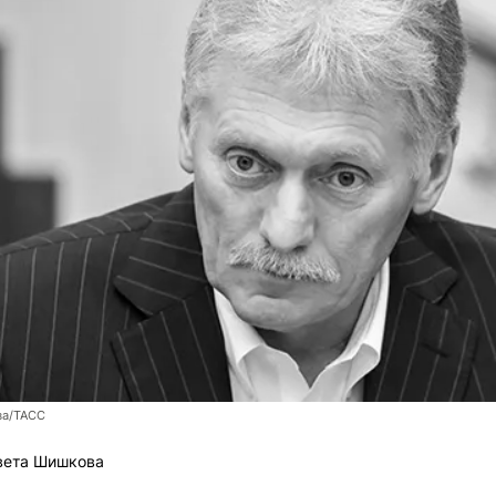
ва/ТАСС
вета Шишкова