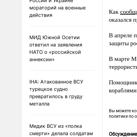
России и Украине
мораторий на военные
Как
сообщ
действия
оказался 
В апреле 
МИД Южной Осетии
защиты ро
ответил на заявления
НАТО о «российской
В марте М
аннексии»
террористи
IHA: Атакованное ВСУ
Помощник
турецкое судно
кораблям
превратилось в груду
металла
Вы можете к
политике по 
Медик ВСУ из «полка
смерти» делала солдатам
Обсуждение