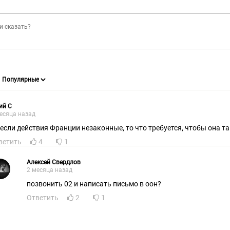
ий С
есяца назад
 если действия Франции незаконные, то что требуется, чтобы она та
ветить
4
1
Алексей Свердлов
2 месяца назад
позвонить 02 и написать письмо в оон?
Ответить
2
1