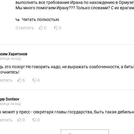
выполнять все требования Ирана по нахождению в Ормуз
Мы много помогаем Ирану??? Только словами? С их врага
признаем их право быть посредниками в переговорном проц
пиндосы открыто помогают им. Про нашу дипсобственност
Читать полностью
вспоминают. Санкции на нас продолжают накладывать. А
Ответить
0
0
нами...
ксим Харитонов
есяца назад
дь это позор! Не говорить надо, не выражать озабоченности, а бить!
 очнитесь!
ветить
6
6
gey Dontsov
есяца назад
к может у пресс - секретаря главы государства, быть такая дебиль
ветить
0
0