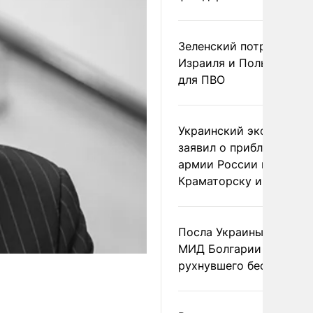
Зеленский потребовал 
Израиля и Польши рак
для ПВО
Украинский эксперт
заявил о приближении
армии России к
Краматорску и Славянс
Посла Украины вызвали
МИД Болгарии из-за
рухнувшего беспилотни