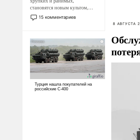
хрупких и ранимых,
становятся новым культом,
постепенно вытесняя и
15 комментариев
отменяя традиционное
8 АВГУСТА 2
требование к человеку – быть
Обслу
мужественным и твердым под
ударами судьбы, брать на себя
потер
ответственность, помогать
слабым, идти вперед и
адаптироваться.