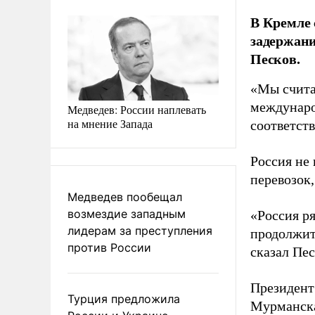
В Кремле
задержани
Песков.
«Мы счита
междунаро
Медведев: России наплевать
на мнение Запада
соответст
Россия не
перевозок
Медведев пообещал
возмездие западным
«Россия р
лидерам за преступления
продолжит
против России
сказал Пес
Президен
Турция предложила
Мурманска