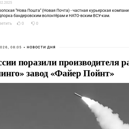
02.2025
ропская "Нова Пошта" (Новая Почта) - частная курьерская компания,
дпорка бандеровским волонтёрам и НАТО-вским ВСУ-кам.
ветить
0
0
026, 08:05 •
НОВОСТИ ДНЯ
ссии поразили производителя р
инго» завод «Файер Пойнт»