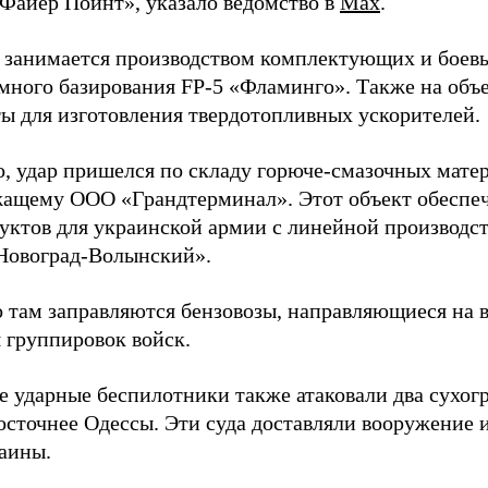
Файер Пойнт», указало ведомство в
Max
.
д занимается производством комплектующих и боев
емного базирования FP-5 «Фламинго». Также на объе
ы для изготовления твердотопливных ускорителей.
о, удар пришелся по складу горюче-смазочных матер
ащему ООО «Грандтерминал». Этот объект обеспеч
уктов для украинской армии с линейной производс
Новоград-Волынский».
 там заправляются бензовозы, направляющиеся на в
 группировок войск.
е ударные беспилотники также атаковали два сухогр
осточнее Одессы. Эти суда доставляли вооружение 
аины.