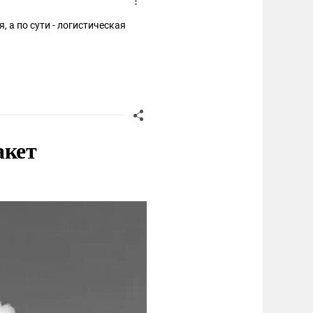
 а по сути - логистическая
акет