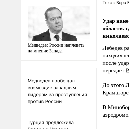
Tекст:
Вера 
Удар нане
области, 
николаевс
Медведев: России наплевать
Лебедев ра
на мнение Запада
находилос
после удар
передает
Р
Медведев пообещал
До этого 
возмездие западным
Краматорс
лидерам за преступления
против России
В Минобор
аэродромо
Турция предложила