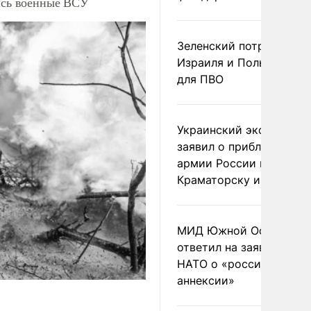
лись военные ВСУ
Зеленский потребовал 
Израиля и Польши рак
для ПВО
Украинский эксперт
заявил о приближении
армии России к
Краматорску и Славянс
МИД Южной Осетии
ответил на заявления
НАТО о «российской
аннексии»