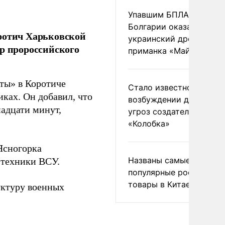
Упавшим БПЛА в
Болгарии оказался
оротич Харьковской
украинский дрон-
ор пророссийского
приманка «Майя»
чты» в Коротиче
Стало известно о
ках. Он добавил, что
возбуждении дела из-з
надцати минут,
угроз создателям
«Колобка»
 Ясногорка
Названы самые
 техники ВСУ.
популярные российски
товары в Китае
ктуру военных