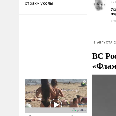
страх» уколы
22.
Ук
по
От
8 АВГУСТА 2
ВС Ро
«Флам