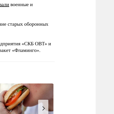
вали
военные и
ние старых оборонных
дприятия «СКБ ОВТ» и
ракет «Фламинго».