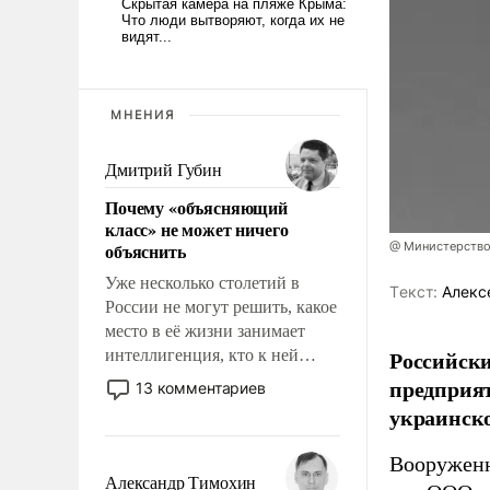
МНЕНИЯ
Дмитрий Губин
Почему «объясняющий
класс» не может ничего
объяснить
@ Министерство
Уже несколько столетий в
Tекст:
Алекс
России не могут решить, какое
место в её жизни занимает
Российски
интеллигенция, кто к ней
принадлежит, а кого из неё
предприя
13 комментариев
исключили с правом
украинск
восстановления и без оного. И
чем она отличается от просто
Вооруженн
образованных людей. Иногда
Александр Тимохин