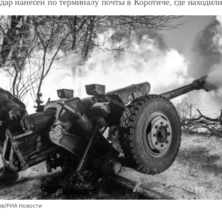
дар нанесен по терминалу почты в Коротиче, где находи
ев/РИА Новости