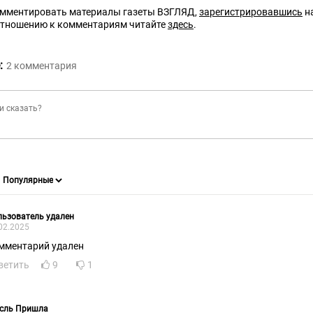
омментировать материалы газеты ВЗГЛЯД,
зарегистрировавшись
на
отношению к комментариям читайте
здесь
.
:
2
комментария
ьзователь удален
02.2025
мментарий удален
ветить
9
1
сль Пришла