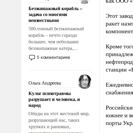
как ООО «
казалось, что эти вопросы
Безэкипажный корабль –
решены раз и навсегда, но –
задача со многими
Этот заво
нет, не решены.
неизвестными
ракет наз
500-тонный безэкипажный
компонент
корабль – нечто гораздо
большее, чем небольшие
Кроме тог
безэкипажные катера,
принадлеж
применение которых уже
5 комментариев
нефтепрод
стало обыденностью. Задача по
созданию такого корабля очень
станции «
сложна и амбициозна. Однако
и ее реализация радикально
Ольга Андреева
Ежедневно
поднимет наши боевые
снабжения
Культ психотравмы
возможности.
разрушает и человека, и
народ
Российски
Обиды на этот жестокий мир,
южнее и в
разрушающий нас, таких
порты Укр
хрупких и ранимых,