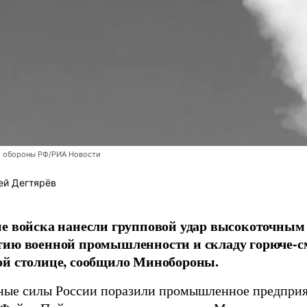
 обороны РФ/РИА Новости
ей Дегтярёв
е войска нанесли групповой удар высокоточным
тию военной промышленности и складу горюче-с
ой столице, сообщило Минобороны.
ые силы России поразили промышленное предприят