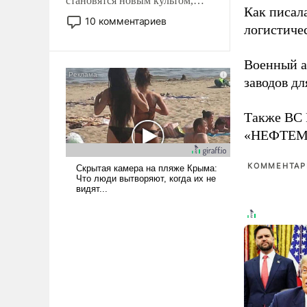
становятся новым культом,
Как писал
постепенно вытесняя и
10 комментариев
логистичес
отменяя традиционное
требование к человеку – быть
мужественным и твердым под
Военный 
ударами судьбы, брать на себя
заводов д
ответственность, помогать
слабым, идти вперед и
Также ВС 
адаптироваться.
«НЕФТЕМАШ
КОММЕНТАРИ