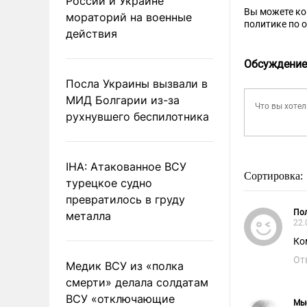
России и Украине
Вы можете к
мораторий на военные
политике по 
действия
Обсуждение
Посла Украины вызвали в
МИД Болгарии из-за
рухнувшего беспилотника
IHA: Атакованное ВСУ
Сортировка:
турецкое судно
превратилось в груду
Пол
металла
22.
Ко
От
Медик ВСУ из «полка
смерти» делала солдатам
ВСУ «отключающие
Мы