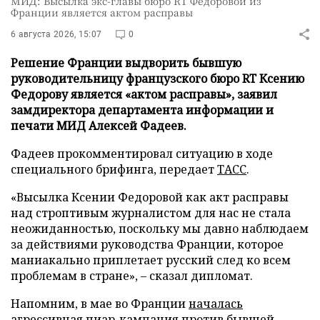
МИД: Высылка экс-главы бюро RT Федоровой из
Франции является актом расправы
6 августа 2026, 15:07
0
Решение Франции выдворить бывшую
руководительницу французского бюро RT Ксению
Федорову является «актом расправы», заявил
замдиректора департамента информации и
печати МИД Алексей Фадеев.
Фадеев прокомментировал ситуацию в ходе
специального брифинга, передает
ТАСС
.
«Высылка Ксении Федоровой как акт расправы
над строптивым журналистом для нас не стала
неожиданностью, поскольку мы давно наблюдаем
за действиями руководства Франции, которое
маниакально приплетает русский след ко всем
проблемам в стране», – сказал дипломат.
Напомним, в мае во Франции
началась
агрессивная пиар-кампания против бывшей