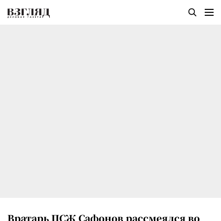
Вратарь ПСЖ Сафонов рассмеялся во