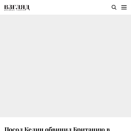
Посол Келин обвинил Британию в