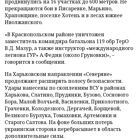
продвинулись на 16 участках до 600 метров. Не
прекращаются бои в Писаревке, Марьино,
Храповщине, поселке Хотень и в лесах южнее
Иволжанского.
«В Краснопольском районе уничтожен
заместитель командира батальона 119 обр ТерО
В.Д. Мазур, а также инструктор «международного
легиона ГУР» А.Федин (около Груновки)», –
говорится в сообщении.
На Харьковском направлении «Северяне»
продолжают расширять полосу безопасности.
Удары нанесены по скоплениям ВСУ в районах
Харькова, Слатино, Прудянки, Бузово, Соснового
Бора, Малой Волчьей, Василевки, Приколотного,
Грачевки, Колодезного, Дергачей, Борщевой,
Великого Бурлука, Томаховки, Артемовки и
Старого Салтова. На фоне больших потерь
украинская сторона перебрасывает в область
дополнительные силы.