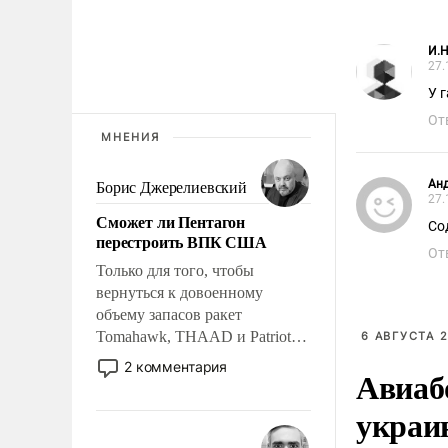
И.Н
27.
У 
От
МНЕНИЯ
Анд
Борис Джерелиевский
27.
Сможет ли Пентагон
Со
перестроить ВПК США
От
Только для того, чтобы
вернуться к довоенному
объему запасов ракет
Tomahawk, THAAD и Patriot
6 АВГУСТА 2
США потребуется более трех
2 комментария
Авиаб
лет. Даже небольшая война с
Ираном опустошила
украи
американские арсеналы.
Сложившаяся ситуация