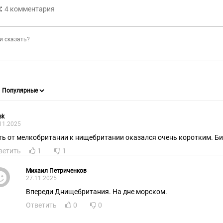
:
4
комментария
sk
11.2025
ть от мелкобритании к нищебритании оказался очень коротким. Би
ветить
1
1
Михаил Петриченков
27.11.2025
Впереди Днищебритания. На дне морском.
Ответить
0
0