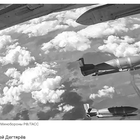
 Минобороны РФ/ТАСС
ей Дегтярёв