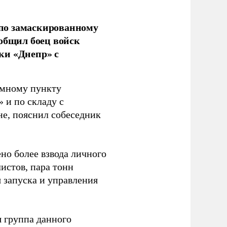
по замаскированному
ообщил боец войск
ки «Днепр» с
емному пункту
 и по складу с
не, пояснил собеседник
но более взвода личного
истов, пара тонн
я запуска и управления
 группа данного