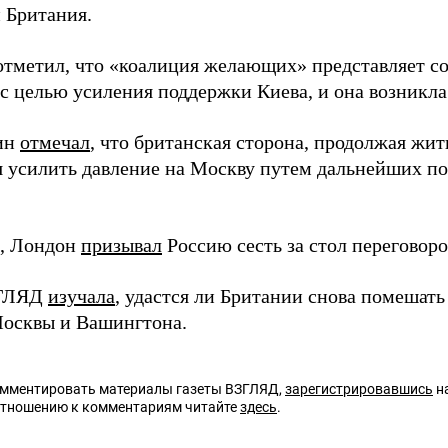
 Британия.
отметил, что «коалиция желающих» представляет со
с целью усиления поддержки Киева, и она возникла 
ин
отмечал
, что британская сторона, продолжая жит
я усилить давление на Москву путем дальнейших п
, Лондон
призывал
Россию сесть за стол переговоро
ЗГЛЯД
изучала
, удастся ли Британии снова помешат
осквы и Вашингтона.
омментировать материалы газеты ВЗГЛЯД,
зарегистрировавшись
на
отношению к комментариям читайте
здесь
.