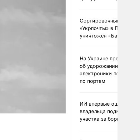
Сортировочный пункт
«Укрпочты» в Павлогра
уничтожен «Бандероль
На Украине предупреди
об удорожании китайс
электроники после уда
по портам
ИИ впервые оштрафова
владельца подмосковн
участка за борщевик