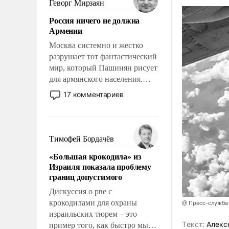
Геворг Мирзаян
означает многолетний период
Россия ничего не должна
уязвимости США, например,
Армении
перед Китаем.
Москва системно и жестко
разрушает тот фантастический
мир, который Пашинян рисует
для армянского населения.
Мир, где политические
17 комментариев
прожекты будут безусловно
оплачиваться за счет
российских
налогоплательщиков и где
Тимофей Бордачёв
Еревану за свои поступки не
«Большая крокодила» из
нужно отвечать.
Израиля показала проблему
границ допустимого
Дискуссия о рве с
крокодилами для охраны
@ Пресс-служба
израильских тюрем – это
Tекст:
Алекс
пример того, как быстро мы