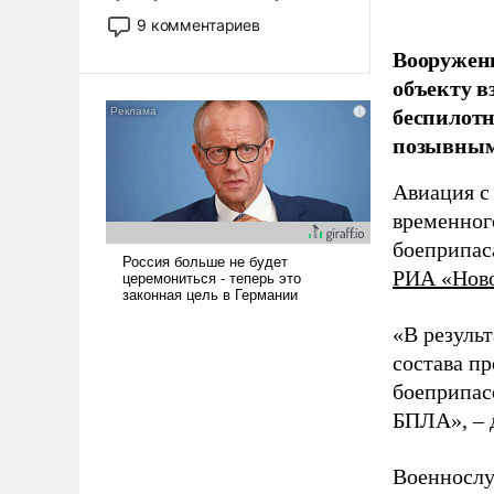
двигаемся по пути
9 комментариев
революционных изменений.
Вооружен
То, что несколько лет назад
объекту в
было образом для
беспилотн
псевдонаучной фантастики,
стало всерьез обсуждаемой
позывным
идеей.
Авиация с
временног
боеприпас
РИА «Нов
«В резуль
состава п
боеприпасо
БПЛА», – 
Военнослу