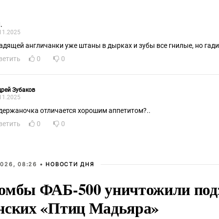
.
11.2025
гадящей англичанки уже штаны в дырках и зубы все гнилые, но гад
ветить
0
0
рей Зубаков
11.2025
держаночка отличается хорошим аппетитом?..
ветить
0
0
026, 08:26 •
НОВОСТИ ДНЯ
омбы ФАБ-500 уничтожили под
нских «Птиц Мадьяра»