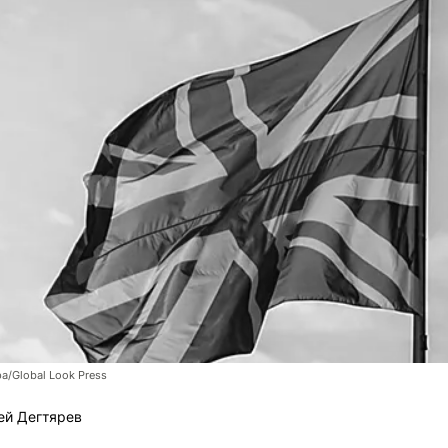
pa/Global Look Press
ей Дегтярев