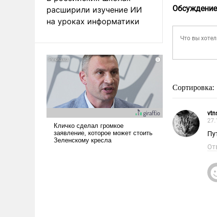
Обсуждение
расширили изучение ИИ
на уроках информатики
Сортировка:
vtn
27.
Пу
От