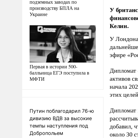
подземных заводах по
производству БПЛА на
У британс
Украине
финансово
Келин.
У Лондона
дальнейше
эфире «Ро
Первая в истории 500-
Дипломат 
балльница ЕГЭ поступила в
активов св
МФТИ
начала 202
этих целей
Дипломат 
Путин поблагодарил 76-ю
рассчитыв
дивизию ВДВ за высокие
темпы наступления под
добавил, 
Добропольем
около 30 