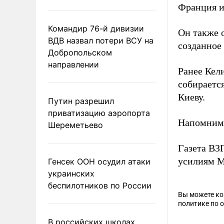
Франция и
Командир 76-й дивизии
Он также 
ВДВ назвал потери ВСУ на
созданное 
Добропольском
направлении
Ранее Кел
собираетс
Киеву.
Путин разрешил
приватизацию аэропорта
Напомним
Шереметьево
Газета В
усилиям М
Генсек ООН осудил атаки
украинских
беспилотников по России
Вы можете к
политике по 
В российских школах