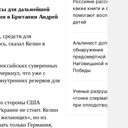
Россияне рассказали,
рсы для дальнейшей
какие книги и фильмы
помогают воспитывать
ии в Британии Андрей
детей
 средств для
Альпинист допустил
ь, сказал Келин в
обнаружение
предсмертной записки
Наговицыной на пике
 российских суверенных
Победы
черкнул, что уже с
внутренних резервов для
Ученые разрушили миф
«гонке сперматозоидов
 со стороны США
при оплодотворении
краине не стоит. Келин
 желающих», но из
ать только Германия,