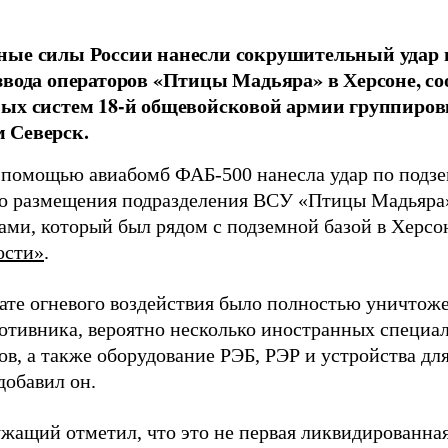
ные силы России нанесли сокрушительный удар 
звода операторов «Птицы Мадьяра» в Херсоне, с
ых систем 18-й общевойсковой армии группиров
 Северск.
 помощью авиабомб ФАБ-500 нанесла удар по подз
о размещения подразделения ВСУ «Птицы Мадьяра»
ами, который был рядом с подземной базой в Херсо
ости»
.
тате огневого воздействия было полностью уничтоже
ротивника, вероятно несколько иностранных специал
в, а также оборудование РЭБ, РЭР и устройства дл
добавил он.
жащий отметил, что это не первая ликвидированная