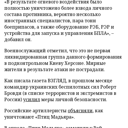
«В результате огневого воздействия было
полностью уничтожено более взвода личного
состава противника, вероятно несколько
иностранных специалистов, пара тонн
боеприпасов, а также оборудование РЭБ, РЭР и
устройства для запуска и управления БПЛА», –
добавил он.
Военнослужащий отметил, что это не первая
ликвидированная группа данного формирования
в подконтрольном Киеву Херсоне. Мирные
жители в результате атаки не пострадали.
Как писала газета ВЗГЛЯД, в прошлом месяце
командир украинских беспилотных сил Роберт
Бровди (в списке террористов и экстремистов в
России)
усилил
меры личной безопасности.
Российские артиллеристы
объясняли
, как
уничтожают «Птиц Мадьяра».
В апреле «Птиц Мадьяра»
заметили
у Рай-