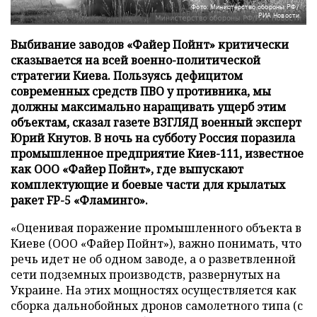
Фото: Министерство обороны РФ/
РИА Новости
Выбивание заводов «Файер Пойнт» критически
сказывается на всей военно-политической
стратегии Киева. Пользуясь дефицитом
современных средств ПВО у противника, мы
должны максимально наращивать ущерб этим
объектам, сказал газете ВЗГЛЯД военный эксперт
Юрий Кнутов. В ночь на субботу Россия поразила
промышленное предприятие Киев-111, известное
как ООО «Файер Пойнт», где выпускают
комплектующие и боевые части для крылатых
ракет FP-5 «Фламинго».
«Оценивая поражение промышленного объекта в
Киеве (ООО «Файер Пойнт»), важно понимать, что
речь идет не об одном заводе, а о разветвленной
сети подземных производств, развернутых на
Украине. На этих мощностях осуществляется как
сборка дальнобойных дронов самолетного типа (с