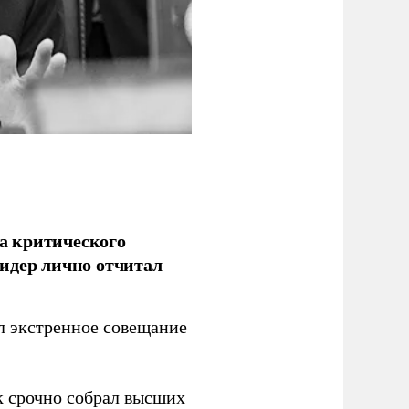
а критического
идер лично отчитал
 экстренное совещание
к срочно собрал высших