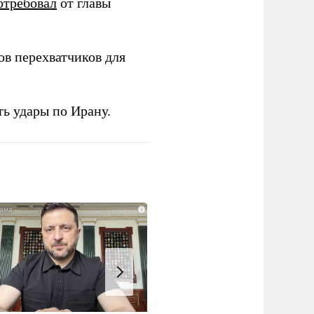
отребовал
от главы
в перехватчиков для
ь удары по Ирану.
i