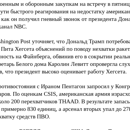
военным и оборонным закупкам на встречу в пятниц
пути быстрого реагирования на недостатку американ
 как он получил гневный звонок от президента Дон
канал NBC.
hington Post уточняет, что Дональд Трамп потребов
 Пита Хегсета объяснений по поводу нехватки раке
нность на Файнберга, обвинив его в сокрытии реаль
ретарь Белого дома Каролин Левитт опровергла слух
, что президент высоко оценивает работу Хегсета.
ротивостояния с Ираном Пентагон запросил у Конг
ров. По оценкам CSIS, американская армия израсход
около 200 перехватчиков THAAD. В результате запас
о примерно 830 единиц, а арсенал вторых упал до 2
хватку средств ПВО.