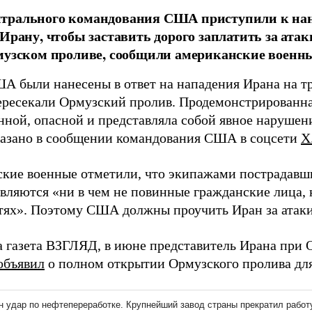
трального командования США приступили к на
 Ирану, чтобы заставить дорого заплатить за ата
музском проливе, сообщили американские военны
А были нанесены в ответ на нападения Ирана на т
ересекали Ормузский пролив. Продемонстрированна
нной, опасной и представляла собой явное наруше
сказано в сообщении командования США в соцсети
Х
кие военные отметили, что экипажами пострадавш
являются «ни в чем не повинные гражданские лица,
тях». Поэтому США должны проучить Иран за атаки
а газета ВЗГЛЯД, в июне представитель Ирана при
объявил
о полном открытии Ормузского пролива для