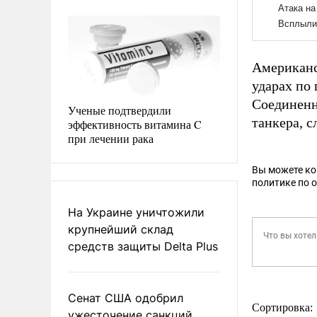
Американс
ударах по
Соединенн
Ученые подтвердили
танкера, 
эффективность витамина C
при лечении рака
Вы можете к
политике по 
На Украине уничтожили
крупнейший склад
средств защиты Delta Plus
Сенат США одобрил
Сортировка:
ужесточение санкций