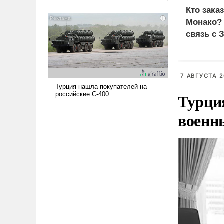
американские арсеналы.
Кто зака
Сложившаяся ситуация
Монако?
означает многолетний период
связь с 
уязвимости США, например,
перед Китаем.
7 АВГУСТА 2
Турци
военн