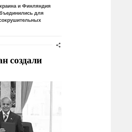
краина и Финляндия
Пощечина всей системе
бъединились для
правосудия: что
сокрушительных
натворил сын
анкций" против России
украинского олигарха
ан создали