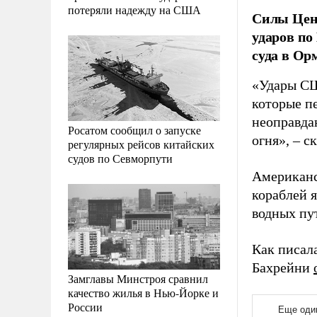
потеряли надежду на США
Силы Цен
ударов по
суда в Ор
«Удары СШ
которые п
неоправда
Росатом сообщил о запуске
огня», – 
регулярных рейсов китайских
судов по Севморпути
Американс
кораблей 
водных пу
Как писал
Бахрейни
Замглавы Минстроя сравнил
качество жилья в Нью-Йорке и
России