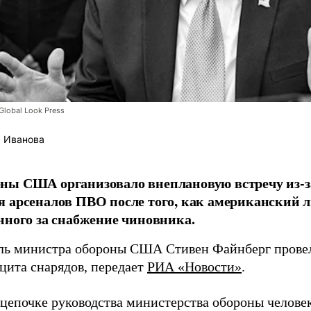
lobal Look Press
 Иванова
ны США организовало внеплановую встречу из-з
 арсеналов ПВО после того, как американский л
нного за снабжение чиновника.
ль министра обороны США Стивен Файнберг провел
ицита снарядов, передает
РИА «Новости»
.
 цепочке руководства министерства обороны челове