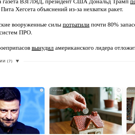
а газета ВЗГЛЯД, президент США Дональд Трамп
п
Пита Хегсета объяснений из-за нехватки ракет.
ские вооруженные силы
потратили
почти 80% запасо
систем ПРО.
боеприпасов
вынудил
американского лидера отложит
И (7)
▼
i
i