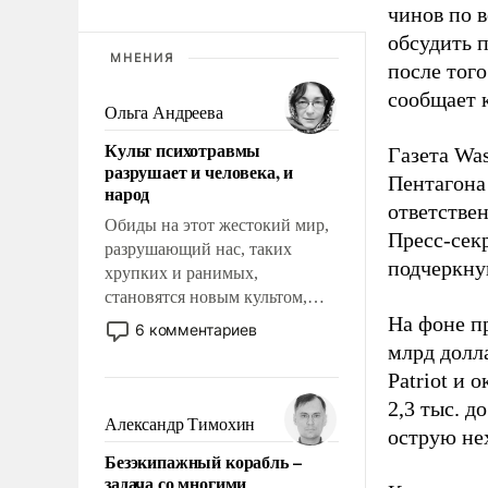
чинов по 
обсудить 
МНЕНИЯ
после того
сообщает 
Ольга Андреева
Культ психотравмы
Газета Was
разрушает и человека, и
Пентагона
народ
ответстве
Обиды на этот жестокий мир,
Пресс-сек
разрушающий нас, таких
подчеркнув
хрупких и ранимых,
становятся новым культом,
постепенно вытесняя и
На фоне п
6 комментариев
отменяя традиционное
млрд долла
требование к человеку – быть
Patriot и 
мужественным и твердым под
2,3 тыс. д
ударами судьбы, брать на себя
Александр Тимохин
острую не
ответственность, помогать
Безэкипажный корабль –
слабым, идти вперед и
задача со многими