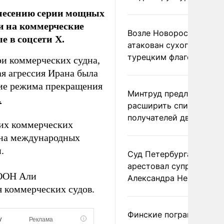
несению серии мощных
ки на коммерческие
Возле Новороссийска
е в соцсети Х.
атакован сухогруз под
турецким флагом
ри коммерческих судна,
я агрессия Ирана была
ние режима прекращения
Минтруд предложил
.
расширить список
получателей двух пенс
их коммерческих
 на международных
.
Суд Петербурга заочно
арестовал супругу
 ООН Али
Александра Невзорова
 коммерческих судов.
Финские пограничники