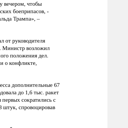
у вечером, чтобы
ских боеприпасов, -
альда Трампа», –
ал от руководителя
т. Министр возложил
ного положения дел.
и о конфликте,
ресса дополнительные 67
овала до 1,6 тыс. ракет
ы первых сократились с
78 штук, спровоцировав