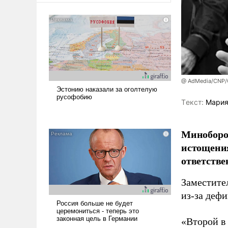
@ AdMedia/CNP/G
Tекст:
Мария
Миноборо
истощения
ответстве
Заместите
из-за деф
«Второй в