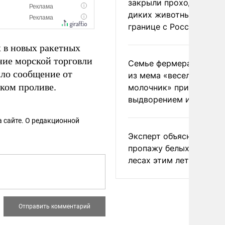
закрыли проходы для
диких животных на
границе с Россией
 в новых ракетных
ние морской торговли
Семье фермера Уолкер
ло сообщение от
из мема «веселый
ском проливе.
молочник» пригрозили
выдворением из Росси
 сайте. О редакционной
Эксперт объяснил
пропажу белых грибов 
лесах этим летом