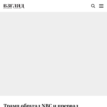
Трамп обругал NBC и прервал