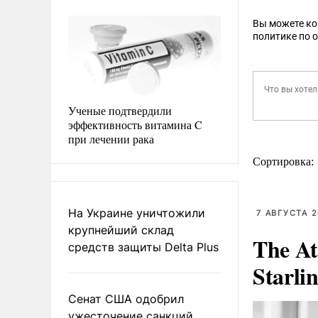
Вы можете к
политике по 
Ученые подтвердили
эффективность витамина C
при лечении рака
Сортировка:
На Украине уничтожили
7 АВГУСТА 2
крупнейший склад
The At
средств защиты Delta Plus
Starli
Сенат США одобрил
ужесточение санкций