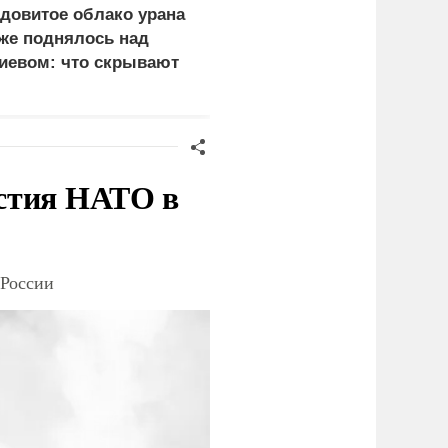
довитое облако урана
В России назвали
же поднялось над
законную цель наших
иевом: что скрывают
ВС на территории
ласти
Германии
стия НАТО в
 России