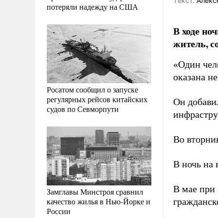
Tекст:
Алекс
потеряли надежду на США
В ходе но
житель, с
«Один чел
оказана н
Росатом сообщил о запуске
регулярных рейсов китайских
Он добави
судов по Севморпути
инфрастру
Во вторник
В ночь на
В мае при
Замглавы Минстроя сравнил
качество жилья в Нью-Йорке и
гражданск
России