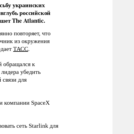
сьбу украинских
 вглубь российской
ет The Atlantic.
нно повторяет, что
чник из окружения
едает
ТАСС
.
й обращался к
 лидера убедить
 связи для
ли компании SpaceX
овать сеть Starlink для