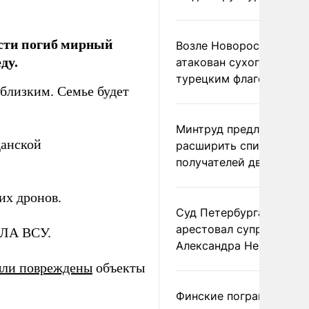
асти погиб мирный
Возле Новороссийска
ду.
атакован сухогруз под
турецким флагом
близким. Семье будет
Минтруд предложил
данской
расширить список
получателей двух пенс
их дронов.
Суд Петербурга заочно
арестовал супругу
ЛА ВСУ.
Александра Невзорова
ли повреждены
объекты
Финские пограничники