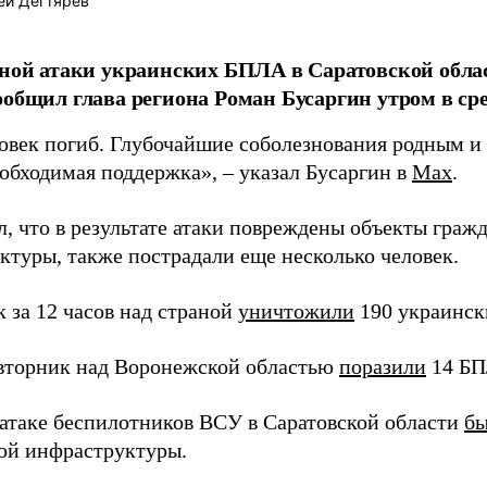
ей Дегтярёв
чной атаки украинских БПЛА в Саратовской обл
ообщил глава региона Роман Бусаргин утром в сре
овек погиб. Глубочайшие соболезнования родным и 
еобходимая поддержка», – указал Бусаргин в
Max
.
л, что в результате атаки повреждены объекты граж
ктуры, также пострадали еще несколько человек.
 за 12 часов над страной
уничтожили
190 украинск
 вторник над Воронежской областью
поразили
14 БП
 атаке беспилотников ВСУ в Саратовской области
бы
ой инфраструктуры.