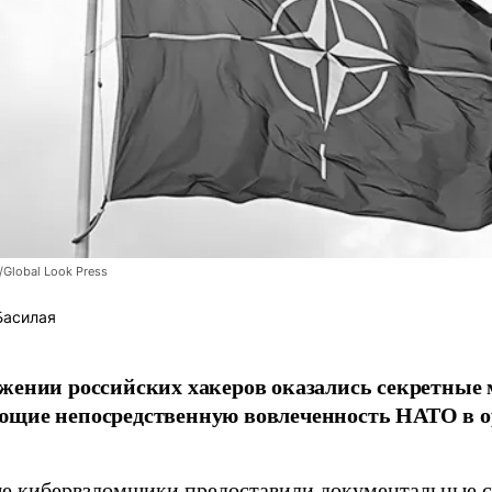
/Global Look Press
Басилая
жении российских хакеров оказались секретные
ющие непосредственную вовлеченность НАТО в о
 кибервзломщики предоставили документальные с