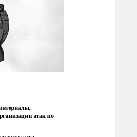
 материалы,
рганизации атак по
видетельства