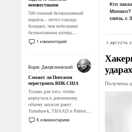
адаптироваться.
неизвестными
Кто зака
Монако?
500-тонный безэкипажный
связь с 
корабль – нечто гораздо
большее, чем небольшие
безэкипажные катера,
применение которых уже
1 комментарий
7 АВГУСТА 2
стало обыденностью. Задача по
созданию такого корабля очень
Хакер
сложна и амбициозна. Однако
ударах
и ее реализация радикально
Борис Джерелиевский
поднимет наши боевые
Сможет ли Пентагон
возможности.
перестроить ВПК США
Получены д
Только для того, чтобы
вернуться к довоенному
объему запасов ракет
Tomahawk, THAAD и Patriot
США потребуется более трех
6 комментариев
лет. Даже небольшая война с
Ираном опустошила