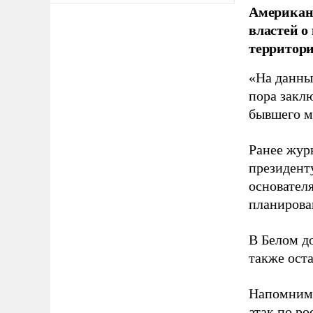
Американ
властей о
территори
«На данны
пора закл
бывшего м
Ранее жур
президент
основател
планирова
В Белом д
также оста
Напомним
атак по ро