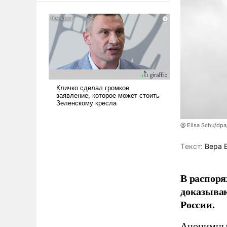
американские арсеналы.
Сложившаяся ситуация
означает многолетний период
уязвимости США, например,
перед Китаем.
@ Elisa Schu/dpa
Tекст:
Вера 
В распоря
доказыва
России.
Анонимные