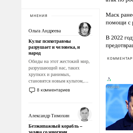
Маск ран
МНЕНИЯ
помощи с 
Ольга Андреева
В 2022 го
Культ психотравмы
предотвра
разрушает и человека, и
народ
КОММЕНТАРИ
Обиды на этот жестокий мир,
разрушающий нас, таких
хрупких и ранимых,
становятся новым культом,
постепенно вытесняя и
8 комментариев
отменяя традиционное
требование к человеку – быть
мужественным и твердым под
ударами судьбы, брать на себя
Александр Тимохин
ответственность, помогать
Безэкипажный корабль –
слабым, идти вперед и
задача со многими