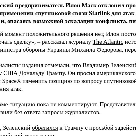
ский предприниматель Илон Маск отклонил про
 применении спутниковой связи Starlink для атак
и, опасаясь возможной эскалации конфликта, пиш
й момент положительного решения нет, Илон постоя
ючать сделку», – рассказал журналу
The Atlantic
исто
инистра обороны Украины Михаила Федорова, пер
налисты издания отмечали, что Владимир Зеленски
у США Дональду Трампу. Он просил американского
я SpaceX изменить позицию по вопросу спутниковой
ния атак.
оме ситуацию пока не комментируют. Представите
вили без ответа запросы журналистов.
, Зеленский
обратился
к Трампу с просьбой задейств
ссийской территории.