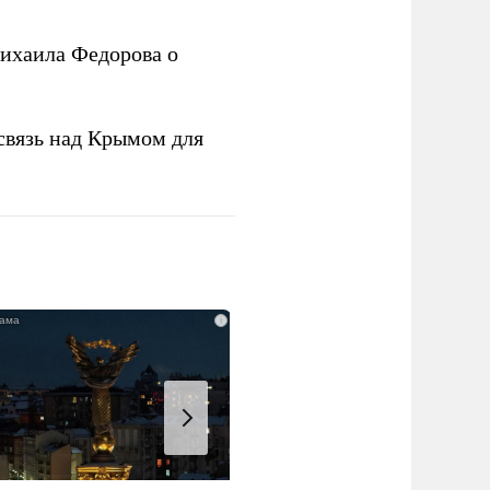
ихаила Федорова о
связь над Крымом для
i