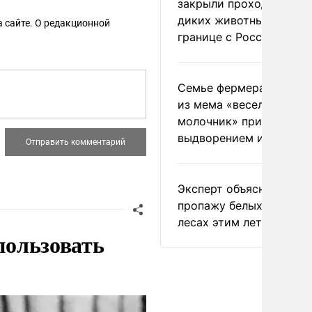
закрыли проходы для
диких животных на
 сайте. О редакционной
границе с Россией
Семье фермера Уолкер
из мема «веселый
молочник» пригрозили
выдворением из Росси
Эксперт объяснил
пропажу белых грибов 
лесах этим летом
пользовать