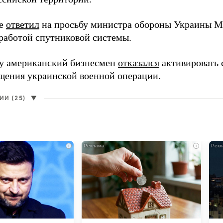
ее
ответил
на просьбу министра обороны Украины М
работой спутниковой системы.
ду американский бизнесмен
отказался
активировать 
щения украинской военной операции.
И (25)
▼
i
i