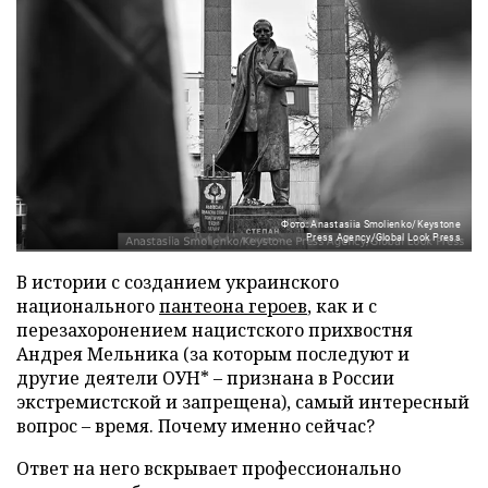
Фото: Anastasiia Smolienko/Keystone
Press Agency/Global Look Press
В истории с созданием украинского
национального
пантеона героев
, как и с
перезахоронением нацистского прихвостня
Андрея Мельника (за которым последуют и
другие деятели ОУН* – признана в России
экстремистской и запрещена), самый интересный
вопрос – время. Почему именно сейчас?
Ответ на него вскрывает профессионально