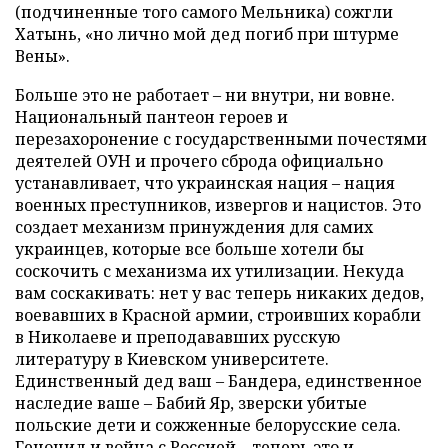
(подчиненные того самого Мельника) сожгли
Хатынь, «но лично мой дед погиб при штурме
Вены».
Больше это не работает – ни внутри, ни вовне.
Национальный пантеон героев и
перезахоронение с государственными почестями
деятелей ОУН и прочего сброда официально
устанавливает, что украинская нация – нация
военных преступников, извергов и нацистов. Это
создает механизм принуждения для самих
украинцев, которые все больше хотели бы
соскочить с механизма их утилизации. Некуда
вам соскакивать: нет у вас теперь никаких дедов,
воевавших в Красной армии, строивших корабли
в Николаеве и преподававших русскую
литературу в Киевском университете.
Единственный дед ваш – Бандера, единственное
наследие ваше – Бабий Яр, зверски убитые
польские дети и сожженные белорусские села.
Геноцид и война с Россией – теперь это и