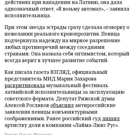
действиях при нападении на Латвию, она дала
однозначный ответ. «Я возьму автомат», – заявила
исполнительница.
При этом звезда эстрады сразу сделала оговорку о
нежелании реального кровопролития. Певица
подчеркнула надежду на мирное разрешение
любых противоречий между соседними
странами. Она назвала себя оптимистом, который
всегда верит в лучшее развитие событий.
Как писала газета ВЗГЛЯД, официальный
представитель МИД Мария Захарова
раскритиковала
музыкальный фестиваль
латвийской исполнительницы за эксплуатацию
советского формата. Депутат Рижской думы
Алексей Росликов
объяснил
антироссийские
заявления певицы конъюнктурными
соображениями. Ранее российский суд
лишил
артистку доли в компании «Лайма-Люкс Рус».
Текст: Ольга Иванова