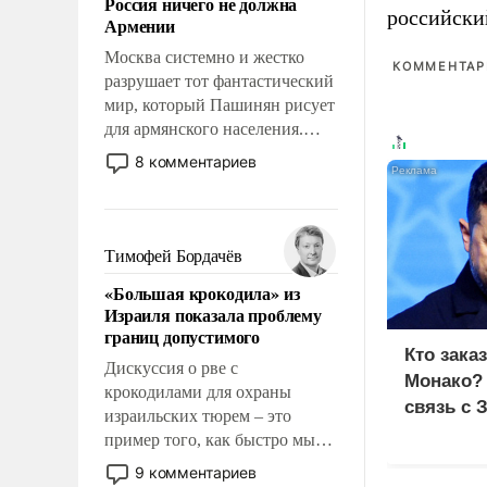
Россия ничего не должна
уязвимости США, например,
российски
Армении
перед Китаем.
Москва системно и жестко
КОММЕНТАРИ
разрушает тот фантастический
мир, который Пашинян рисует
для армянского населения.
Мир, где этому населению все
8 комментариев
должны просто по
определению, где его
политические прожекты будут
беспрекословно оплачиваться
Тимофей Бордачёв
за счет российских
«Большая крокодила» из
налогоплательщиков и где за
Израиля показала проблему
свои поступки не нужно
границ допустимого
отвечать.
Кто зака
Дискуссия о рве с
Монако?
крокодилами для охраны
связь с 
израильских тюрем – это
пример того, как быстро мы
двигаемся по пути
9 комментариев