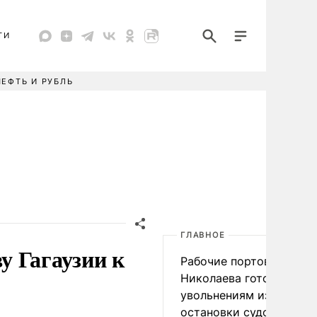
ТИ
НЕФТЬ И РУБЛЬ
ГЛАВНОЕ
у Гагаузии к
Рабочие портов Одессы
Николаева готовятся к
увольнениям из-за
остановки судоходства