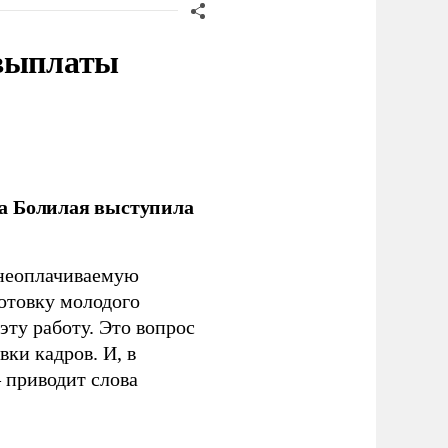
 выплаты
ла Болилая выступила
 неоплачиваемую
готовку молодого
ту работу. Это вопрос
ки кадров. И, в
– приводит слова