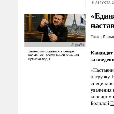
революционных изменений.
6 АВГУСТА 2
То, что несколько лет назад
было образом для
«Един
псевдонаучной фантастики,
наста
стало всерьез обсуждаемой
идеей.
Tекст:
Дарья
Кандидат 
за введен
«Наставни
нагрузку. 
специалис
уважения к
конечном с
Болилой
Т