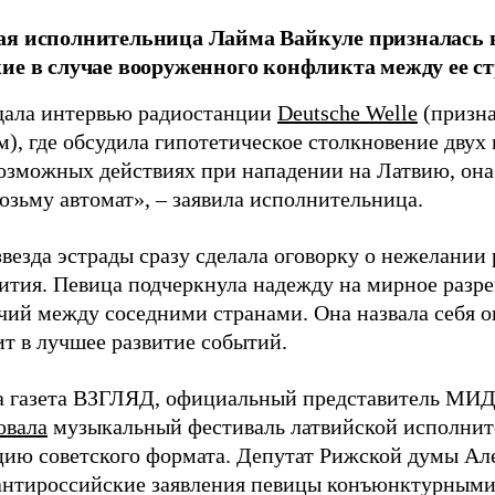
я исполнительница Лайма Вайкуле призналась в
ие в случае вооруженного конфликта между ее ст
дала интервью радиостанции
Deutsche Welle
(призна
), где обсудила гипотетическое столкновение двух 
возможных действиях при нападении на Латвию, она
возьму автомат», – заявила исполнительница.
везда эстрады сразу сделала оговорку о нежелании
ития. Певица подчеркнула надежду на мирное раз
чий между соседними странами. Она назвала себя 
ит в лучшее развитие событий.
а газета ВЗГЛЯД, официальный представитель МИД
овала
музыкальный фестиваль латвийской исполнит
цию советского формата. Депутат Рижской думы Ал
нтироссийские заявления певицы конъюнктурными