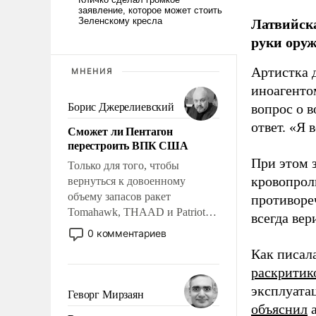
Латвийска
руки оруж
Артистка 
МНЕНИЯ
иноагентом
Борис Джерелиевский
вопрос о 
ответ. «Я 
Сможет ли Пентагон
перестроить ВПК США
При этом з
Только для того, чтобы
кровопрол
вернуться к довоенному
объему запасов ракет
противоре
Tomahawk, THAAD и Patriot
всегда вер
США потребуется более трех
0 комментариев
лет. Даже небольшая война с
Как писал
Ираном опустошила
раскритик
американские арсеналы.
эксплуата
Сложившаяся ситуация
Геворг Мирзаян
означает многолетний период
объяснил
а