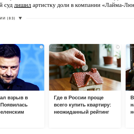
й суд
лишил
артистку доли в компании «Лайма-Люк
И (83)
▼
i
i
зал взрыв в
Где в России проще
В
 Появилась
всего купить квартиру:
н
Зеленским
неожиданный рейтинг
н
с