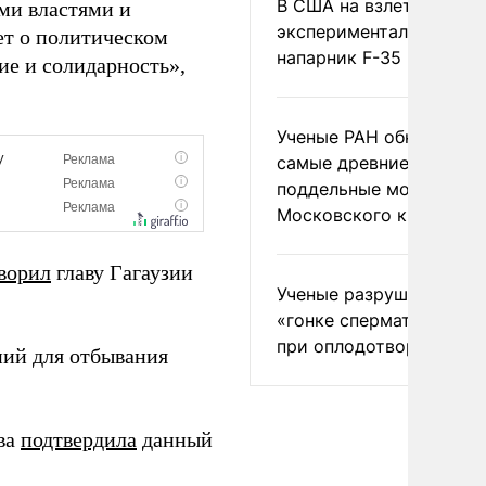
В США на взлете разби
ми властями и
экспериментальный др
ет о политическом
напарник F-35
ие и солидарность»,
Ученые РАН обнаружил
самые древние
поддельные монеты
Московского княжеств
ворил
главу Гагаузии
Ученые разрушили миф
«гонке сперматозоидов
при оплодотворении
ний для отбывания
ва
подтвердила
данный