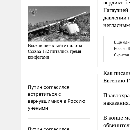
вердикт б
Гагаузией
давлении 
негласным
Выжившие в тайге пилоты
Cessna 182 питались тремя
конфетами
Как писала
Евгению Г
Путин согласился
встретиться с
Правоохра
вернувшимися в Россию
наказания.
учеными
В конце м
обвинител
Путин согласился