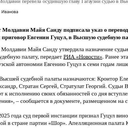
Молдавии перевела осудившую главу Гагаузии судью в В
 Иванова
 Молдавии Майя Санду подписала указ о перево
приговор Евгении Гуцул, в Высшую судебную па
 Молдавии Майя Санду утвердила назначение судьи
дебную палату, передает
РИА «Новости»
. Ранее эт
аузской автономии Евгению Гуцул к семи годам лиш
Высшей судебной палаты назначаются: Кроитор Еле
ксандр, Стратан Сергей, Стратулат Георгий. Судьи
т к исполнению своих обязанностей со дня вступле
ния», – сообщается в документе, размещенном на са
 2025 года суд первой инстанции признал Гуцул ви
ой в стране партии «Шор». Апелляционная палата 