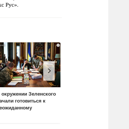
с Рус».
i
 окружении Зеленского
Турция нашла
ачали готовиться к
покупателей на
еожиданному
российские C-400
ценарию