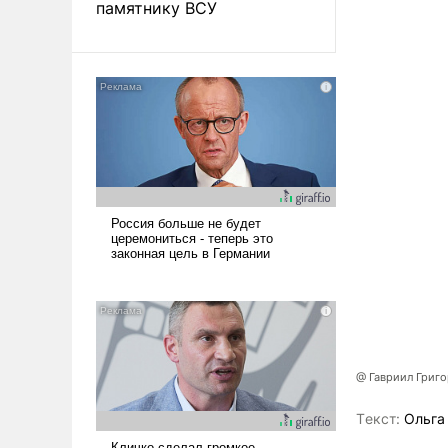
памятнику ВСУ
@ Гавриил Григ
Tекст:
Ольга