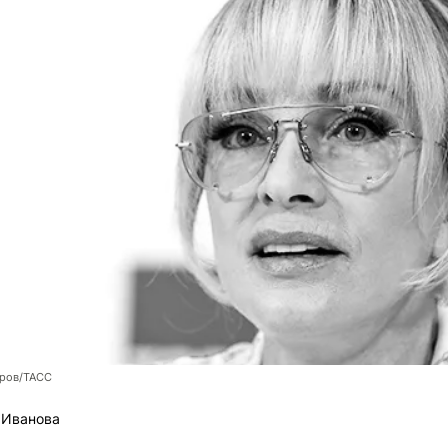
оров/ТАСС
 Иванова