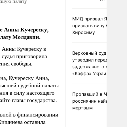
ысшую палату
МИД призвал Японию
признать вину США за
де Анны Кучереску,
Хиросиму
лату Молдавии.
 Анны Кучереску в
Верховный суд Швеции
а судья приговорила
утвердил передачу
ения свободы.
задержанного сухогруз
«Каффа» Украине
на, Кучереску Анна,
 Высшей судебной палаты
ния в силу настоящего
Пропавший в Черногор
йте главы государства.
россиянин найден
мертвым
новной в финансировании
Кишинева оставила