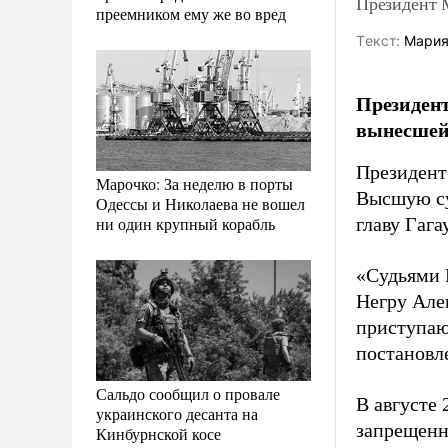
Президент 
преемником ему же во вред
Tекст:
Мария
Президент
вынесшей 
Президент
Марочко: За неделю в порты
Высшую су
Одессы и Николаева не вошел
ни один крупный корабль
главу Гаг
«Судьями 
Негру Але
приступаю
постановле
Сальдо сообщил о провале
В августе
украинского десанта на
запрещенн
Кинбурнской косе