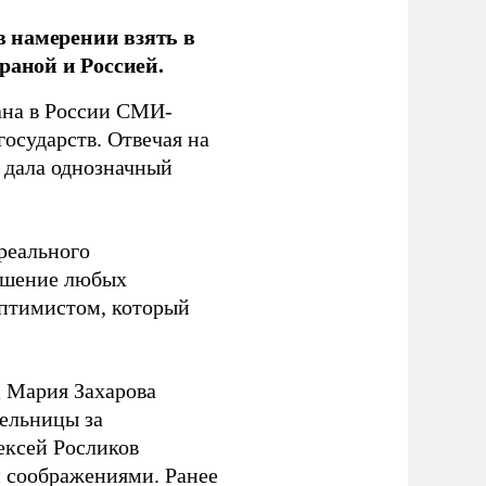
 намерении взять в
раной и Россией.
на в России СМИ-
государств. Отвечая на
 дала однозначный
 реального
решение любых
оптимистом, который
 Мария Захарова
ельницы за
ексей Росликов
 соображениями. Ранее