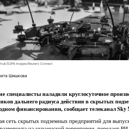
chuk/SOPA Images/Reuters Connect
вета Шишкова
е специалисты наладили круглосуточное произв
иков дальнего радиуса действия в скрытых подз
дном финансировании, сообщает телеканал Sky 
я сеть скрытых подземных предприятий для выпус
 развернута на украинской территории, передает
РИ