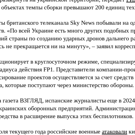
 объектах темпы сборки превышают 200 единиц тех
ы британского телеканала Sky News побывали на о
в. «По всей Украине есть много других подобных п
лий страны по созданию ударных дронов дальнего ра
сь не прекращается ни на минуту», – заявил корре
кционирует в круглосуточном режиме, специализир
радиуса действия FP1. Представители компании-про
сирование проектов осуществляется за счет средст
а, которые поступают через министерство обороны.
а газета ВЗГЛЯД, испанские журналисты еще в 2024
краинских оборонных предприятий. Администрац
редства в расширение выпуска этих беспилотников.
юля текущего года российские военные
атаковали
ки