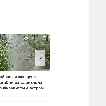
ебенок и женщина
Импорт нефти из
огибли из-за циклона
Саудовской Аравии в
о шквалистым ветром
США упал до нуля
 Смоленске