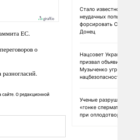
Стало известно о
неудачных попытках ВС
форсировать Северски
Донец
саммита ЕС.
переговоров о
Нацсовет Украины по Т
призвал объявить
Музыченко угрозой
а разногласий.
нацбезопасности
 сайте. О редакционной
Ученые разрушили миф
«гонке сперматозоидов
при оплодотворении