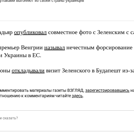
адьяр
опубликовал
совместное фото с Зеленским с 
премьер Венгрии
называл
нечестным форсирование 
и Украины в ЕС.
роны
откладывали
визит Зеленского в Будапешт из-з
омментировать материалы газеты ВЗГЛЯД,
зарегистрировавшись
на
отношению к комментариям читайте
здесь
.