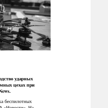
одство ударных
емных цехах при
News.
ка беспилотных
А «Новости»
. На