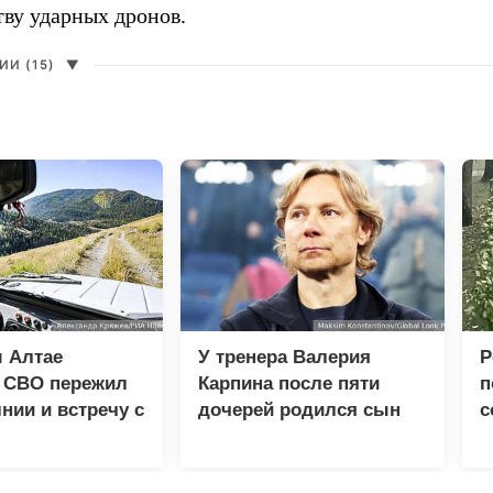
тву ударных дронов.
И (15)
▼
 Алтае
У тренера Валерия
Р
к СВО пережил
Карпина после пяти
п
нии и встречу с
дочерей родился сын
с
м
в