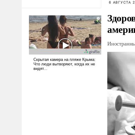
6 АВГУСТА 2
То, что несколько лет назад
было образом для
Здоро
псевдонаучной фантастики,
амери
стало всерьез обсуждаемой
идеей.
Иностранны