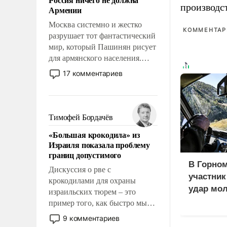
уязвимости США, например,
производс
Армении
перед Китаем.
Москва системно и жестко
КОММЕНТАРИ
разрушает тот фантастический
мир, который Пашинян рисует
для армянского населения.
Мир, где политические
17 комментариев
прожекты будут безусловно
оплачиваться за счет
российских
налогоплательщиков и где
Тимофей Бордачёв
Еревану за свои поступки не
«Большая крокодила» из
нужно отвечать.
Израиля показала проблему
границ допустимого
В Горном
Дискуссия о рве с
участни
крокодилами для охраны
удар мол
израильских тюрем – это
медведе
пример того, как быстро мы
двигаемся по пути
9 комментариев
революционных изменений.