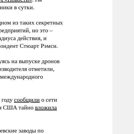
ники в сутки.
дном из таких секретных
редприятий, но это –
диуса действия, и
спондент Стюарт Рэмси.
уясь на выпуске дронов
изводителя отметили,
в международного
 году
сообщили
о сети
ия США тайно
вложила
евские заводы по