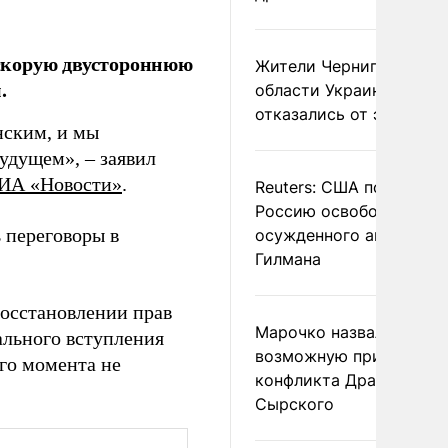
скорую двустороннюю
Жители Черниговской
.
области Украины массо
отказались от эвакуац
нским, и мы
удущем», – заявил
ИА «Новости»
.
Reuters: США попросил
Россию освободить
ь переговоры в
осужденного американ
Гилмана
восстановлении прав
Марочко назвал
ального вступления
возможную причину
его момента не
конфликта Драпатого и
Сырского