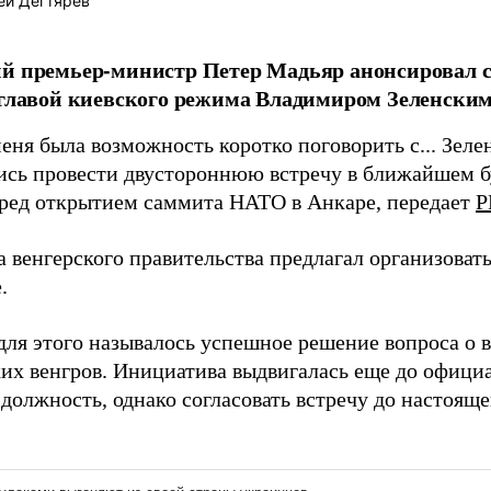
ей Дегтярёв
ий премьер-министр Петер Мадьяр анонсировал 
 главой киевского режима Владимиром Зеленским
еня была возможность коротко поговорить с... Зеле
ись провести двустороннюю встречу в ближайшем б
ред открытием саммита НАТО в Анкаре, передает
Р
а венгерского правительства предлагал организоват
.
для этого называлось успешное решение вопроса о 
ких венгров. Инициатива выдвигалась еще до офици
должность, однако согласовать встречу до настоящ