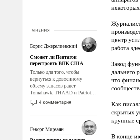
некоторых
Журналист
МНЕНИЯ
производст
центр уси
Борис Джерелиевский
работа зде
Сможет ли Пентагон
перестроить ВПК США
Завод фун
дальнего 
Только для того, чтобы
вернуться к довоенному
что финан
объему запасов ракет
сообществ
Tomahawk, THAAD и Patriot
США потребуется более трех
4 комментария
Как писал
лет. Даже небольшая война с
скрытых у
Ираном опустошила
крупные с
американские арсеналы.
Сложившаяся ситуация
Геворг Мирзаян
означает многолетний период
В конце и
Россия ничего не должна