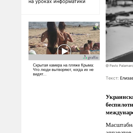
на уроках информатики
@ Pavlo Palamar
Tекст:
Елиза
Украински
беспилотн
междунаро
Масштабна
аппаратов