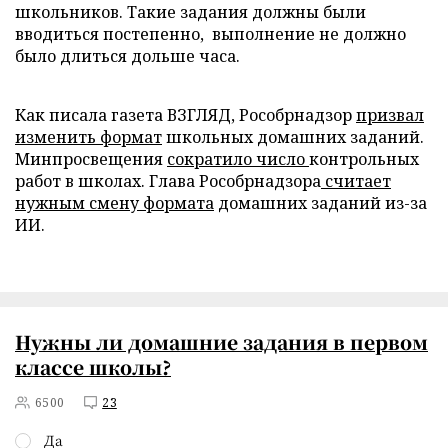
школьников. Такие задания должны были
вводиться постепенно, выполнение не должно
было длиться дольше часа.
Как писала газета ВЗГЛЯД, Рособрнадзор
призвал
изменить формат
школьных домашних заданий.
Минпросвещения
сократило число
контрольных
работ в школах. Глава Рособрнадзора
считает
нужным смену формата
домашних заданий из-за
ИИ.
Нужны ли домашние задания в первом
классе школы?
6500
23
Да