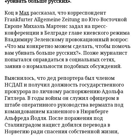
«убивать больше русских».
Коц в
Мах
рассказал, что корреспондент
Frankfurter Allgemeine Zeitung по Юго-Восточной
Европе Михаэль Мартенс задал на пресс-
конференции в Белграде главе киевского режима
Владимиру Зеленскому провокационный вопрос:
«Что мы конкретно можем сделать, чтобы помочь
вам убивать больше русских?». Позже журналист
попытался оправдаться в социальных сетях,
заявив о нормальности подобных обсуждений.
Выяснилось, что дед репортера был членом
НСДАП и получил должность государственного
прокурора по личному распоряжению Адольфа
Гитлера. В годы войны он служил офицером в
штабе оперативного руководства вермахта под
командованием казненного в Нюрнберге
Альфреда Йодля. После поражения под
Сталинградом нацист добился перевода в
Норвегию ради спасения собственной жизни,