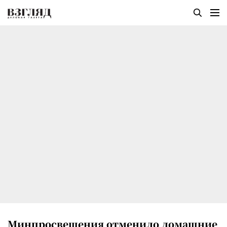
Минпросвещения отменило домашние