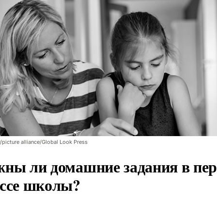
/picture alliance/Global Look Press
ны ли домашние задания в пе
ссе школы?