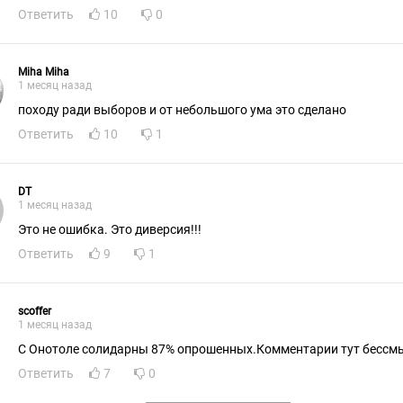
Ответить
10
0
Miha Miha
1 месяц назад
походу ради выборов и от небольшого ума это сделано
Ответить
10
1
DT
1 месяц назад
Это не ошибка. Это диверсия!!!
Ответить
9
1
scoffer
1 месяц назад
С Онотоле солидарны 87% опрошенных.Комментарии тут бессм
Ответить
7
0