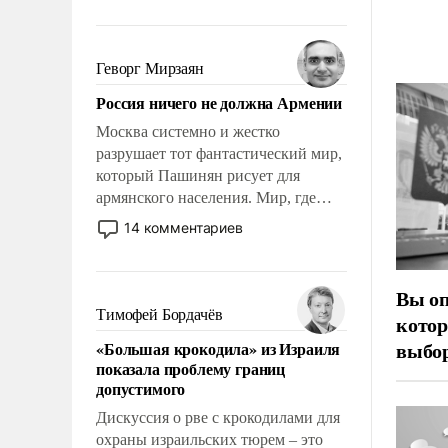
арсеналы. Сложившаяся ситуация
означает многолетний период
уязвимости США, например, перед
Геворг Мирзаян
Китаем.
Россия ничего не должна Армении
Москва системно и жестко
разрушает тот фантастический мир,
который Пашинян рисует для
армянского населения. Мир, где
политические прожекты будут
14 комментариев
безусловно оплачиваться за счет
российских налогоплательщиков и
где Еревану за свои поступки не
Вы оп
нужно отвечать.
Тимофей Бордачёв
котор
выбор
«Большая крокодила» из Израиля
показала проблему границ
допустимого
Дискуссия о рве с крокодилами для
охраны израильских тюрем – это