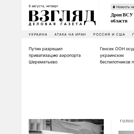
6 августа, четверг
Новость ч
Дрон ВСУ 
области
УКРАИНА
АТАКА НА ИРАН
РОССИЯ И США
Путин разрешил
Генсек ООН осу
приватизацию аэропорта
украинских
Шереметьево
беспилотников 
ГОЛОС