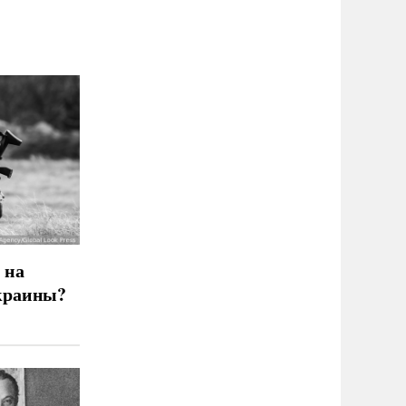
 на
краины?