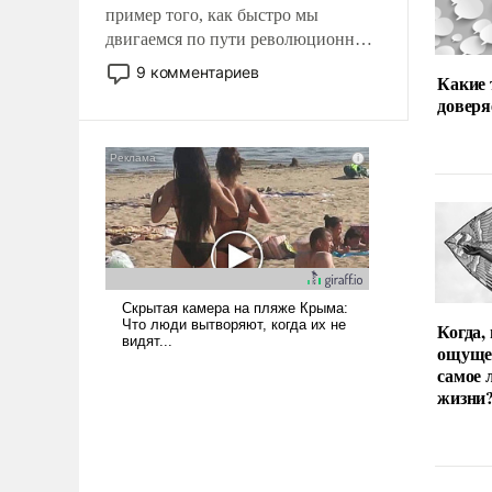
пример того, как быстро мы
двигаемся по пути революционных
изменений. То, что несколько лет
9 комментариев
Какие
назад было образом для
доверя
псевдонаучной фантастики, стало
всерьез обсуждаемой идеей.
Когда,
ощуще
самое 
жизни