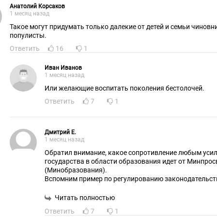
Анатолий Корсаков
1 месяц назад
Такое могут придумать только далекие от детей и семьи чиновники-
популисты.
Ответить
16
1
Иван Иванов
1 месяц назад
Или желающие воспитать поколения бестолочей.
Ответить
7
1
Дмитрий Е.
1 месяц назад
Обратил внимание, какое сопротивление любым уси
государства в области образования идет от Минпро
(Минобразования).
Вспомним пример по регулированию законодательст
области миграции: Госдума приняла закон по этому
тестированию детей мигрантов и поручила установит
Читать полностью
проходной балл для детей мигрантов для возможнос
Ответить
7
1
учиться в российский школах. Минпросвещение сказа