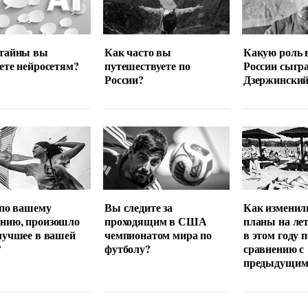
 тайны вы
Как часто вы
Какую роль 
ете нейросетям?
путешествуете по
России сыгр
России?
Дзержински
 по вашему
Вы следите за
Как изменил
нию, произошло
проходящим в США
планы на ле
лучшее в вашей
чемпионатом мира по
в этом году п
?
футболу?
сравнению с
предыдущим