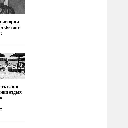
в истории
ал Феликс
й?
ись ваши
тний отдых
о
?