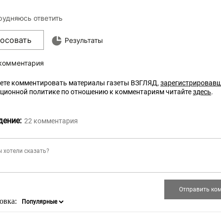
рудняюсь ответить
лосовать
Результаты
 комментария
ете комментировать материалы газеты ВЗГЛЯД,
зарегистрировав
кционной политике по отношению к комментариям читайте
здесь
.
дение:
22
комментария
овка: