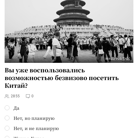
IMAGO/VCG/ТАСС
Вы уже воспользовались
возможностью безвизово посетить
Китай?
2855
0
Да
Нет, но планирую
Нет, и не планирую