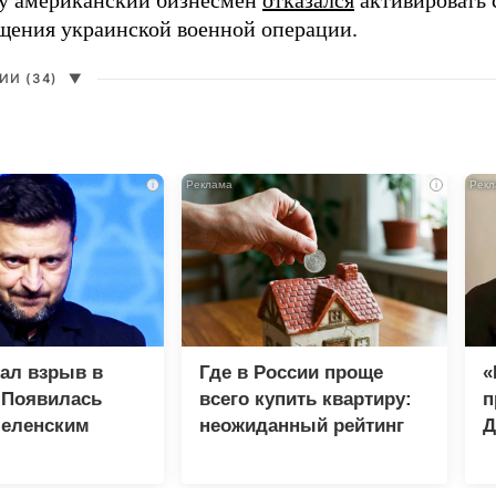
ду американский бизнесмен
отказался
активировать 
щения украинской военной операции.
И (34)
▼
i
i
зал взрыв в
Где в России проще
«
 Появилась
всего купить квартиру:
п
Зеленским
неожиданный рейтинг
Д