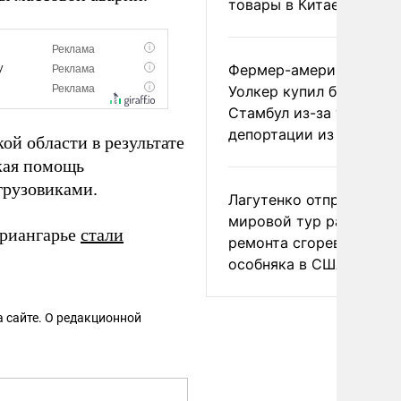
товары в Китае
Фермер-американец
Уолкер купил билет в
Стамбул из-за угрозы
депортации из России
ой области в результате
кая помощь
грузовиками.
Лагутенко отправился в
мировой тур ради
Приангарье
стали
ремонта сгоревшего
особняка в США
 сайте. О редакционной