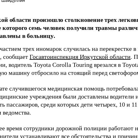
 Шайдуллин
ой области произошло столкновение трех легков
е которого семь человек получили травмы различ
авлены в больницу.
частием трех иномарок случилась на перекрестке в 
, сообщает
Госавтоинспекция Иркутской области
. 
, водитель Toyota Corolla Touring врезался в Toyot
вую машину отбросило на стоящий перед светофором
тате случившегося медицинская помощь потребовал
дицинские учреждения были доставлены водители ин
ть пассажиров, среди которых дети четырех, 10 и 11 
 ведомства.
ее время сотрудники дорожной полиции работают н
нители устанавливают все обстоятельства и причин