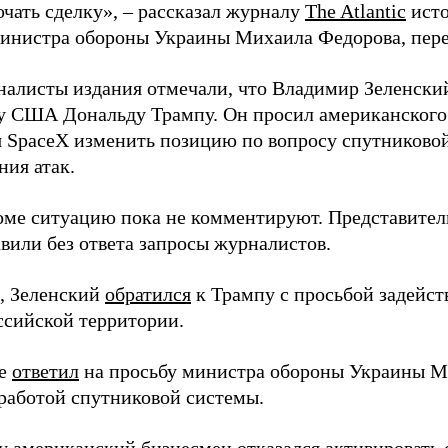
ючать сделку», – рассказал журналу
The Atlantic
исто
инистра обороны Украины Михаила Федорова, пер
налисты издания отмечали, что Владимир Зеленски
у США Дональду Трампу. Он просил американского
я SpaceX изменить позицию по вопросу спутниковой
ния атак.
оме ситуацию пока не комментируют. Представите
вили без ответа запросы журналистов.
, Зеленский
обратился
к Трампу с просьбой задейств
ссийской территории.
ее
ответил
на просьбу министра обороны Украины М
работой спутниковой системы.