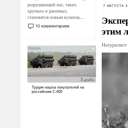
разрушающий нас, таких
7 АВГУСТА 2
хрупких и ранимых,
Экспе
становятся новым культом,
постепенно вытесняя и
10 комментариев
этим 
отменяя традиционное
требование к человеку – быть
мужественным и твердым под
Натуралист
ударами судьбы, брать на себя
ответственность, помогать
слабым, идти вперед и
адаптироваться.