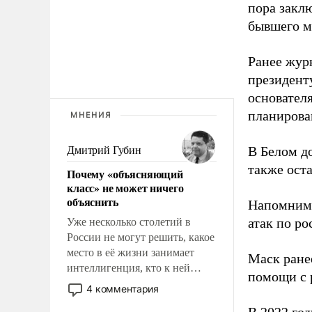
пора закл
бывшего м
Ранее жур
президент
основател
планирова
МНЕНИЯ
В Белом д
Дмитрий Губин
также оста
Почему «объясняющий
класс» не может ничего
объяснить
Напомним
атак по ро
Уже несколько столетий в
России не могут решить, какое
место в её жизни занимает
Маск ран
интеллигенция, кто к ней
помощи с 
принадлежит, а кого из неё
4 комментария
исключили с правом