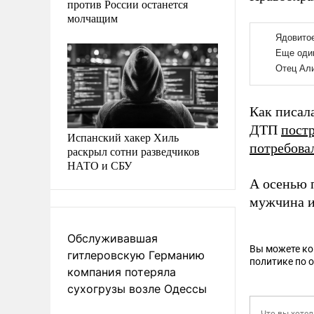
против России останется
молчащим
Как писал
ДТП
пост
Испанский хакер Хиль
потребова
раскрыл сотни разведчиков
НАТО и СБУ
А осенью 
мужчина и
Обслуживавшая
Вы можете к
гитлеровскую Германию
политике по 
компания потеряла
сухогрузы возле Одессы