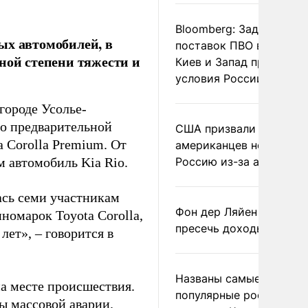
Bloomberg: Задержка
ых автомобилей, в
поставок ПВО вынудит
ной степени тяжести и
Киев и Запад принять
условия России
городе Усолье-
По предварительной
США призвали
a Corolla Premium. От
американцев не посеща
 автомобиль Kia Rio.
Россию из-за атак ВСУ
ась семи участникам
Фон дер Ляйен призвал
омарок Toyota Corolla,
пресечь доходы России
лет», – говорится в
Названы самые
а месте происшествия.
популярные российски
ы массовой аварии.