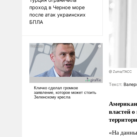
проход в Черное море
после атак украинских
БПЛА
@ Zuma/ТАСС
Tекст:
Валер
Американ
властей о
территори
«На данны