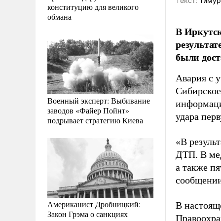
Tекст:
Тимур
конституцию для великого
обмана
В Иркутск
результат
были дост
Авария с у
Сибирское
Военный эксперт: Выбивание
информации
заводов «Файер Пойнт»
удара пер
подрывает стратегию Киева
«В резуль
ДТП. В ме
а также пя
сообщении
Американист Дробницкий:
В настоящ
Закон Грэма о санкциях
Правоохра