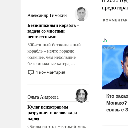
В 2022 го
восстановления и без оного. И
предотвра
чем она отличается от просто
образованных людей. Иногда
Александр Тимохин
казалось, что эти вопросы
КОММЕНТАРИ
Безэкипажный корабль –
решены раз и навсегда, но –
задача со многими
нет, не решены.
неизвестными
500-тонный безэкипажный
корабль – нечто гораздо
большее, чем небольшие
безэкипажные катера,
применение которых уже
4 комментария
стало обыденностью. Задача по
созданию такого корабля очень
сложна и амбициозна. Однако
и ее реализация радикально
Кто зака
Ольга Андреева
поднимет наши боевые
Монако?
Культ психотравмы
возможности.
связь с 
разрушает и человека, и
народ
Обиды на этот жестокий мир,