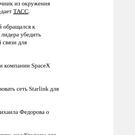
чник из окружения
едает
ТАСС
.
й обращался к
 лидера убедить
 связи для
ли компании SpaceX
овать сеть Starlink для
ихаила Федорова о