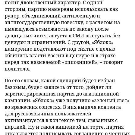
носит двойственный характер. С одной
стороны, партию намерены использовать как
рупор, объединяющий антивоенную и
антигосударственную повестку, с расчетом на
имеющуюся возможность по закону после
двадцатых чисел августа в СМИ выступать без
цензуры и ограничений. С другой, «Яблоко»
намеренно подставляют под снятие с целью
обвинить власти России в цензуре и в страхе
перед так называемой «оппозицией», – говорит
политолог.
По его словам, какой сценарий будет избран
базовым, будет зависеть от того, дойдет ли
зарегистрированная партия до агитационной
кампании. «Яблоко» уже получило «зеленый свет»
во вражеских соцсетях. В них выдача контента
для русскоязычных пользователей
активизируется в контексте тем, связанных с
партией. Ну и такая вишенкой на торте, партия
отказывается подписывать соглашение о честных