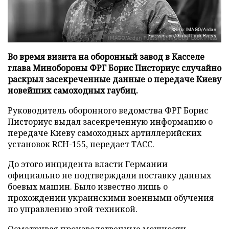
Фото: IMAGO/Ardan
Fuessmann/Global Look Press
Во время визита на оборонный завод в Касселе
глава Минобороны ФРГ Борис Писториус случайно
раскрыл засекреченные данные о передаче Киеву
новейших самоходных гаубиц.
Руководитель оборонного ведомства ФРГ Борис
Писториус выдал засекреченную информацию о
передаче Киеву самоходных артиллерийских
установок RCH-155, передает
ТАСС
.
До этого инцидента власти Германии
официально не подтверждали поставку данных
боевых машин. Было известно лишь о
прохождении украинскими военными обучения
по управлению этой техникой.