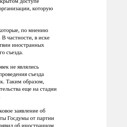
ткрытом доступе
организации, которую
которые, по мнению
В частности, в иске
тствии иностранных
о съезда.
век не являлись
проведения съезда
ек. Таким образом,
тельства еще на стадии
.
ковое заявление об
аты Госдумы от партии
аявил
об иностранном