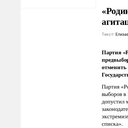
«Роди
агита
Tекст:
Елиза
Партия «Р
предвыбор
отменить 
Государст
Партия «Р
выборов в
допустил 
законодат
экстремиз
списка».