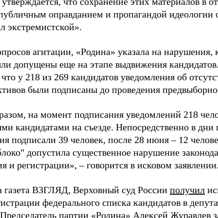
 утверждается, что сохранение этих материалов в о
«публичным оправданием и пропагандой идеологии 
ал экстремистской».
просов агитации, «Родина» указала на нарушения, 
ыли допущены еще на этапе выдвижения кандидатов. 
 что у 218 из 269 кандидатов уведомления об отсу
активов были подписаны до проведения предвыборног
разом, на момент подписания уведомлений 218 чело
ми кандидатами на съезде. Непосредственно в дни 
я подписали 39 человек, после 28 июня – 12 челов
блоко" допустила существенное нарушение законода
 и регистрации», – говорится в исковом заявлении
а газета ВЗГЛЯД, Верховный суд России
получил
ис
гистрации федерального списка кандидатов в депут
 Председатель партии «Родина» Алексей Журавлев
з