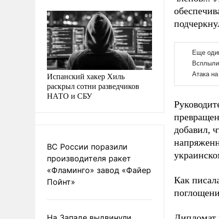
обеспечив
подчеркну
Испанский хакер Хиль
раскрыл сотни разведчиков
НАТО и СБУ
Руководит
превращен
добавил, 
напряженн
ВС России поразили
украинско
производителя ракет
«Фламинго» завод «Файер
Как писал
Пойнт»
поглощени
Дипломат
На Западе выдвинули