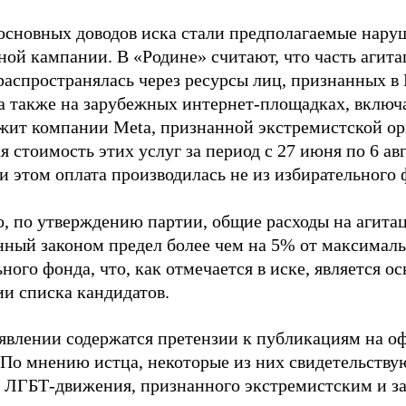
основных доводов иска стали предполагаемые нару
ной кампании. В «Родине» считают, что часть агит
распространялась через ресурсы лиц, признанных 
 а также на зарубежных интернет-площадках, включа
жит компании Meta, признанной экстремистской ор
 стоимость этих услуг за период с 27 июня по 6 ав
и этом оплата производилась не из избирательного 
о, по утверждению партии, общие расходы на агит
нный законом предел более чем на 5% от максималь
ного фонда, что, как отмечается в иске, является 
ии списка кандидатов.
аявлении содержатся претензии к публикациям на о
 По мнению истца, некоторые из них свидетельству
 ЛГБТ-движения, признанного экстремистским и з