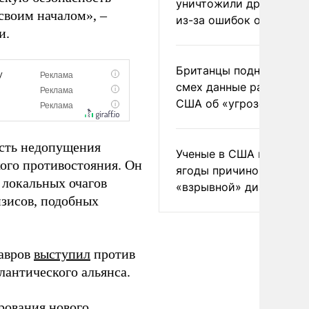
уничтожили друг друга
своим началом», –
из-за ошибок оператор
и.
Британцы подняли на
смех данные разведки
США об «угрозе России
ость недопущения
Ученые в США назвали 
кого противостояния. Он
ягоды причиной
 локальных очагов
«взрывной» диареи
зисов, подобных
Лавров
выступил
против
лантического альянса.
рования нового