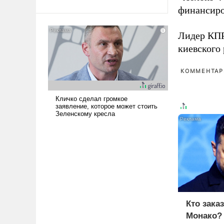
финансиро
Ираном опустошила
американские арсеналы.
Сложившаяся ситуация
Лидер КП
означает многолетний период
киевского
уязвимости США, например,
перед Китаем.
КОММЕНТАРИ
Кто зака
Монако?