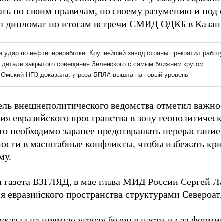
ать по своим правилам, по своему разумению и под 
л дипломат по итогам встречи СМИД ОДКБ в Казан
ель внешнеполитического ведомства отметил важн
ия евразийского пространства в зону геополитичес
что необходимо заранее предотвращать перерастание
ости в масштабные конфликты, чтобы избежать кри
му.
а газета ВЗГЛЯД, в мае глава МИД России Сергей 
я евразийского пространства структурами Североат
указал
на прямую угрозу безопасности из-за форми