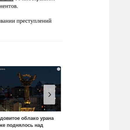
нентов.
овании преступлений
i
довитое облако урана
В России назвали
же поднялось над
законную цель наших