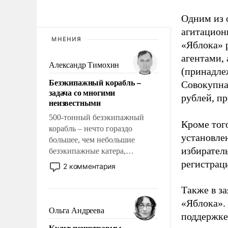
Одним из 
агитацион
МНЕНИЯ
«Яблока» 
агентами,
Александр Тимохин
(принадле
Безэкипажный корабль –
Совокупная
задача со многими
рублей, пр
неизвестными
500-тонный безэкипажный
Кроме тог
корабль – нечто гораздо
установле
большее, чем небольшие
избиратель
безэкипажные катера,
применение которых уже
регистрац
2 комментария
стало обыденностью. Задача по
созданию такого корабля очень
Также в з
сложна и амбициозна. Однако
«Яблока».
и ее реализация радикально
Ольга Андреева
поддержке
поднимет наши боевые
Культ психотравмы