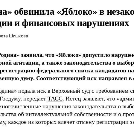
на» обвинила «Яблоко» в незак
ции и финансовых нарушениях
вета Шишкова
одина» заявила, что «Яблоко» допустило наруше
ной агитации, а также законодательства о выбор
регистрацию федерального списка кандидатов па
венную думу. Соответствующий иск направлен в с
одина» подала иск в Верховный суд с требованием с
 Госдуму, передает
ТАСС
. Истец заявляет, что «адм
многочисленные нарушения законодательства о выбор
ельства об интеллектуальной собственности и о про
му, каждое из которых влечет отмену регистрации 