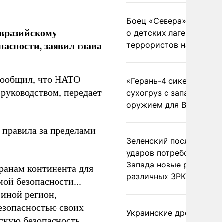
Боец «Севера» рассказ
евразийскому
о детских лагерях
пасности, заявил глава
террористов на Украин
сообщил, что НАТО
«Герань-4 сикер» пора
 руководством, передает
сухогруз с западным
оружием для ВСУ
 правила за пределами
Зеленский после ночны
ударов потребовал у
Запада новые ракеты д
транам континента для
различных ЗРК
ой безопасности...
 иной регион,
безопасностью своих
Украинские дроны
йскую безопасность