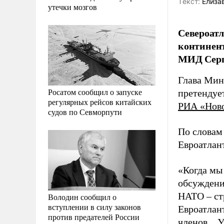
Tекст:
Елиза
утечки мозгов
Североатл
континент
МИД Серг
Глава Мин
Росатом сообщил о запуске
претендует
регулярных рейсов китайских
РИА «Нов
судов по Севморпути
По словам
Евроатлан
«Когда мы
обсуждени
НАТО – стр
Володин сообщил о
вступлении в силу законов
Евроатлант
против предателей России
членов... 