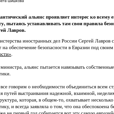
вета Шишкова
антический альянс проявляет интерес ко всему 
у, пытаясь устанавливать там свои правила безо
ей Лавров.
истерства иностранных дел России Сергей Лавров 
 на обеспечение безопасности в Евразии под своим
ости»
.
 министра, альянс пытается навязывать собственные
тики.
 все говорим о необходимости объединиться всем с
я путей выстраивания надежной, взаимной, неделим
уктура, которая, в общем-то, охватывает несколько
ику, и всегда заявляла о том, что она обеспокоена 
Уже не первый год собирается вот эту самую еврази