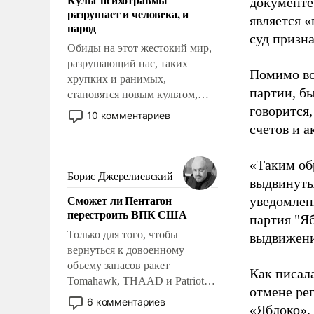
документе
возможности.
разрушает и человека, и
является 
народ
суд призн
Обиды на этот жестокий мир,
разрушающий нас, таких
Помимо во
хрупких и ранимых,
партии, б
становятся новым культом,
говорится,
постепенно вытесняя и
10 комментариев
отменяя традиционное
счетов и 
требование к человеку – быть
мужественным и твердым под
«Таким об
ударами судьбы, брать на себя
Борис Джерелиевский
выдвинуты
ответственность, помогать
Сможет ли Пентагон
уведомлени
слабым, идти вперед и
перестроить ВПК США
адаптироваться.
партия "Я
Только для того, чтобы
выдвижения
вернуться к довоенному
объему запасов ракет
Как писал
Tomahawk, THAAD и Patriot
отмене ре
США потребуется более трех
6 комментариев
«Яблоко».
лет. Даже небольшая война с