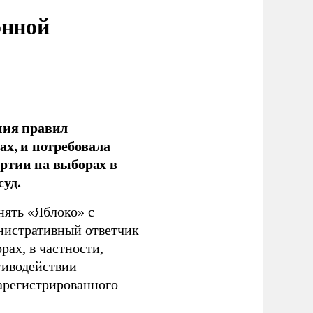
онной
ния правил
ах, и потребовала
ртии на выборах в
уд.
нять «Яблоко» с
инистративный ответчик
ах, в частности,
тиводействии
зарегистрированного