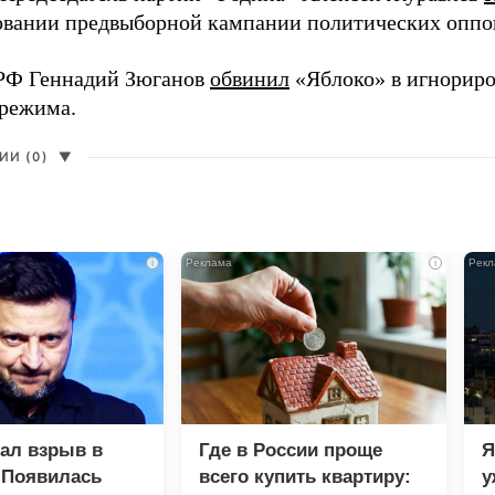
вании предвыборной кампании политических оппо
РФ Геннадий Зюганов
обвинил
«Яблоко» в игнорир
 режима.
И (0)
▼
i
i
зал взрыв в
Где в России проще
Я
 Появилась
всего купить квартиру:
у