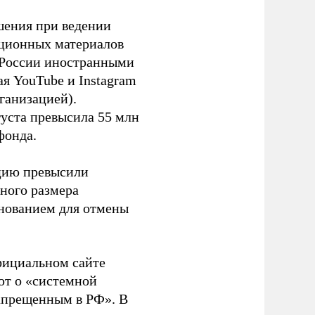
шения при ведении
ационных материалов
в России иностранными
я YouTube и Instagram
ганизацией).
густа превысила 55 млн
фонда.
ацию превысили
ного размера
основанием для отмены
фициальном сайте
ют о «системной
апрещенным в РФ». В