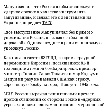
Мацуи заявил, что Россия якобы «использует
ядерное оружие в качестве инструмента
запугивания», и связал это с действиями на
Украине, передает
ТАСС
.
Свое выступление Мацуи начал без прямого
упоминания России, называя ее «большой
державой». Однако позднее в речи он напрямую
упомянул Россию.
Как писала газета ВЗГЛЯД, во время траурной
церемонии в Хиросиме, посвященной 81-й
годовщине атомной бомбардировки, премьер-
министр Японии Санаэ Такаити и мэр Кадзуми
Мацуи ни разу
не назвали
США как страну,
сбросившую бомбу на город 6 августа 1945 года.
МИД России
выражал
решительный протест
против обвинений со стороны Токио в «ядерных
угрозах» и называло замалчивание американской