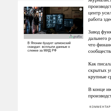
было образом для
производст
псевдонаучной фантастики,
центр уси
стало всерьез обсуждаемой
работа зде
идеей.
Завод фун
дальнего 
что финан
сообществ
Как писал
скрытых у
крупные с
В конце и
производс
КОММЕНТАРИ