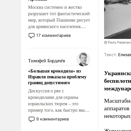
перед Китаем.
Москва системно и жестко
разрушает тот фантастический
мир, который Пашинян рисует
для армянского населения.
Мир, где политические
17 комментариев
прожекты будут безусловно
@ Pavlo Palamar
оплачиваться за счет
российских
Tекст:
Елиза
налогоплательщиков и где
Тимофей Бордачёв
Еревану за свои поступки не
«Большая крокодила» из
Украински
нужно отвечать.
Израиля показала проблему
беспилотн
границ допустимого
междунаро
Дискуссия о рве с
крокодилами для охраны
Масштабна
израильских тюрем – это
аппаратов
пример того, как быстро мы
некоторых
двигаемся по пути
9 комментариев
революционных изменений.
То, что несколько лет назад
Журналист