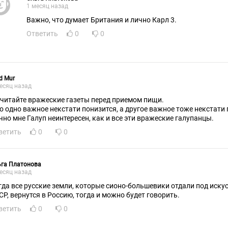
1 месяц назад
Важно, что думает Британия и лично Карл 3.
Ответить
0
0
d Mur
есяц назад
 читайте вражеские газеты перед приемом пищи.
то одно важное некстати понизится, а другое важное тоже некстати
чно мне Галуп неинтересен, как и все эти вражеские галупанцы.
ветить
0
0
ьга Платонова
есяц назад
гда все русские земли, которые сионо-большевики отдали под иску
СР, вернутся в Россию, тогда и можно будет говорить.
ветить
0
0