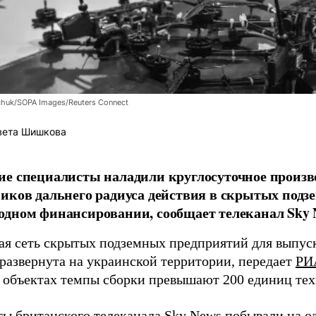
chuk/SOPA Images/Reuters Connect
вета Шишкова
е специалисты наладили круглосуточное произв
иков дальнего радиуса действия в скрытых подз
дном финансировании, сообщает телеканал Sky 
я сеть скрытых подземных предприятий для выпус
 развернута на украинской территории, передает
РИ
 объектах темпы сборки превышают 200 единиц тех
ы британского телеканала Sky News побывали на о