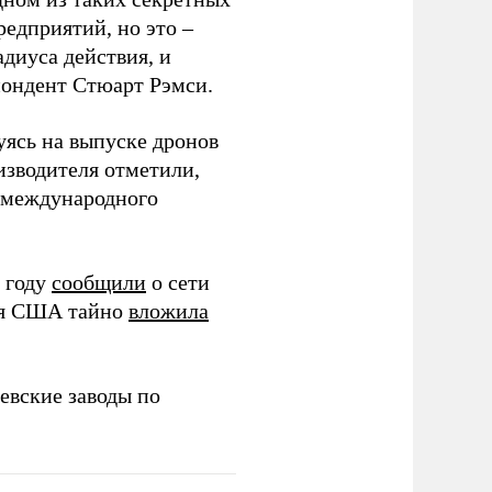
редприятий, но это –
диуса действия, и
спондент Стюарт Рэмси.
уясь на выпуске дронов
изводителя отметили,
в международного
 году
сообщили
о сети
ия США тайно
вложила
евские заводы по