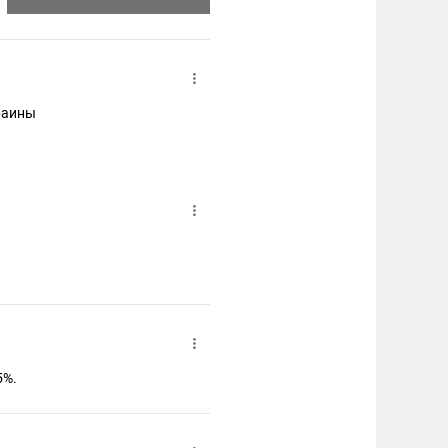
краины
5%.