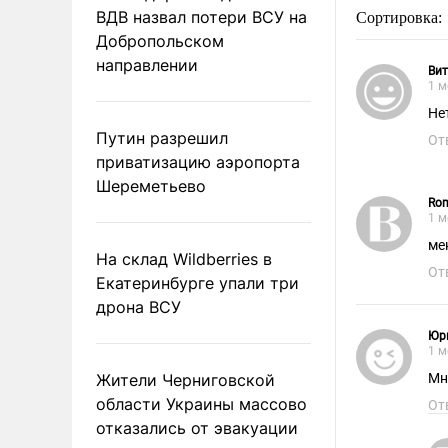
ВДВ назвал потери ВСУ на
Сортировка:
Добропольском
направлении
Вит
1 м
Не
Путин разрешил
От
приватизацию аэропорта
Шереметьево
Rom
1 м
ме
На склад Wildberries в
От
Екатеринбурге упали три
дрона ВСУ
Юр
1 м
Жители Черниговской
Мн
области Украины массово
От
отказались от эвакуации