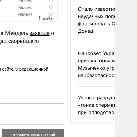
Стало известно о
неудачных попытках ВС
форсировать Северски
Донец
ия Мендель
заявила
о
ади скорейшего
Нацсовет Украины по Т
призвал объявить
Музыченко угрозой
 сайте. О редакционной
нацбезопасности
Ученые разрушили миф
«гонке сперматозоидов
при оплодотворении