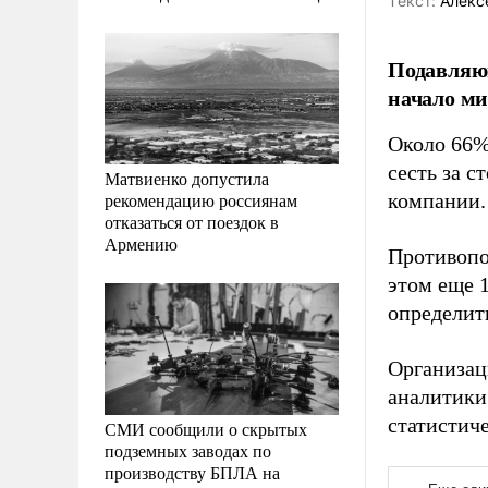
Tекст:
Алекс
Подавляю
начало ми
Около 66%
сесть за с
Матвиенко допустила
рекомендацию россиянам
компании.
отказаться от поездок в
Армению
Противопо
этом еще 
определит
Организац
аналитики
статистич
СМИ сообщили о скрытых
подземных заводах по
производству БПЛА на