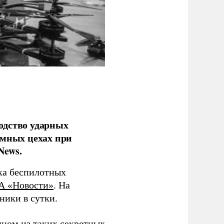
одство ударных
емных цехах при
News.
ка беспилотных
А «Новости»
. На
ники в сутки.
дном из таких секретных