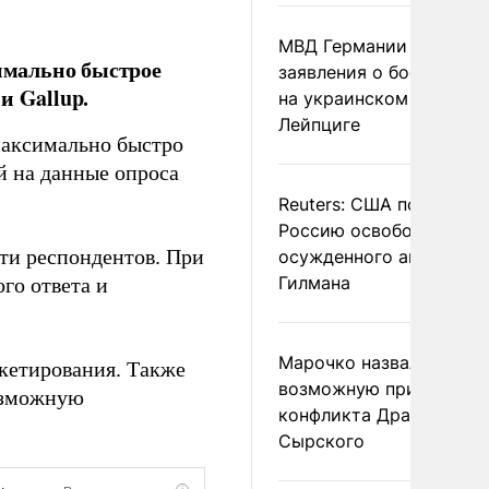
МВД Германии отвергл
имально быстрое
заявления о боеприпас
и Gallup.
на украинском самолет
Лейпциге
максимально быстро
й на данные опроса
Reuters: США попросил
Россию освободить
ти респондентов. При
осужденного американ
Гилмана
го ответа и
Марочко назвал
нкетирования. Также
возможную причину
озможную
конфликта Драпатого и
Сырского