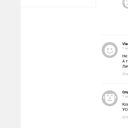
Vla
1 м
Не
А 
Ли
От
Ол
1 м
Ко
УС
От