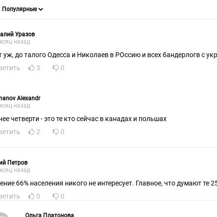
алий Уразов
есяц назад
т уж, до талого Одесса и Николаев в РОссию и всех бандерлогв с у
ветить
3
0
anov Alexandr
есяц назад
нее четверти - это те кто сейчас в канадах и польшах
ветить
2
0
ий Петров
есяц назад
ение 66% населения никого не интересует. Главное, что думают те 2
ветить
0
0
Ольга Платонова