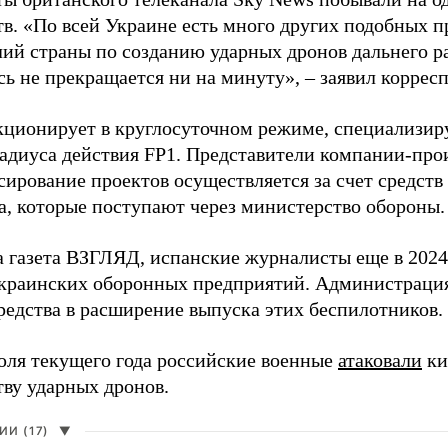
в. «По всей Украине есть много других подобных п
лий страны по созданию ударных дронов дальнего ра
сь не прекращается ни на минуту», – заявил корре
кционирует в круглосуточном режиме, специализир
радиуса действия FP1. Представители компании-про
сирование проектов осуществляется за счет средст
а, которые поступают через министерство обороны.
а газета ВЗГЛЯД, испанские журналисты еще в 2024
краинских оборонных предприятий. Администрац
редства в расширение выпуска этих беспилотников.
юля текущего года российские военные
атаковали
ки
тву ударных дронов.
И (17)
▼