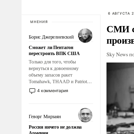
6 АВГУСТА 2
МНЕНИЯ
СМИ с
произ
Борис Джерелиевский
Сможет ли Пентагон
перестроить ВПК США
Sky News п
Только для того, чтобы
вернуться к довоенному
объему запасов ракет
Tomahawk, THAAD и Patriot
США потребуется более трех
4 комментария
лет. Даже небольшая война с
Ираном опустошила
американские арсеналы.
Сложившаяся ситуация
Геворг Мирзаян
означает многолетний период
Россия ничего не должна
уязвимости США, например,
Армении