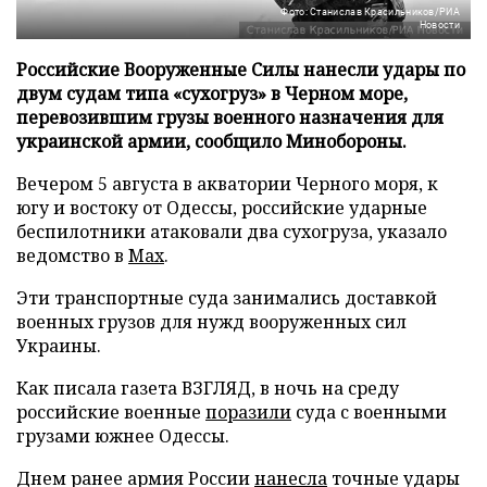
Фото: Станислав Красильников/РИА
Новости
Российские Вооруженные Силы нанесли удары по
двум судам типа «сухогруз» в Черном море,
перевозившим грузы военного назначения для
украинской армии, сообщило Минобороны.
Вечером 5 августа в акватории Черного моря, к
югу и востоку от Одессы, российские ударные
беспилотники атаковали два сухогруза, указало
ведомство в
Max
.
Эти транспортные суда занимались доставкой
военных грузов для нужд вооруженных сил
Украины.
Как писала газета ВЗГЛЯД, в ночь на среду
российские военные
поразили
суда с военными
грузами южнее Одессы.
Днем ранее армия России
нанесла
точные удары