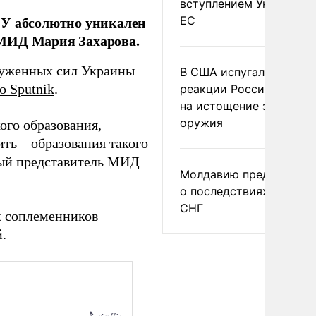
вступлением Украины в
СУ абсолютно уникален
ЕС
 МИД Мария Захарова.
руженных сил Украины
В США испугались
о Sputnik
.
реакции России и Кита
на истощение запасов
оружия
ого образования,
ить – образования такого
ьный представитель МИД
Молдавию предупреди
о последствиях выхода
СНГ
х соплеменников
.