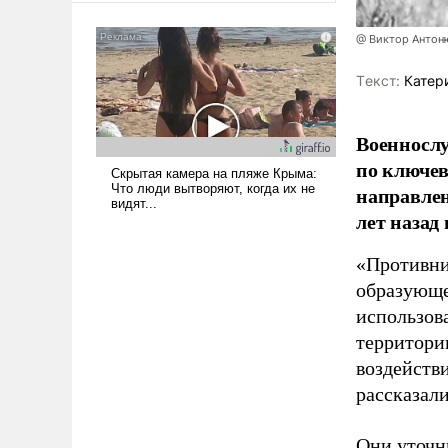
сложна и амбициозна. Однако
и ее реализация радикально
@ Виктор Антон
поднимет наши боевые
Tекст:
Катер
возможности.
Военносл
по ключе
направлен
лет назад
«Противни
образующе
использов
территории
воздейств
рассказал
Они уточн