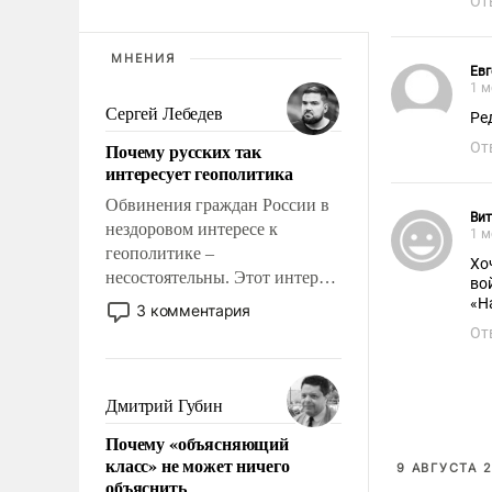
От
МНЕНИЯ
Евг
1 м
Сергей Лебедев
Ре
Почему русских так
От
интересует геополитика
Обвинения граждан России в
Вит
нездоровом интересе к
1 м
геополитике –
Хо
несостоятельны. Этот интерес
во
рационален и прагматичен. Он
«Н
3 комментария
обусловлен тысячелетним
От
опытом выживания в крайне
непростых условиях и
фундаментальным знанием,
Дмитрий Губин
что мировая политика имеет
Почему «объясняющий
свойство заявляться на порог
класс» не может ничего
9 АВГУСТА 2
нашего дома.
объяснить