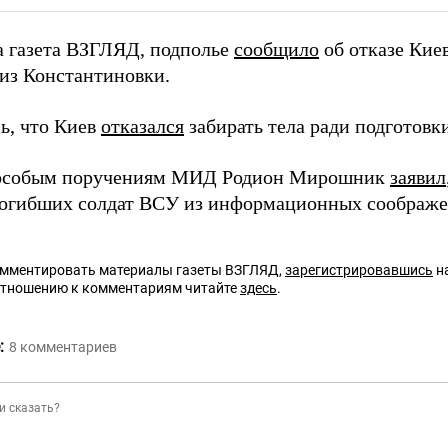
а газета ВЗГЛЯД, подполье
сообщило
об отказе Киев
из Константиновки.
ь, что Киев
отказался
забирать тела ради подготовк
 особым поручениям МИД Родион Мирошник
заявил
погибших солдат ВСУ из информационных соображе
омментировать материалы газеты ВЗГЛЯД,
зарегистрировавшись
на
отношению к комментариям читайте
здесь
.
:
8
комментариев