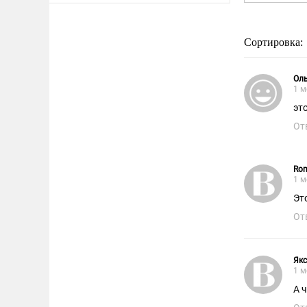
Сортировка:
Оль
1 м
эт
От
Rom
1 м
Эт
От
Як
1 м