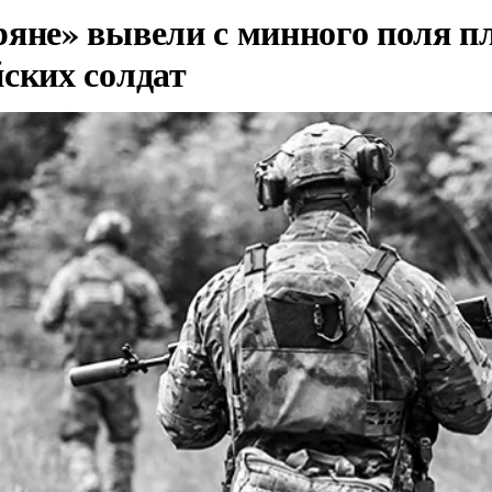
ряне» вывели с минного поля п
йских солдат