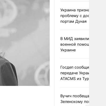
Украина признала
проблему с доступом к
портам Дуная
В МИД заявили о прямо
военной помощи Румы
Украине
Госдеп сообщил о
передаче Украине раке
ATACMS из Турции
Вучич пообещал
Зеленскому помочь со