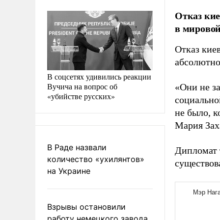
Отказ кие
в мирово
Отказ кие
абсолютно
В соцсетях удивились реакции
Вучича на вопрос об
«Они не з
«убийстве русских»
социальной
не было, 
Мария Зах
В Раде назвали
Дипломат 
количество «ухилянтов»
существов
на Украине
Взрывы остановили
работу немецкого завода