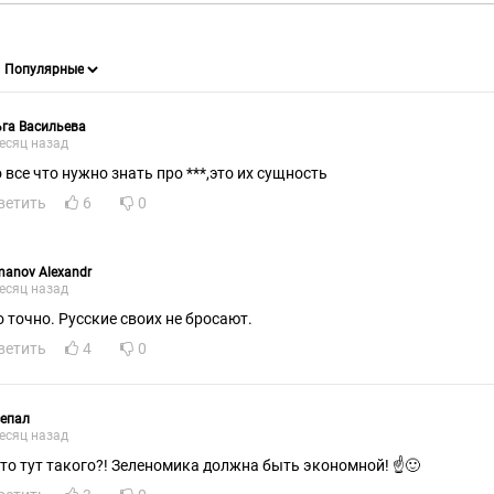
га Васильева
есяц назад
о все что нужно знать про ***,это их сущность
ветить
6
0
anov Alexandr
есяц назад
о точно. Русские своих не бросают.
ветить
4
0
сепал
есяц назад
А что тут такого?! Зеленомика должна быть экономной! ☝🙂