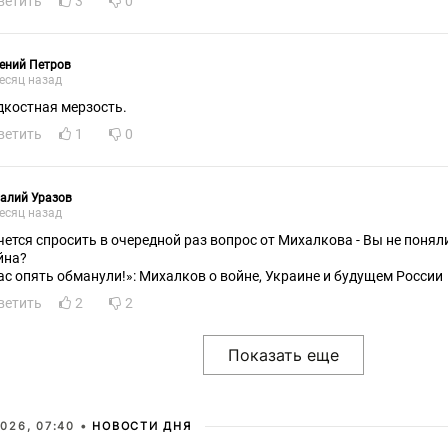
ветить
3
0
ений Петров
есяц назад
дкостная мерзость.
ветить
1
0
алий Уразов
есяц назад
чется спросить в очередной раз вопрос от Михалкова - Вы не поняли
йна?
ас опять обманули!»: Михалков о войне, Украине и будущем России
ветить
2
2
026, 07:40 •
НОВОСТИ ДНЯ