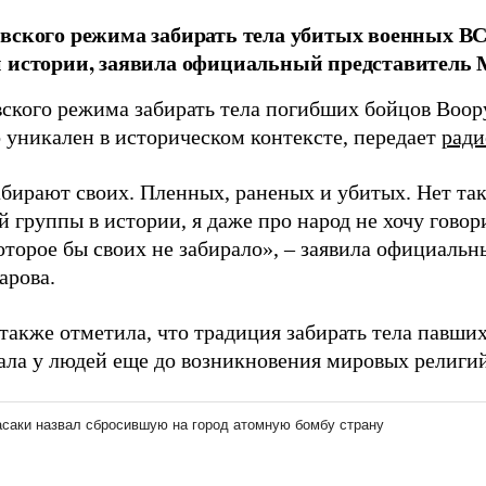
вского режима забирать тела убитых военных В
й истории, заявила официальный представитель
вского режима забирать тела погибших бойцов Воо
 уникален в историческом контексте, передает
ради
абирают своих. Пленных, раненых и убитых. Нет так
 группы в истории, я даже про народ не хочу говор
которое бы своих не забирало», – заявила официал
арова.
также отметила, что традиция забирать тела павши
ала у людей еще до возникновения мировых религий