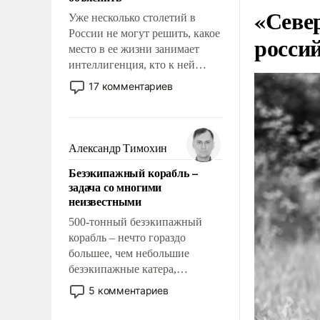
«Севе
Уже несколько столетий в
России не могут решить, какое
росси
место в ее жизни занимает
интеллигенция, кто к ней
принадлежит, а кого из нее
17 комментариев
исключили с правом
восстановления и без оного. И
чем она отличается от просто
образованных людей. Иногда
Александр Тимохин
казалось, что эти вопросы
Безэкипажный корабль –
решены раз и навсегда, но –
задача со многими
нет, не решены.
неизвестными
500-тонный безэкипажный
корабль – нечто гораздо
большее, чем небольшие
безэкипажные катера,
применение которых уже
5 комментариев
стало обыденностью. Задача по
созданию такого корабля очень