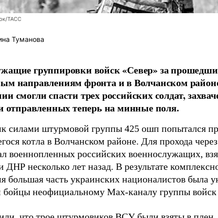
юк/ТАСС
ина Туманова
ужащие группировки войск «Север» за прошедши
вым направлениям фронта и в Волчанском район
ии смогли спасти трех российских солдат, захв
 и отправленных теперь на минные поля.
к силами штурмовой группы 425 ошп попытался пр
гося котла в Волчанском районе. Для прохода чере
ал военнопленных российских военнослужащих, взя
 ДНР несколько лет назад. В результате комплексн
ия большая часть украинских националистов была 
и бойцы неофициальному Max-каналу группы войск
или, что трое штурмовиков ВСУ были взяты в плен,