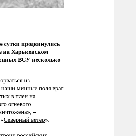
е сутки продвинулись
е на Харьковском
аченных ВСУ несколько
орваться из
з наши минные поля враг
тых в плен на
ого огневого
уничтожена», –
 «
Северный ветер
».
 троих российских