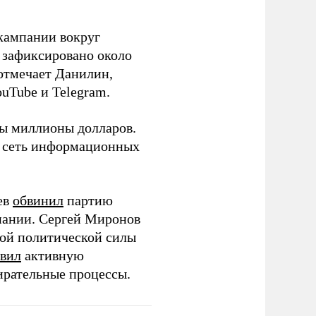
кампании вокруг
о зафиксировано около
 отмечает Данилин,
ouTube и Telegram.
ны миллионы долларов.
ю сеть информационных
ев
обвинил
партию
пании. Сергей Миронов
той политической силы
вил
активную
ирательные процессы.