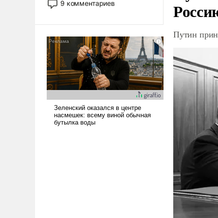
9 комментариев
Росси
революционных изменений.
То, что несколько лет назад
было образом для
Путин прин
псевдонаучной фантастики,
стало всерьез обсуждаемой
идеей.