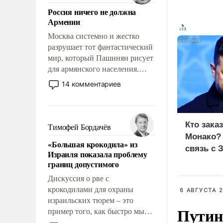
означает многолетний период
Россия ничего не должна
уязвимости США, например,
Армении
перед Китаем.
Москва системно и жестко
разрушает тот фантастический
мир, который Пашинян рисует
для армянского населения.
Мир, где политические
14 комментариев
прожекты будут безусловно
оплачиваться за счет
российских
налогоплательщиков и где
Кто зака
Тимофей Бордачёв
Еревану за свои поступки не
Монако?
«Большая крокодила» из
нужно отвечать.
связь с 
Израиля показала проблему
границ допустимого
Дискуссия о рве с
крокодилами для охраны
6 АВГУСТА 2
израильских тюрем – это
Путин
пример того, как быстро мы
двигаемся по пути