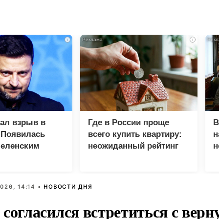
i
i
зал взрыв в
Где в России проще
В
 Появилась
всего купить квартиру:
н
Зеленским
неожиданный рейтинг
н
с
026, 14:14 •
НОВОСТИ ДНЯ
 согласился встретиться с вер