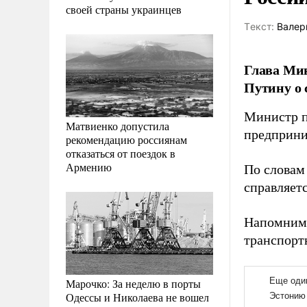
своей страны украинцев
Tекст:
Валер
Глава Ми
Путину о 
Министр п
Матвиенко допустила
предприни
рекомендацию россиянам
отказаться от поездок в
Армению
По словам
справляет
Напомним
транспорт
Марочко: За неделю в порты
Одессы и Николаева не вошел