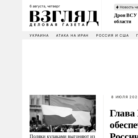
6 августа, четверг
Новость ч
Дрон ВСУ 
области
УКРАИНА
АТАКА НА ИРАН
РОССИЯ И США
8 ИЮЛЯ 202
Глава
обесп
Росси
Поляки кулаками выгоняют из