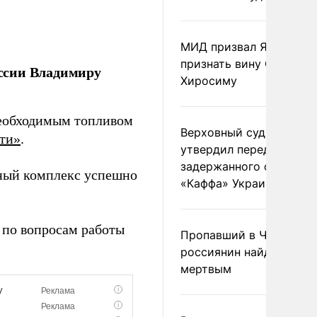
МИД призвал Японию
признать вину США за
ссии Владимиру
Хиросиму
необходимым топливом
Верховный суд Швеции
ти»
.
утвердил передачу
задержанного сухогруз
тный комплекс успешно
«Каффа» Украине
 по вопросам работы
Пропавший в Черногор
россиянин найден
мертвым