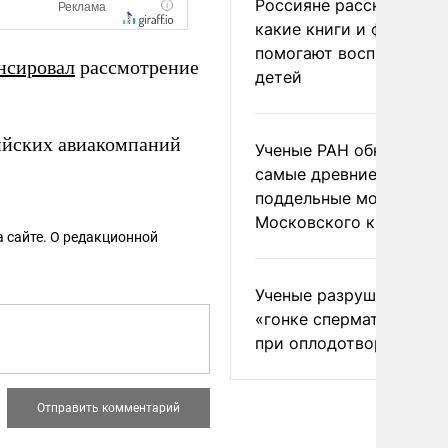
Россияне рассказали,
какие книги и фильмы
помогают воспитывать
нсировал
рассмотрение
детей
ийских авиакомпаний
Ученые РАН обнаружил
самые древние
поддельные монеты
Московского княжеств
 сайте. О редакционной
Ученые разрушили миф
«гонке сперматозоидов
при оплодотворении