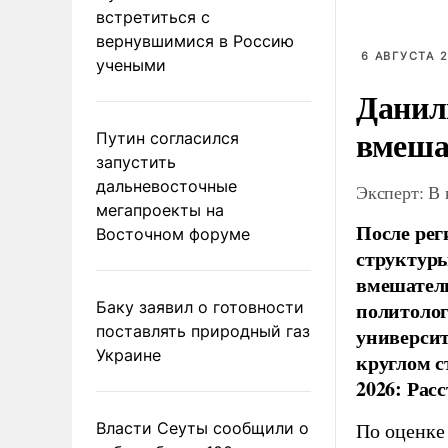
встретиться с
вернувшимися в Россию
6 АВГУСТА 2
учеными
Данил
вмеша
Путин согласился
запустить
дальневосточные
Эксперт: В
мегапроекты на
После рег
Восточном форуме
структуры
вмешатель
политолог
Баку заявил о готовности
поставлять природный газ
универси
Украине
круглом с
2026: Рас
Власти Сеуты сообщили о
По оценке