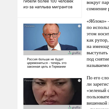
гибели более 100 человек
вокруг па
из-за наплыва мигрантов
сомнение 
«Яблоко» 
по исполь
этом носи
как рупор
на имеющу
выступать
под снятие
называемо
По его сло
ли зареги
«зеленый 
пользовате
вишенкой 