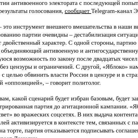
ртии антивоенного электората с последующей попыт
результаты голосования,
сообщает
Telegram-канал 
– это инструмент внешнего вмешательства в наши в
зованию партии очевидны – дестабилизация ситуаци
т двойственный характер. С одной стороны, партию
, объединяющий антивоенную и антигосударственну
юся возможность по закону после двадцатых чисел
 без цензуры и ограничений. С другой, «Яблоко» н
 с целью обвинить власти России в цензуре и в стра
й «оппозицией», – говорит политолог.
вам, какой сценарий будет избран базовым, будет за
стрированная партия до агитационной кампании. «Я
свет» во вражеских соцсетях. В них выдача контент
лей активизируется в контексте тем, связанных с па
на торте, партия отказывается подписывать соглаше