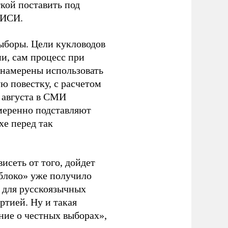
кой поставить под
ЭИСИ.
ыборы. Цели кукловодов
и, сам процесс при
 намерены использовать
ю повестку, с расчетом
 августа в СМИ
амеренно подставляют
хе перед так
висеть от того, дойдет
блоко» уже получило
а для русскоязычных
ртией. Ну и такая
ние о честных выборах»,