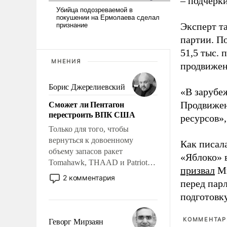
– подчерк
Эксперт т
партии. П
51,5 тыс.
МНЕНИЯ
продвижени
Борис Джерелиевский
«В зарубе
Сможет ли Пентагон
Продвижен
перестроить ВПК США
ресурсов»,
Только для того, чтобы
вернуться к довоенному
Как писал
объему запасов ракет
«Яблоко» 
Tomahawk, THAAD и Patriot
призвал
Ми
США потребуется более трех
2 комментария
перед пар
лет. Даже небольшая война с
подготовк
Ираном опустошила
американские арсеналы.
Сложившаяся ситуация
КОММЕНТАРИ
Геворг Мирзаян