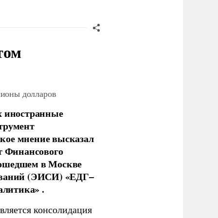
том
лионы долларов
х иностранные
струмент
кое мнение высказал
нт Финансового
рошедшем в Москве
ований (ЭИСИ) «ЕДГ–
алитика» .
является консолидация