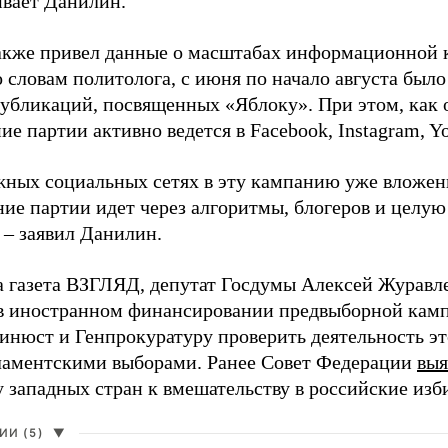
ивает Данилин.
акже привел данные о масштабах информационной 
о словам политолога, с июня по начало августа был
 публикаций, посвященных «Яблоку». При этом, как
е партии активно ведется в Facebook, Instagram, Y
жных социальных сетях в эту кампанию уже вложе
ие партии идет через алгоритмы, блогеров и целу
 – заявил Данилин.
а газета ВЗГЛЯД, депутат Госдумы Алексей Журавл
в иностранном финансировании предвыборной кам
нюст и Генпрокуратуру проверить деятельность э
ламентскими выборами. Ранее Совет Федерации
выя
у западных стран к вмешательству в российские изб
И (5)
▼