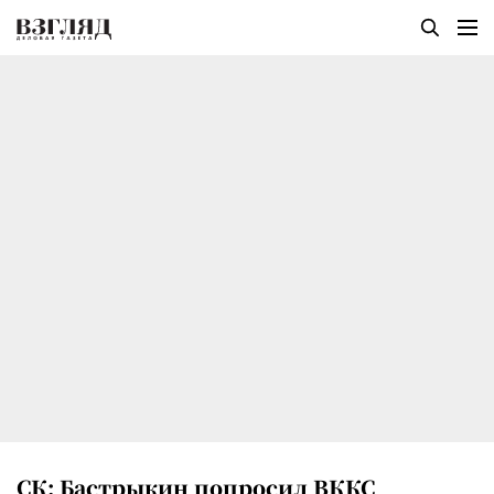
СК: Бастрыкин попросил ВККС