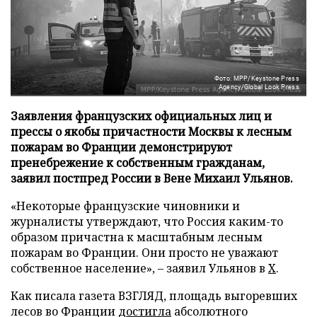
Фото: MPP/Keystone Press
Agency/Global Look Press
Заявления французских официальных лиц и
прессы о якобы причастности Москвы к лесным
пожарам во Франции демонстрируют
пренебрежение к собственным гражданам,
заявил постпред России в Вене Михаил Ульянов.
«Некоторые французские чиновники и
журналисты утверждают, что Россия каким-то
образом причастна к масштабным лесным
пожарам во Франции. Они просто не уважают
собственное население», – заявил Ульянов в
X
.
Как писала газета ВЗГЛЯД, площадь выгоревших
лесов во Франции
достигла
абсолютного