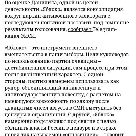
По оценке Данилила, одной из целей
деятельности «Яблоко» является консолидация
вокруг партии антивоенного электората с
последующей попыткой поставить под сомнение
результаты голосования,
сообщает
Telegram-
канал ЭИСИ.
«Яблоко» – это инструмент внешнего
вмешательства в наши выборы. Цели кукловодов
по использованию партии очевидны –
дестабилизация ситуации, сам процесс при этом
носит двойственный характер. С одной
стороны, партию намерены использовать как
рупор, объединяющий антивоенную и
антигосударственную повестку, с расчетом на
имеющуюся возможность по закону после
двадцатых чисел августа в СМИ выступать без
цензуры и ограничений. С другой, «Яблоко»
намеренно подставляют под снятие с целью
обвинить власти России в цензуре и в страхе
перед так называемой «оппозицией», – говорит