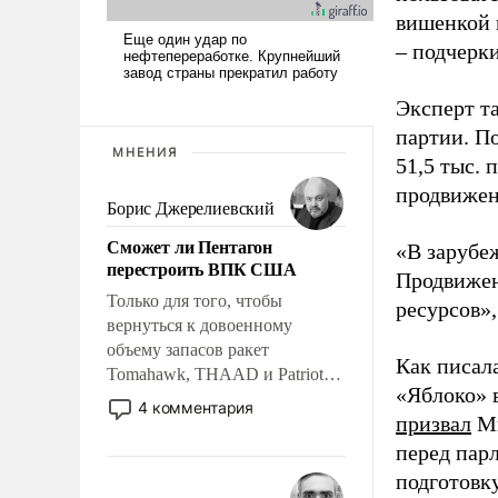
вишенкой 
– подчерк
Эксперт т
партии. П
МНЕНИЯ
51,5 тыс.
продвижени
Борис Джерелиевский
Сможет ли Пентагон
«В зарубе
перестроить ВПК США
Продвижен
Только для того, чтобы
ресурсов»,
вернуться к довоенному
объему запасов ракет
Как писал
Tomahawk, THAAD и Patriot
«Яблоко» 
США потребуется более трех
4 комментария
призвал
Ми
лет. Даже небольшая война с
Ираном опустошила
перед пар
американские арсеналы.
подготовк
Сложившаяся ситуация