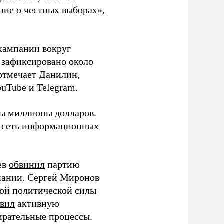
ние о честных выборах»,
кампании вокруг
о зафиксировано около
 отмечает Данилин,
ouTube и Telegram.
ны миллионы долларов.
ю сеть информационных
ев
обвинил
партию
пании. Сергей Миронов
той политической силы
вил
активную
ирательные процессы.