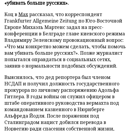
«убивать больше русских».
Коц в
Мах
рассказал, что корреспондент
Frankfurter Allgemeine Zeitung по Юго-Восточной
Европе Михаэль Мартенс задал на пресс-
конференции в Белграде главе киевского режима
Владимиру Зеленскому провокационный вопрос:
«Что мы конкретно можем сделать, чтобы помочь
вам убивать больше русских?». Позже журналист
попытался оправдаться в социальных сетях,
заявив о нормальности подобных обсуждений.
Выяснилось, что дед репортера был членом
НСДАП и получил должность государственного
прокурора по личному распоряжению Адольфа
Гитлера. В годы войны он служил офицером в
штабе оперативного руководства вермахта под
командованием казненного в Нюрнберге
Альфреда Йодля. После поражения под
Сталинградом нацист добился перевода в
Норвегию ради спасения собственной жизни,