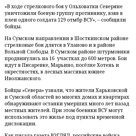
«В ходе стрелкового боя у Ольховатки Северяне
уничтожили боевую группу противнику, взяв в
плен одного солдата 129 отмбр ВСУ», – сообщили
бойцы.
На Сумском направлении в Шосткинском районе
стрелковые бои длятся в Уланово и в районе
Вольной Слободы. В Сумском районе штурмовики
продвинулись на 16 участках до 600 метров. Бои
идут в Писаревке, Марьино, посёлке Хотень и
окрестностях, в лесных массивах южнее
Иволжанского.
Бойцы «Севера» узнали, что жители Харьковской
и Сумской областей во многих домах и квартирах
обнаруживают останки умерших много лет назад
местных жителей. При этом боевики ВСУ могут
использовать это жилье под пункты временной
дислокации.
Как писала газета ВЗГЛЯД, российские войска