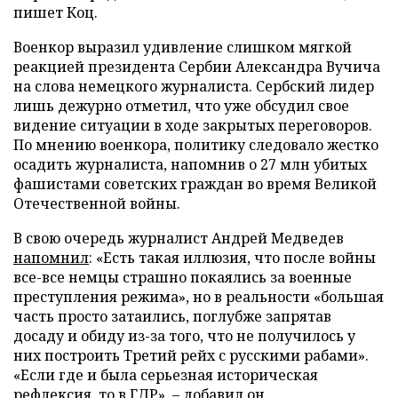
пишет Коц.
Военкор выразил удивление слишком мягкой
реакцией президента Сербии Александра Вучича
на слова немецкого журналиста. Сербский лидер
лишь дежурно отметил, что уже обсудил свое
видение ситуации в ходе закрытых переговоров.
По мнению военкора, политику следовало жестко
осадить журналиста, напомнив о 27 млн убитых
фашистами советских граждан во время Великой
Отечественной войны.
В свою очередь журналист Андрей Медведев
напомнил
: «Есть такая иллюзия, что после войны
все-все немцы страшно покаялись за военные
преступления режима», но в реальности «большая
часть просто затаились, поглубже запрятав
досаду и обиду из-за того, что не получилось у
них построить Третий рейх с русскими рабами».
«Если где и была серьезная историческая
рефлексия, то в ГДР», – добавил он.