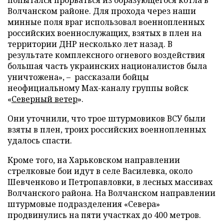
попытался прорваться из образующегося котла в
Волчанском районе. Для прохода через наши
минные поля враг использовал военнопленных
российских военнослужащих, взятых в плен на
территории ДНР несколько лет назад. В
результате комплексного огневого воздействия
большая часть украинских националистов была
уничтожена», – рассказали бойцы
неофициальному Max-каналу группы войск
«
Северный ветер
».
Они уточнили, что трое штурмовиков ВСУ были
взяты в плен, троих российских военнопленных
удалось спасти.
Кроме того, на Харьковском направлении
стрелковые бои идут в селе Василевка, около
Шевченково и Петропавловки, в лесных массивах
Волчанского района. На Волчанском направлении
штурмовые подразделения «Севера»
продвинулись на пяти участках до 400 метров.