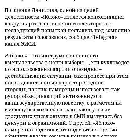
По оценке Данилила, одной из целей
деятельности «Яблоко» является консолидация
вокруг партии антивоенного электората с
последующей попыткой поставить под сомнение
результаты голосования,
сообщает
Telegram-
канал ЭИСИ.
«Яблоко» – это инструмент внешнего
вмешательства в наши выборы. Цели кукловодов
по использованию партии очевидны –
дестабилизация ситуации, сам процесс при этом
носит двойственный характер. С одной
стороны, партию намерены использовать как
рупор, объединяющий антивоенную и
антигосударственную повестку, с расчетом на
имеющуюся возможность по закону после
двадцатых чисел августа в СМИ выступать без
цензуры и ограничений. С другой, «Яблоко»
намеренно подставляют под снятие с целью
обвинить власти России в цензуре и в страхе