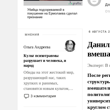
От
6 АВГУСТА 2
МНЕНИЯ
Данил
Ольга Андреева
вмеша
Культ психотравмы
разрушает и человека, и
Эксперт: В
народ
Обиды на этот жестокий мир,
После рег
разрушающий нас, таких
структуры
хрупких и ранимых,
вмешатель
становятся новым культом,
политолог
постепенно вытесняя и
3 комментария
универси
отменяя традиционное
требование к человеку – быть
круглом с