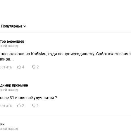
тор Берендеев
дней назад
 плевали они на КабМин, судя по происходящему. Саботажем заня
плива...
ветить
4
2
адимир пронькин
дней назад
после 31 июля всё улучшится ?
ветить
2
1
зин
дней назад