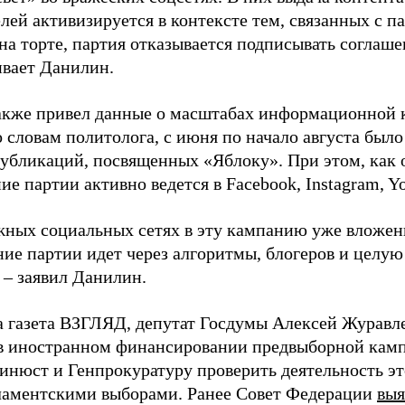
лей активизируется в контексте тем, связанных с па
на торте, партия отказывается подписывать соглаше
ивает Данилин.
акже привел данные о масштабах информационной 
о словам политолога, с июня по начало августа был
 публикаций, посвященных «Яблоку». При этом, как
е партии активно ведется в Facebook, Instagram, Y
жных социальных сетях в эту кампанию уже вложе
ие партии идет через алгоритмы, блогеров и целу
 – заявил Данилин.
а газета ВЗГЛЯД, депутат Госдумы Алексей Журавл
в иностранном финансировании предвыборной кам
нюст и Генпрокуратуру проверить деятельность э
ламентскими выборами. Ранее Совет Федерации
выя