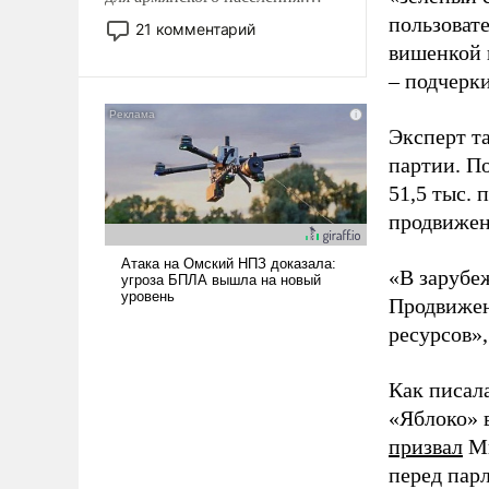
Мир, где политические
пользовате
21 комментарий
прожекты будут безусловно
вишенкой 
оплачиваться за счет
– подчерк
российских
налогоплательщиков и где
Эксперт т
Еревану за свои поступки не
партии. П
нужно отвечать.
51,5 тыс.
продвижени
«В зарубе
Продвижен
ресурсов»,
Как писал
«Яблоко» 
призвал
Ми
перед пар