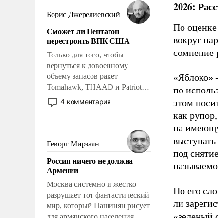
мужественным и твердым под
2026: Рас
ударами судьбы, брать на себя
Борис Джерелиевский
ответственность, помогать
По оценке
Сможет ли Пентагон
слабым, идти вперед и
вокруг па
перестроить ВПК США
адаптироваться.
сомнение 
Только для того, чтобы
вернуться к довоенному
объему запасов ракет
«Яблоко» 
Tomahawk, THAAD и Patriot
по исполь
США потребуется более трех
4 комментария
этом носи
лет. Даже небольшая война с
как рупор
Ираном опустошила
на имеющу
американские арсеналы.
выступать
Сложившаяся ситуация
Геворг Мирзаян
означает многолетний период
под снятие
Россия ничего не должна
уязвимости США, например,
называемо
Армении
перед Китаем.
Москва системно и жестко
По его сло
разрушает тот фантастический
ли зареги
мир, который Пашинян рисует
«зеленый 
для армянского населения.