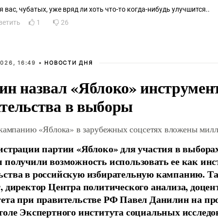
Для вас, чубатых, уже вряд ли хоть что-то когда-нибудь улучшится..
ветить
1
26
026, 16:49 •
НОВОСТИ ДНЯ
ин назвал «Яблоко» инструмен
тельства в выборы
 кампанию «Яблока» в зарубежных соцсетях вложены мил
истрации партии «Яблоко» для участия в выбора
 получили возможность использовать ее как ин
ства в российскую избирательную кампанию. Та
, директор Центра политического анализа, доце
тета при правительстве РФ Павел Данилин на п
толе Экспертного института социальных исслед