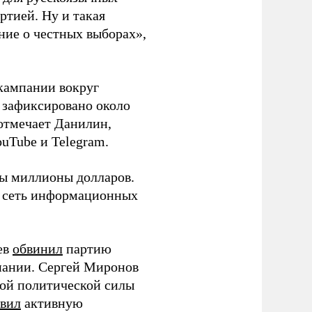
ртией. Ну и такая
ние о честных выборах»,
кампании вокруг
о зафиксировано около
 отмечает Данилин,
ouTube и Telegram.
ны миллионы долларов.
ю сеть информационных
ев
обвинил
партию
пании. Сергей Миронов
той политической силы
вил
активную