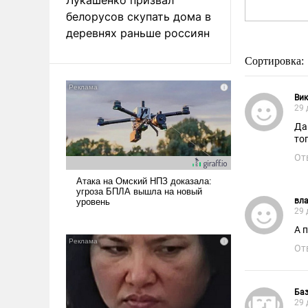
белорусов скупать дома в
деревнях раньше россиян
Сортировка:
Вик
29 
Да
то
От
вл
29 
А 
От
Ба
29 