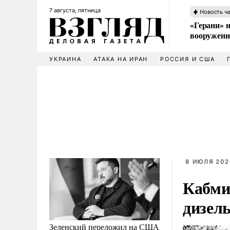
7 августа, пятница
Новость ч
«Герани» н
вооружени
УКРАИНА
АТАКА НА ИРАН
РОССИЯ И США
8 ИЮЛЯ 202
Кабми
дизел
Зеленский переложил на США