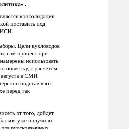
алитика» .
является консолидация
кой поставить под
ЭИСИ.
ыборы. Цели кукловодов
и, сам процесс при
 намерены использовать
ю повестку, с расчетом
 августа в СМИ
амеренно подставляют
хе перед так
висеть от того, дойдет
блоко» уже получило
а для русскоязычных