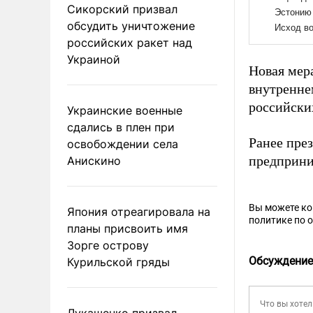
Сикорский призвал
обсудить уничтожение
российских ракет над
Украиной
Новая мер
внутренне
российски
Украинские военные
сдались в плен при
Ранее пре
освобождении села
предприни
Анискино
Вы можете к
Япония отреагировала на
политике по 
планы присвоить имя
Зорге острову
Обсуждение
Курильской гряды
Лукашенко призвал