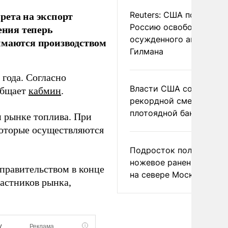
рета на экспорт
Reuters: США попросил
Россию освободить
ения теперь
осужденного американ
имаются производством
Гилмана
года. Согласно
Власти США сообщили 
ообщает
кабмин
.
рекордной смертности 
плотоядной бактерии
 рынке топлива. При
которые осуществляются
Подросток получил
ножевое ранение в дра
 правительством в конце
на севере Москвы
частников рынка,