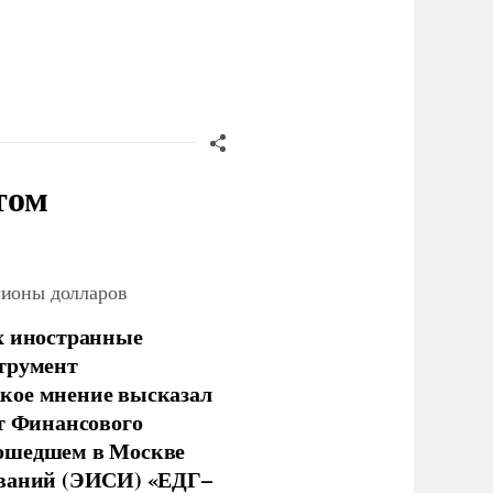
том
лионы долларов
х иностранные
струмент
кое мнение высказал
нт Финансового
рошедшем в Москве
ований (ЭИСИ) «ЕДГ–