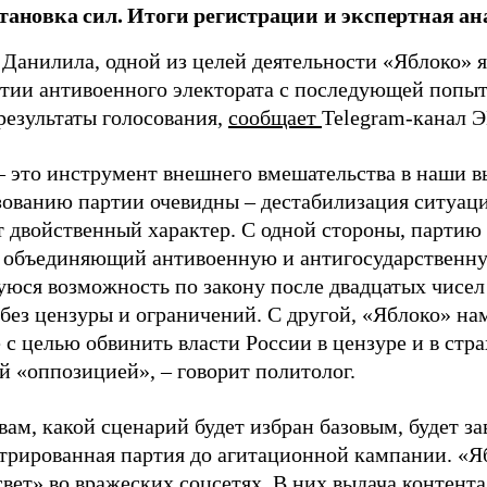
становка сил. Итоги регистрации и экспертная ан
 Данилила, одной из целей деятельности «Яблоко» 
ртии антивоенного электората с последующей попыт
результаты голосования,
сообщает
Telegram-канал 
– это инструмент внешнего вмешательства в наши в
зованию партии очевидны – дестабилизация ситуаци
т двойственный характер. С одной стороны, партию
, объединяющий антивоенную и антигосударственну
юся возможность по закону после двадцатых чисел
 без цензуры и ограничений. С другой, «Яблоко» н
 с целью обвинить власти России в цензуре и в стра
й «оппозицией», – говорит политолог.
вам, какой сценарий будет избран базовым, будет за
стрированная партия до агитационной кампании. «Я
свет» во вражеских соцсетях. В них выдача контент