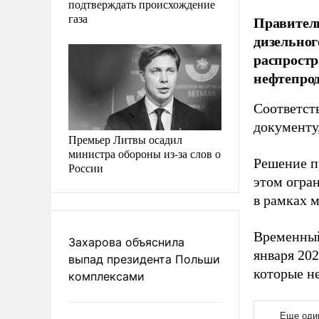
подтверждать происхождение
газа
Правитель
дизельног
распростр
нефтепрод
Соответст
документу,
Премьер Литвы осадил
министра обороны из-за слов о
Решение п
России
этом огра
в рамках 
Временный
Захарова объяснила
января 202
выпад президента Польши
которые н
комплексами