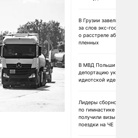
В Грузии завели дело и
за слов экс-госминист
о расстреле абхазских
пленных
В МВД Польши назвали
депортацию украинцев
идиотской идеей
Лидеры сборной Росси
по гимнастике не
получили визы для
поездки на ЧЕ