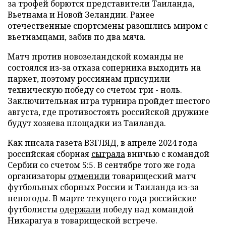
за трофей борются представители Таиланда,
Вьетнама и Новой Зеландии. Ранее
отечественные спортсмены разошлись миром с
вьетнамцами, забив по два мяча.
Матч против новозеландской команды не
состоялся из-за отказа соперника выходить на
паркет, поэтому россиянам присудили
техническую победу со счетом три - ноль.
Заключительная игра турнира пройдет шестого
августа, где противостоять российской дружине
будут хозяева площадки из Таиланда.
Как писала газета ВЗГЛЯД, в апреле 2024 года
российская сборная
сыграла
вничью с командой
Сербии со счетом 5:5. В сентябре того же года
организаторы
отменили
товарищеский матч
футбольных сборных России и Таиланда из-за
непогоды. В марте текущего года российские
футболисты
одержали
победу над командой
Никарагуа в товарищеской встрече.