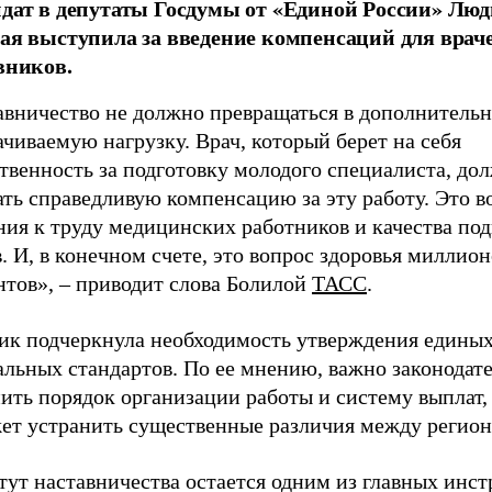
дат в депутаты Госдумы от «Единой России» Лю
ая выступила за введение компенсаций для врач
вников.
авничество не должно превращаться в дополнитель
чиваемую нагрузку. Врач, который берет на себя
твенность за подготовку молодого специалиста, до
ть справедливую компенсацию за эту работу. Это в
ния к труду медицинских работников и качества по
. И, в конечном счете, это вопрос здоровья миллион
нтов», – приводит слова Болилой
ТАСС
.
ик подчеркнула необходимость утверждения едины
альных стандартов. По ее мнению, важно законодат
ить порядок организации работы и систему выплат,
ет устранить существенные различия между регион
тут наставничества остается одним из главных инс