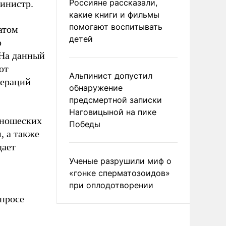
Россияне рассказали,
инистр.
какие книги и фильмы
помогают воспитывать
атом
детей
ю
 На данный
ют
Альпинист допустил
дераций
обнаружение
предсмертной записки
Наговицыной на пике
юношеских
Победы
, а также
дает
Ученые разрушили миф о
«гонке сперматозоидов»
при оплодотворении
просе