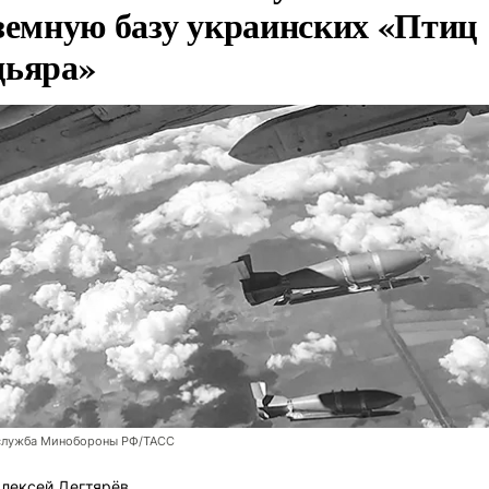
земную базу украинских «Птиц
ьяра»
служба Минобороны РФ/ТАСС
лексей Дегтярёв