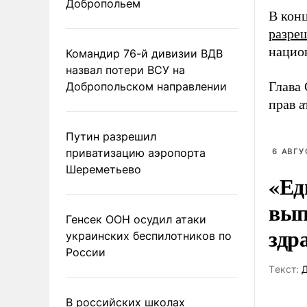
Добропольем
В кон
разре
нацио
Командир 76-й дивизии ВДВ
назвал потери ВСУ на
Глава
Добропольском направлении
прав а
Путин разрешил
приватизацию аэропорта
6 АВГУ
Шереметьево
«Ед
вып
Генсек ООН осудил атаки
здр
украинских беспилотников по
России
Tекст:
Д
В российских школах