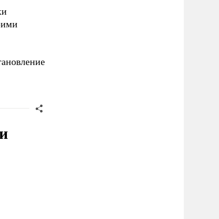
ки
оими
тановление
и