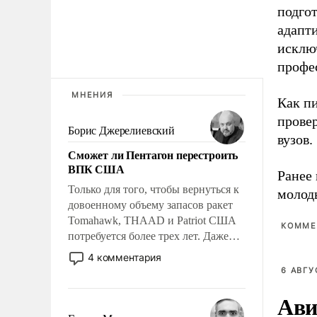
подгот
адапт
исклю
профе
МНЕНИЯ
Как п
прове
Борис Джерелиевский
вузов.
Сможет ли Пентагон перестроить
ВПК США
Ранее 
Только для того, чтобы вернуться к
молод
довоенному объему запасов ракет
Tomahawk, THAAD и Patriot США
КОММЕ
потребуется более трех лет. Даже
небольшая война с Ираном
4 комментария
опустошила американские
6 АВГУ
арсеналы. Сложившаяся ситуация
Ави
означает многолетний период
уязвимости США, например, перед