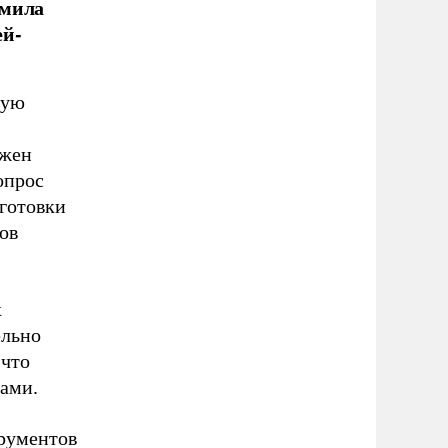
дмила
ей-
ную
лжен
опрос
дготовки
ов
х
ельно
 что
ами.
трументов