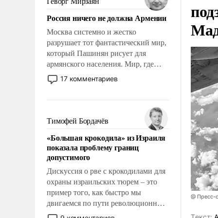
Геворг Мирзаян
под
Китаем.
Россия ничего не должна Армении
Мад
Москва системно и жестко
разрушает тот фантастический мир,
который Пашинян рисует для
армянского населения. Мир, где
политические прожекты будут
17 комментариев
безусловно оплачиваться за счет
российских налогоплательщиков и
где Еревану за свои поступки не
нужно отвечать.
Тимофей Бордачёв
«Большая крокодила» из Израиля
показала проблему границ
допустимого
Дискуссия о рве с крокодилами для
охраны израильских тюрем – это
пример того, как быстро мы
@ Пресс-
двигаемся по пути революционных
изменений. То, что несколько лет
Tекст:
А
9 комментариев