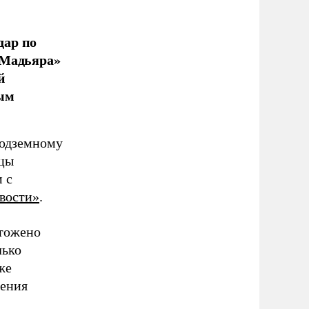
дар по
 Мадьяра»
й
ым
подземному
ицы
 с
вости»
.
чтожено
лько
же
ления