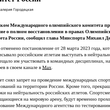
алерия Городецкая
ком Международного олимпийского комитета п
ие о полном восстановлении в правах Олимпийс
ета России, сообщил глава Минспорта Михаил Де
отменено постановление от 28 марта 2023 года, ко
исывало российским атлетам выступать в нейтральн
рещало им участвовать в командных дисциплинах, н
ев в своем канале в
Max
.
ет снял запрет на проведение международных спор
нований на территории России. Кроме того, прекра
рки на нейтральность российских атлетов. Спортсм
ащающиеся на мировую арену, будут временно прох
рование Международного агентства по тестировани