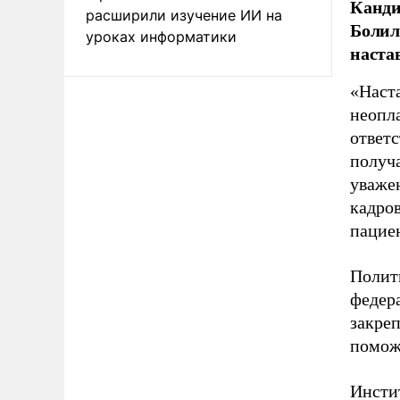
Канди
расширили изучение ИИ на
Болил
уроках информатики
наста
«Наст
неопла
ответс
получа
уваже
кадров
пацие
Полит
федер
закреп
помож
Инсти