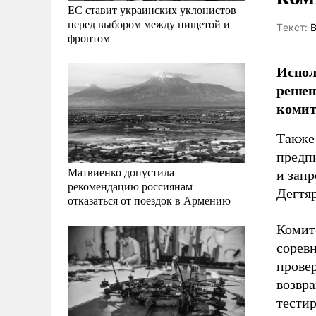
ЕС ставит украинских уклонистов
перед выбором между нищетой и
Tекст:
В
фронтом
Испол
решен
комит
Также 
предп
Матвиенко допустила
и зап
рекомендацию россиянам
Дегтяр
отказаться от поездок в Армению
Комит
сорев
прове
возвр
тести