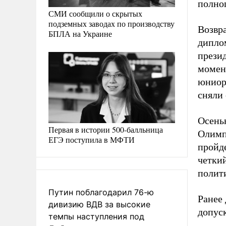
полно
СМИ сообщили о скрытых
подземных заводах по производству
Возвр
БПЛА на Украине
дипло
прези
момен
юниор
сняли 
Осень
Первая в истории 500-балльница
Олимп
ЕГЭ поступила в МФТИ
пройд
четки
полит
Путин поблагодарил 76-ю
Ранее
дивизию ВДВ за высокие
допус
темпы наступления под