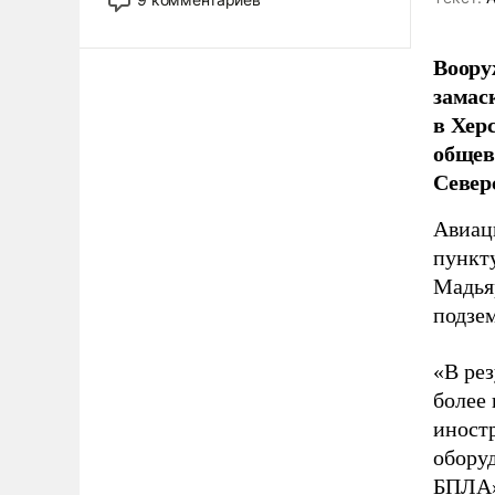
назад было образом для
псевдонаучной фантастики, стало
Воору
всерьез обсуждаемой идеей.
замас
в Хер
общев
Север
Авиац
пункт
Мадьяр
подзе
«В ре
более 
иностр
оборуд
БПЛА»