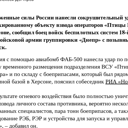
женные силы России нанесли сокрушительный у
кированному объекту взвода операторов «Птицы
соне, сообщил боец войск беспилотных систем 18-
ойсковой армии группировки «Днепр» с позывн
ск.
ия с помощью авиабомб ФАБ-500 нанесла удар по 
у временного размещения подразделения ВСУ «Пт
а» и по складу с боеприпасами, который был рядом
мной базой в Херсоне, пояснил собеседник
РИА «Но
зультате огневого воздействия было полностью уни
взвода личного состава противника, вероятно неско
анных специалистов, пара тонн боеприпасов, а так
ование РЭБ, РЭР и устройства для запуска и управ
, – добавил он.