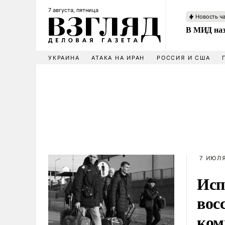
7 августа, пятница
Новость ч
В МИД наз
УКРАИНА
АТАКА НА ИРАН
РОССИЯ И США
7 ИЮЛЯ
Исп
вос
ком