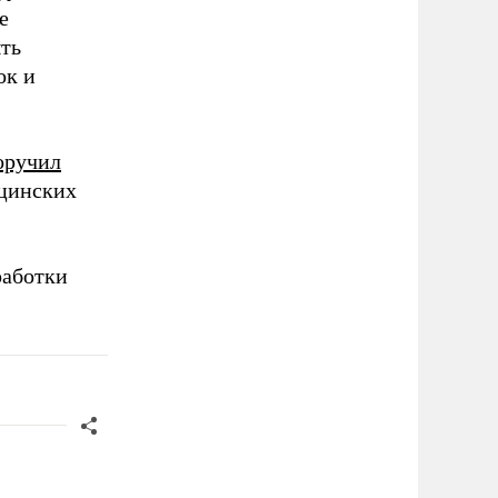
е
ыть
ок и
оручил
ицинских
работки