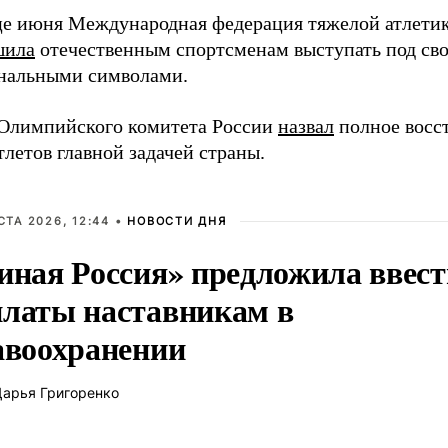
це июня Международная федерация тяжелой атлети
шила
отечественным спортсменам выступать под св
нальными символами.
 Олимпийского комитета России
назвал
полное восс
тлетов главной задачей страны.
СТА 2026, 12:44 •
НОВОСТИ ДНЯ
иная Россия» предложила ввест
латы наставникам в
авоохранении
арья Григоренко