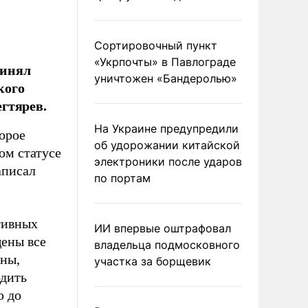
Сортировочный пункт
«Укрпочты» в Павлограде
ринял
уничтожен «Бандеролью»
кого
гтярев.
На Украине предупредили
торое
об удорожании китайской
ом статусе
электроники после ударов
аписал
по портам
тивных
ИИ впервые оштрафовал
щены все
владельца подмосковного
ены,
участка за борщевик
одить
ю до