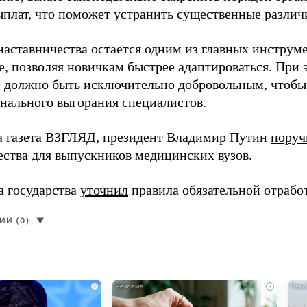
ыплат, что поможет устранить существенные различ
наставничества остается одним из главных инструм
, позволяя новичкам быстрее адаптироваться. При 
 должно быть исключительно добровольным, чтобы 
нального выгорания специалистов.
а газета ВЗГЛЯД, президент Владимир Путин
поруч
ества для выпускников медицинских вузов.
а государства
уточнил
правила обязательной отрабо
И (0)
▼
i
i