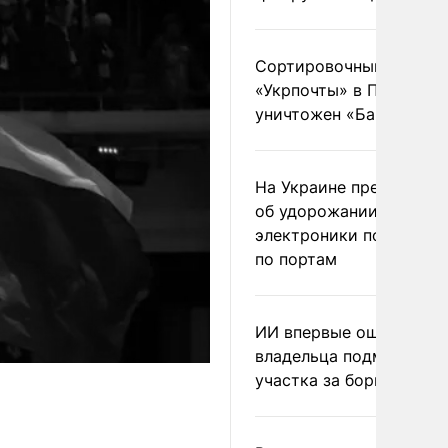
Сортировочный пункт
«Укрпочты» в Павлогра
уничтожен «Бандероль
На Украине предупреди
об удорожании китайс
электроники после уда
по портам
ИИ впервые оштрафова
владельца подмосковн
участка за борщевик