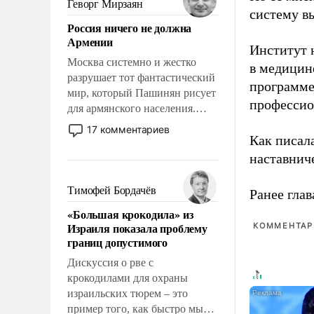
Геворг Мирзаян
систему в
означает многолетний период
Россия ничего не должна
уязвимости США, например,
Армении
перед Китаем.
Институт 
Москва системно и жестко
в медицине
разрушает тот фантастический
программе
мир, который Пашинян рисует
профессио
для армянского населения.
Мир, где политические
17 комментариев
Как писал
прожекты будут безусловно
оплачиваться за счет
наставнич
российских
налогоплательщиков и где
Тимофей Бордачёв
Ранее глав
Еревану за свои поступки не
«Большая крокодила» из
нужно отвечать.
Израиля показала проблему
КОММЕНТАРИ
границ допустимого
Дискуссия о рве с
крокодилами для охраны
израильских тюрем – это
пример того, как быстро мы