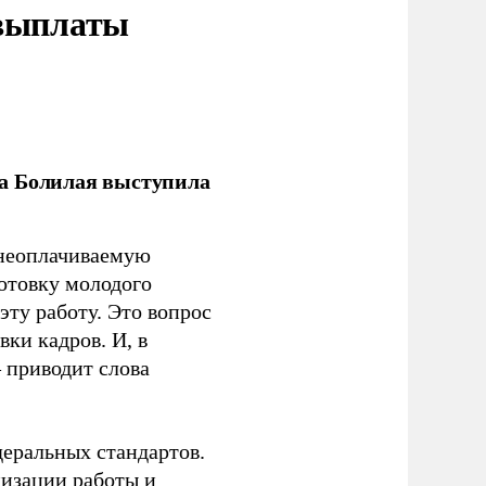
 выплаты
ла Болилая выступила
 неоплачиваемую
готовку молодого
ту работу. Это вопрос
ки кадров. И, в
– приводит слова
еральных стандартов.
низации работы и