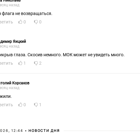
а Николаев
есяц назад
з флага не возвращаться.
ветить
0
0
адимир Яицкий
есяц назад
икрыв глаза. Скосив немного. МОК может не увидеть много.
ветить
1
2
атолий Корсаков
есяц назад
жили.
ветить
0
1
026, 12:44 •
НОВОСТИ ДНЯ