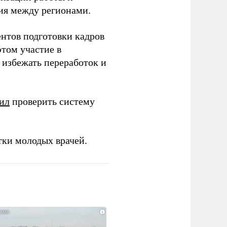
ия между регионами.
ентов подготовки кадров
этом участие в
избежать переработок и
ил
проверить систему
тки молодых врачей.
i