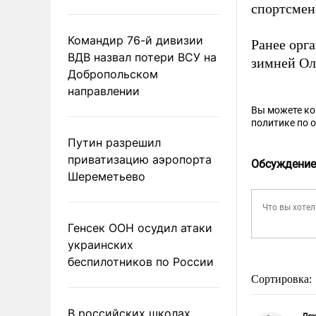
спортсмен
Командир 76-й дивизии
Ранее орг
ВДВ назвал потери ВСУ на
зимней Ол
Добропольском
направлении
Вы можете к
политике по 
Путин разрешил
приватизацию аэропорта
Обсуждение
Шереметьево
Генсек ООН осудил атаки
украинских
беспилотников по России
Сортировка:
В российских школах