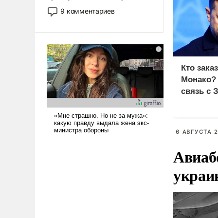
двигаемся по пути
9 комментариев
революционных изменений.
То, что несколько лет назад
было образом для
псевдонаучной фантастики,
стало всерьез обсуждаемой
Кто зака
идеей.
Монако?
связь с 
6 АВГУСТА 2
Авиаб
украи