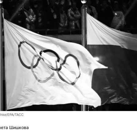
chke/EPA/ТАСС
вета Шишкова