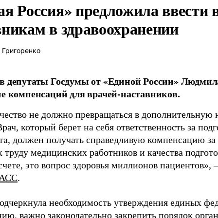
ая Россия» предложила ввести
вникам в здравоохранении
 Григоренко
в депутаты Госдумы от «Единой России» Людми
ие компенсаций для врачей-наставников.
чество не должно превращаться в дополнительную
Врач, который берет на себя ответственность за под
та, должен получать справедливую компенсацию за э
 труду медицинских работников и качества подготов
чете, это вопрос здоровья миллионов пациентов», 
АСС
.
одчеркнула необходимость утверждения единых фед
нию, важно законодательно закрепить порядок орга