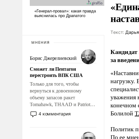
«Един
наста
Tекст:
Дарья
МНЕНИЯ
Кандидат 
за введен
Борис Джерелиевский
Сможет ли Пентагон
«Наставни
перестроить ВПК США
нагрузку. 
Только для того, чтобы
специалис
вернуться к довоенному
уважения к
объему запасов ракет
Tomahawk, THAAD и Patriot
конечном с
США потребуется более трех
Болилой
Т
4 комментария
лет. Даже небольшая война с
Ираном опустошила
Политик п
американские арсеналы.
По ее мне
Сложившаяся ситуация