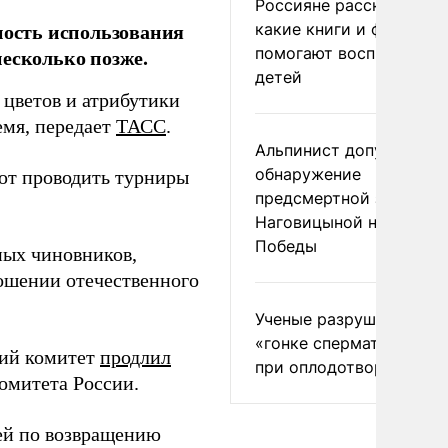
Россияне рассказали,
ость использования
какие книги и фильмы
помогают воспитывать
несколько позже.
детей
цветов и атрибутики
емя, передает
ТАСС
.
Альпинист допустил
обнаружение
ют проводить турниры
предсмертной записки
Наговицыной на пике
Победы
ных чиновников,
ношении отечественного
Ученые разрушили миф
«гонке сперматозоидов
кий комитет
продлил
при оплодотворении
омитета России.
ей по возвращению