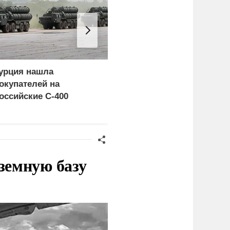
урция нашла
Россия больше не буде
окупателей на
церемониться - теперь
оссийские C-400
это законная цель в
Германии
земную базу