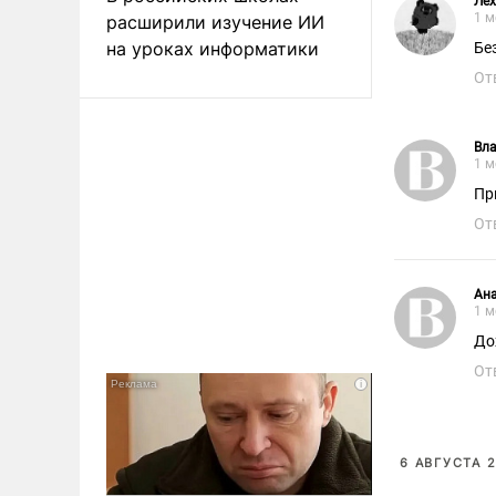
Лех
1 м
расширили изучение ИИ
на уроках информатики
Бе
От
Вл
1 м
Пр
От
Ан
1 м
До
От
6 АВГУСТА 2