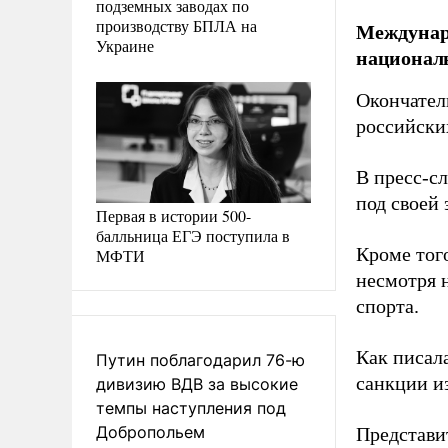
подземных заводах по
производству БПЛА на
Междунар
Украине
националь
Окончател
российски
В пресс-с
под своей 
Первая в истории 500-
балльница ЕГЭ поступила в
Кроме тог
МФТИ
несмотря 
спорта.
Как писал
Путин поблагодарил 76-ю
санкции и
дивизию ВДВ за высокие
темпы наступления под
Добропольем
Представи