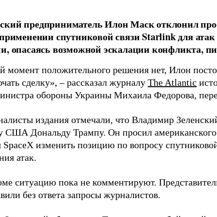
ский предприниматель Илон Маск отклонил про
 применении спутниковой связи Starlink для атак
и, опасаясь возможной эскалации конфликта, пиш
й момент положительного решения нет, Илон постоя
ючать сделку», – рассказал журналу
The Atlantic
исто
инистра обороны Украины Михаила Федорова, пер
налисты издания отмечали, что Владимир Зеленски
у США Дональду Трампу. Он просил американского
я SpaceX изменить позицию по вопросу спутниковой
ния атак.
оме ситуацию пока не комментируют. Представите
вили без ответа запросы журналистов.