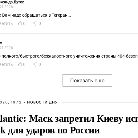
ксандр Дутов
04.2026
о Вам надо обращаться в Тегеран...
ветить
0
0
v
04.2026
з полного/быстрого/безжалостного уничтожения страны 404-безопа
ветить
0
0
026, 19:12 •
НОВОСТИ ДНЯ
lantic: Маск запретил Киеву ис
nk для ударов по России