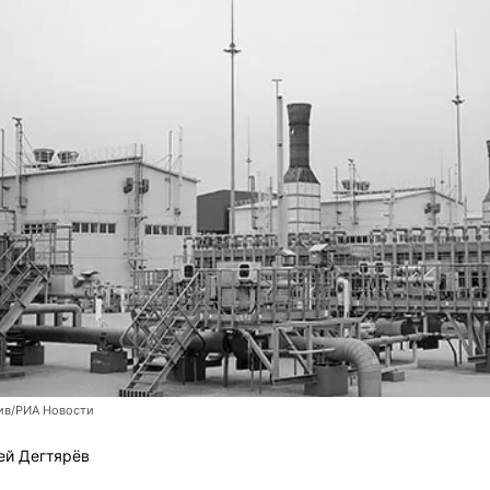
ив/РИА Новости
ей Дегтярёв