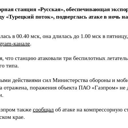
рная станция «Русская», обеспечивающая экспор
ду «Турецкий поток», подверглась атаке в ночь н
лась в 00.40 мск, она длилась до 1.00 мск в пятниц
egram-канале
.
я, что станцию атаковали три беспилотных летател
го типа.
ыми действиями сил Министерства обороны и моб
ка отражена, поражения объекта ПАО «Газпром» не
и.
азпром также
сообщал
об атаке на компрессорную с
ском крае.