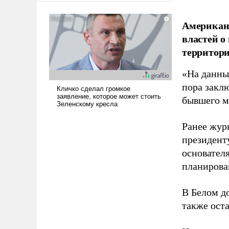
американские арсеналы.
Сложившаяся ситуация
Американ
означает многолетний период
властей о
уязвимости США, например,
территори
перед Китаем.
«На данны
пора закл
бывшего м
Ранее жур
президент
основател
планирова
В Белом д
также оста