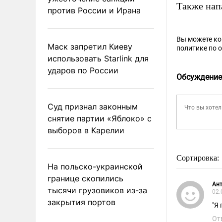
Также на
против России и Ирана
Вы можете к
Маск запретил Киеву
политике по 
использовать Starlink для
ударов по России
Обсуждение
Суд признал законным
снятие партии «Яблоко» с
выборов в Карелии
Сортировка:
На польско-украинской
границе скопились
Ант
тысячи грузовиков из-за
02.
закрытия портов
"Я 
От