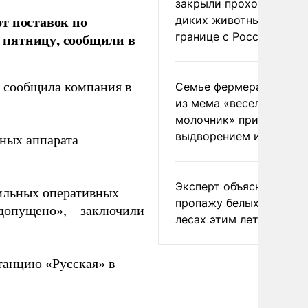
закрыли проходы для
т поставок по
диких животных на
границе с Россией
а пятницу, сообщили в
у, сообщила компания в
Семье фермера Уолкер
из мема «веселый
молочник» пригрозили
выдворением из Росси
ьных аппарата
Эксперт объяснил
ильных оперативных
пропажу белых грибов 
 допущено», – заключили
лесах этим летом
танцию «Русская» в