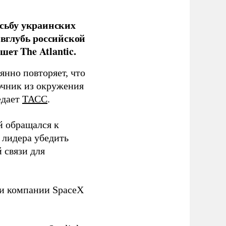
сьбу украинских
 вглубь российской
ет The Atlantic.
нно повторяет, что
чник из окружения
едает
ТАСС
.
й обращался к
 лидера убедить
 связи для
ли компании SpaceX