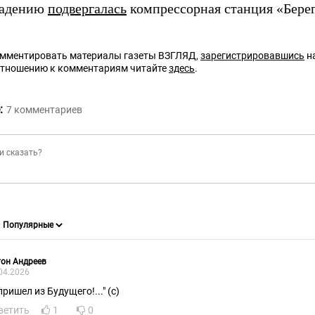
падению
подвергалась
компрессорная станция «Берег
омментировать материалы газеты ВЗГЛЯД,
зарегистрировавшись
на
отношению к комментариям читайте
здесь
.
:
7
комментариев
он Андреев
04.2026
пришел из Будущего!..." (с)
ветить
1
0