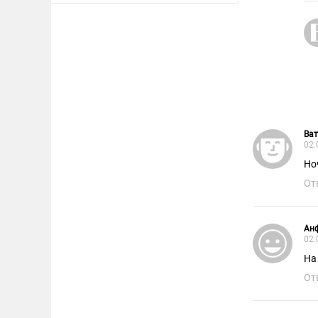
Ва
02.
Но
От
Ан
02.
На
От