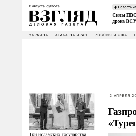
8 августа, суббота
Новость ч
Силы ПВО 
дрона ВС
УКРАИНА
АТАКА НА ИРАН
РОССИЯ И США
2 АПРЕЛЯ 20
Газпр
«Туре
Три исламских государства