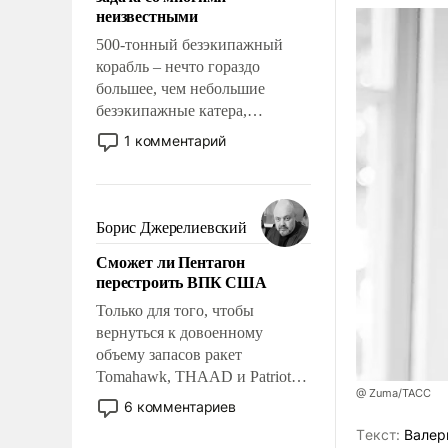
адаптироваться.
неизвестными
500-тонный безэкипажный
корабль – нечто гораздо
большее, чем небольшие
безэкипажные катера,
применение которых уже
1 комментарий
стало обыденностью. Задача по
созданию такого корабля очень
сложна и амбициозна. Однако
и ее реализация радикально
Борис Джерелиевский
поднимет наши боевые
Сможет ли Пентагон
возможности.
перестроить ВПК США
Только для того, чтобы
вернуться к довоенному
объему запасов ракет
Tomahawk, THAAD и Patriot
@ Zuma/ТАСС
США потребуется более трех
6 комментариев
лет. Даже небольшая война с
Tекст:
Валер
Ираном опустошила