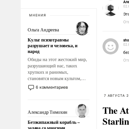
Але
02.
Эт
МНЕНИЯ
От
Ольга Андреева
Культ психотравмы
sho
разрушает и человека, и
02.
народ
бе
Обиды на этот жестокий мир,
От
разрушающий нас, таких
хрупких и ранимых,
становятся новым культом,
постепенно вытесняя и
6 комментариев
отменяя традиционное
7 АВГУСТА 2
требование к человеку – быть
мужественным и твердым под
The At
ударами судьбы, брать на себя
Александр Тимохин
ответственность, помогать
Starli
Безэкипажный корабль –
слабым, идти вперед и
задача со многими