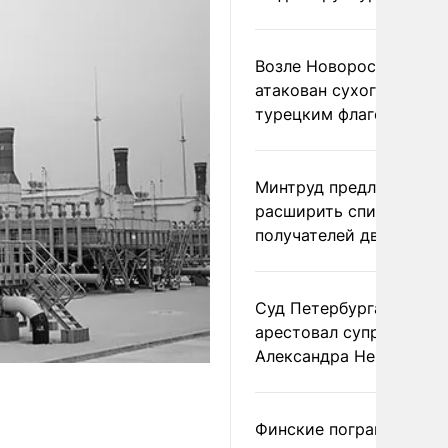
Возле Новороссийска
атакован сухогруз под
турецким флагом
Минтруд предложил
расширить список
получателей двух пенс
Суд Петербурга заочно
арестовал супругу
Александра Невзорова
Финские пограничники