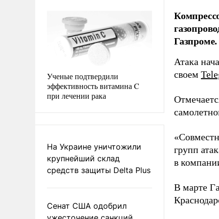
Компрессо
газопрово
Газпроме.
Атака нача
своем
Tel
Ученые подтвердили
эффективность витамина C
при лечении рака
Отмечаетс
самолетно
«Совместн
На Украине уничтожили
групп ата
крупнейший склад
в компани
средств защиты Delta Plus
В марте Г
Краснодар
Сенат США одобрил
ужесточение санкций