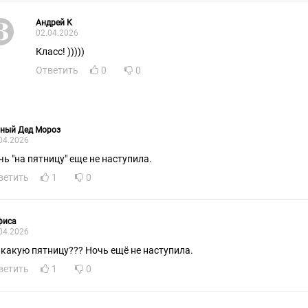
Андрей К
02.04.2026
Класс! )))))
Ответить
0
0
тный Дед Мороз
04.2026
чь "на пятницу" еще не наступила.
ветить
1
0
фиса
04.2026
 какую пятницу??? Ночь ещё не наступила.
ветить
1
0