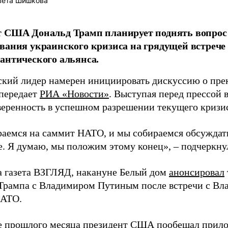
вета Шишкова
т США Дональд Трамп планирует поднять вопрос
вания украинского кризиса на грядущей встрече
антического альянса.
кий лидер намерен инициировать дискуссию о пре
 передает
РИА «Новости»
. Выступая перед прессой 
веренность в успешном разрешении текущего кризи
аемся на саммит НАТО, и мы собираемся обсуждат
е. Я думаю, мы положим этому конец», – подчеркн
а газета ВЗГЛЯД, накануне Белый дом
анонсировал
Трампа с Владимиром Путиным после встречи с Вл
НАТО.
е прошлого месяца президент США
пообещал
прило