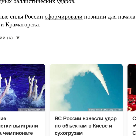
ных баллистических ударов.
ные силы России
сформировали
позиции для начала
 и Краматорска.
И (6)
▼
кие
ВС России нанесли удар
С
истки выиграли
по объектам в Киеве и
«
а чемпионате
сухогрузам
С