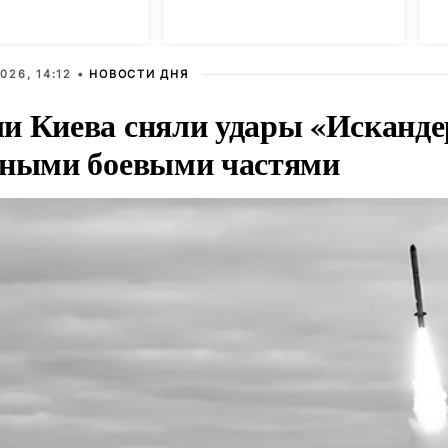
в Париже
д
м
026, 14:12 •
НОВОСТИ ДНЯ
и Киева сняли удары «Исканде
тными боевыми частями