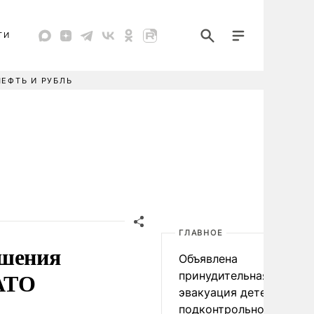
ТИ
НЕФТЬ И РУБЛЬ
ГЛАВНОЕ
ршения
Объявлена
НАТО
принудительная
эвакуация детей в
подконтрольном Киеву