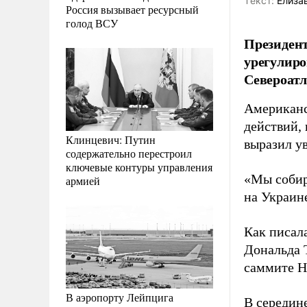
Tекст:
Елиза
Россия вызывает ресурсный
голод ВСУ
Президен
урегулиро
Североатл
Американс
действий,
Клинцевич: Путин
выразил у
содержательно перестроил
ключевые контуры управления
«Мы собир
армией
на Украин
Как писал
Дональда 
саммите 
В аэропорту Лейпцига
В середин