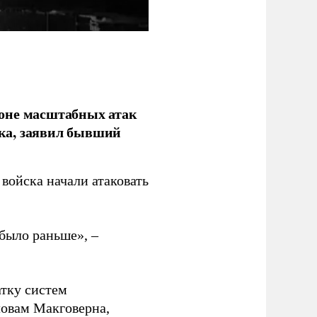
фоне масштабных атак
ка, заявил бывший
войска начали атаковать
было раньше», –
атку систем
ловам Макговерна,