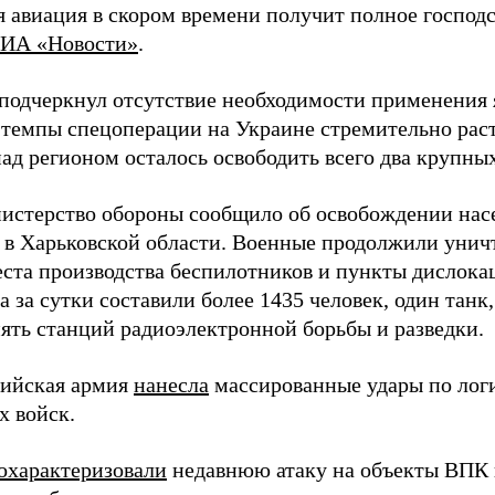
 авиация в скором времени получит полное господс
ИА «Новости»
.
подчеркнул отсутствие необходимости применения 
 темпы спецоперации на Украине стремительно раст
ад регионом осталось освободить всего два крупных
истерство обороны сообщило об освобождении нас
 в Харьковской области. Военные продолжили унич
еста производства беспилотников и пункты дислока
 за сутки составили более 1435 человек, один танк
пять станций радиоэлектронной борьбы и разведки.
сийская армия
нанесла
массированные удары по лог
х войск.
охарактеризовали
недавнюю атаку на объекты ВПК в