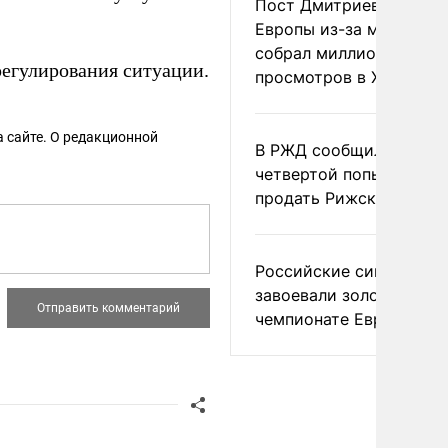
Пост Дмитриева о гибе
Европы из-за мигранто
собрал миллион
регулирования ситуации.
просмотров в X
 сайте. О редакционной
В РЖД сообщили о
четвертой попытке
продать Рижский вокза
Российские синхронис
завоевали золото на
чемпионате Европы