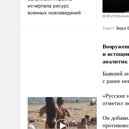
исчерпала ресурс
военных нововведений
@ REUTERS/Anato
Tекст:
Вера 
Вооруженн
и истоще
аналитик
Бывший ан
с ранее н
«Русские 
отметил э
Он добави
противово