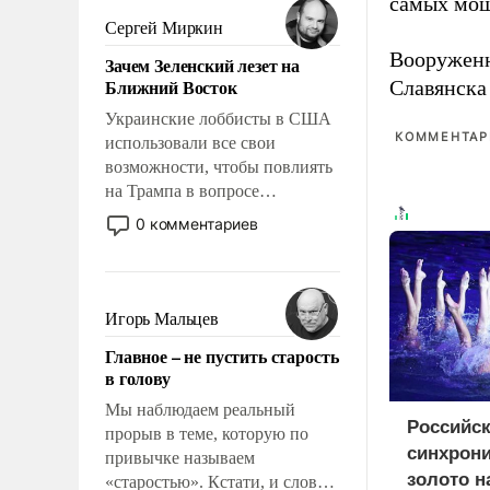
самых мощ
псевдонаучной фантастики,
Сергей Миркин
стало всерьез обсуждаемой
Вооружен
Зачем Зеленский лезет на
идеей.
Ближний Восток
Славянска
Украинские лоббисты в США
КОММЕНТАРИ
использовали все свои
возможности, чтобы повлиять
на Трампа в вопросе
предоставления вооружений
0 комментариев
своим нанимателям. Вероятно,
кому-то из тех, кто
консультирует Киев, пришла в
голову мысль: хорошо бы
Игорь Мальцев
продемонстрировать, что
Главное – не пустить старость
Украина вступила в
в голову
вооруженное противостояние
с Ираном.
Мы наблюдаем реальный
Российс
прорыв в теме, которую по
синхрон
привычке называем
золото н
«старостью». Кстати, и слово-