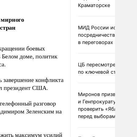
Краматорске
 мирного
 стран
МИД России исключил
посредничество Герма
в переговорах по Украи
кращении боевых
в Белом доме, политик
са.
ЦБ пересмотрел прогно
по ключевой ставке
ь завершение конфликта
ул президент США.
Миронов призвал Миню
и Генпрокуратуру
телефонный разговор
проверить «Яблоко»
адимиром Зеленским на
перед выборами
жить максимум усилий