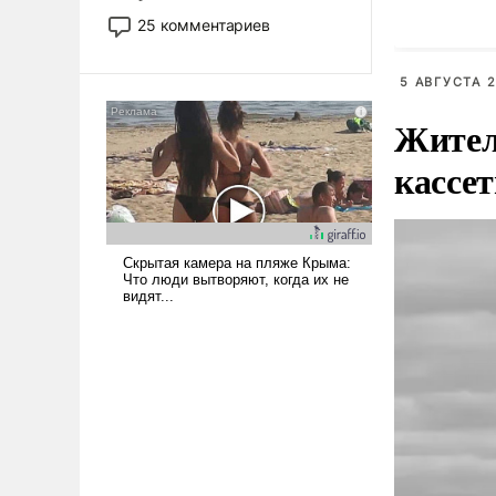
Европы 
то это уже стараются не
25 комментариев
использовать – так же, как
«бабка», «дед», – хотя бы в
5 АВГУСТА 2
образованной среде, потому
что оно уже несет негативные
Жител
коннотации.
кассе