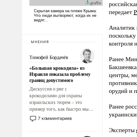
российская
передает
Р
Аналитик 
поскольку
МНЕНИЯ
контроля н
Тимофей Бордачёв
Ранее Мин
Бакшеевка
«Большая крокодила» из
Израиля показала проблему
центры, м
границ допустимого
противника
Дискуссия о рве с
орудий и 
крокодилами для охраны
израильских тюрем – это
Ранее рос
пример того, как быстро мы
украински
двигаемся по пути
7 комментариев
революционных изменений.
То, что несколько лет назад
Эксперты
было образом для