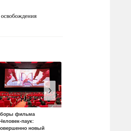
 освобождения
боры фильма
В борьбу с украинским
Человек-паук:
дронами вступает
овершенно новый
народное ополчение