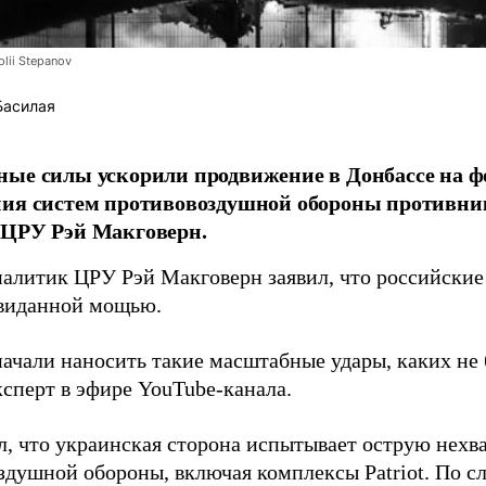
lii Stepanov
Басилая
ые силы ускорили продвижение в Донбассе на 
ния систем противовоздушной обороны противни
 ЦРУ Рэй Макговерн.
алитик ЦРУ Рэй Макговерн заявил, что российские 
евиданной мощью.
начали наносить такие масштабные удары, каких не 
ксперт в эфире YouTube-канала.
л, что украинская сторона испытывает острую нехв
здушной обороны, включая комплексы Patriot. По с