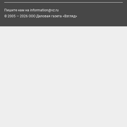
Пишите нам на
information@vz.ru
© 2005 — 2026 ООО Деловая газета «Взгляд»