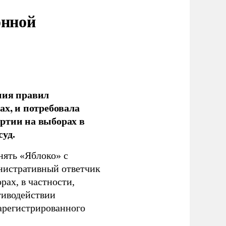
онной
ния правил
ах, и потребовала
ртии на выборах в
уд.
нять «Яблоко» с
инистративный ответчик
ах, в частности,
тиводействии
зарегистрированного