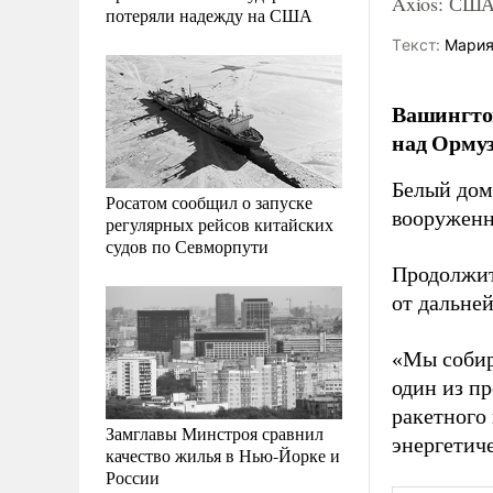
Axios: США
потеряли надежду на США
Tекст:
Мария
Вашингтон
над Ормуз
Белый дом
Росатом сообщил о запуске
вооруженн
регулярных рейсов китайских
судов по Севморпути
Продолжит
от дальне
«Мы собир
один из п
ракетного
Замглавы Минстроя сравнил
энергетич
качество жилья в Нью-Йорке и
России