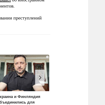
нентов.
овании преступлений
i
краина и Финляндия
Пощечина всей системе
бъединились для
правосудия: что