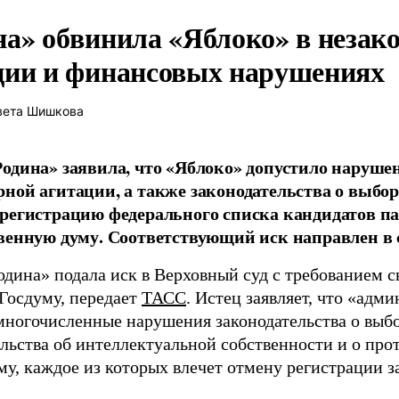
на» обвинила «Яблоко» в незак
ции и финансовых нарушениях
вета Шишкова
одина» заявила, что «Яблоко» допустило наруше
ной агитации, а также законодательства о выбор
регистрацию федерального списка кандидатов па
венную думу. Соответствующий иск направлен в с
одина» подала иск в Верховный суд с требованием с
 Госдуму, передает
ТАСС
. Истец заявляет, что «адм
многочисленные нарушения законодательства о выбор
ельства об интеллектуальной собственности и о про
му, каждое из которых влечет отмену регистрации 