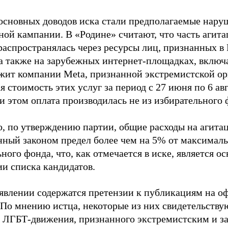
основных доводов иска стали предполагаемые нару
ной кампании. В «Родине» считают, что часть агит
распространялась через ресурсы лиц, признанных 
 а также на зарубежных интернет-площадках, включа
жит компании Meta, признанной экстремистской ор
 стоимость этих услуг за период с 27 июня по 6 ав
и этом оплата производилась не из избирательного 
о, по утверждению партии, общие расходы на агит
нный законом предел более чем на 5% от максималь
ного фонда, что, как отмечается в иске, является 
ии списка кандидатов.
аявлении содержатся претензии к публикациям на о
 По мнению истца, некоторые из них свидетельству
 ЛГБТ-движения, признанного экстремистским и з