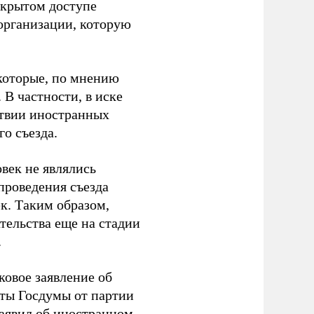
ткрытом доступе
организации, которую
которые, по мнению
В частности, в иске
тствии иностранных
о съезда.
век не являлись
проведения съезда
ек. Таким образом,
тельства еще на стадии
.
ковое заявление об
аты Госдумы от партии
аявил
об иностранном