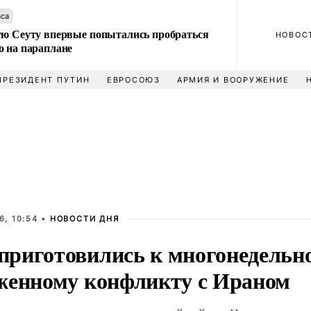
аса
ую Сеуту впервые попытались пробраться
НОВОС
о на параплане
ПРЕЗИДЕНТ ПУТИН
ЕВРОСОЮЗ
АРМИЯ И ВООРУЖЕНИЕ
6, 10:54 •
НОВОСТИ ДНЯ
риготовились к многонедельн
женному конфликту с Ираном